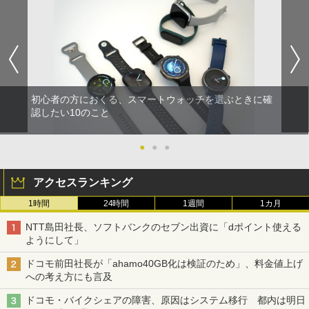
初心者の方におくる、スマートウォッチを選ぶときに確
認したい10のこと
●
●
●
アクセスランキング
1時間
24時間
1週間
1カ月
NTT島田社長、ソフトバンクのセブン出資に「dポイント使える
ようにして」
ドコモ前田社長が「ahamo40GB化は検証のため」、料金値上げ
への考え方にも言及
ドコモ・バイクシェアの障害、原因はシステム移行 都内は明日