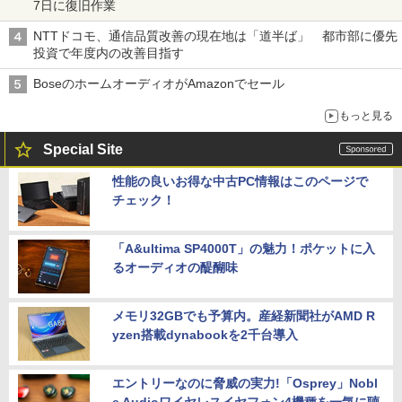
7日に復旧作業
NTTドコモ、通信品質改善の現在地は「道半ば」 都市部に優先
投資で年度内の改善目指す
BoseのホームオーディオがAmazonでセール
もっと見る
Special Site
性能の良いお得な中古PC情報はこのページで
チェック！
「A&ultima SP4000T」の魅力！ポケットに入
るオーディオの醍醐味
メモリ32GBでも予算内。産経新聞社がAMD R
yzen搭載dynabookを2千台導入
エントリーなのに脅威の実力!「Osprey」Nobl
e Audioワイヤレスイヤフォン4機種を一気に聴