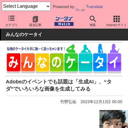
Powered by
Translate
ケータイ Watch
アプリ・サービス
カメラ/写真
カテゴリ
過去記事
検索
Impressサイト
みんなのケータイ
Adobeのイベントでも話題は「生成AI」、“タ
ダ”でいろいろな画像を生成してみる
竹野弘祐
2023年12月13日 00:00