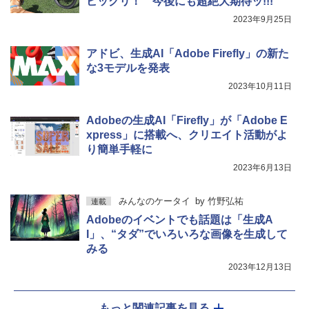
ビックリ！ 今後にも超絶大期待ッ!!!
2023年9月25日
アドビ、生成AI「Adobe Firefly」の新た
な3モデルを発表
2023年10月11日
Adobeの生成AI「Firefly」が「Adobe E
xpress」に搭載へ、クリエイト活動がよ
り簡単手軽に
2023年6月13日
みんなのケータイ
by
竹野弘祐
連載
Adobeのイベントでも話題は「生成A
I」、“タダ”でいろいろな画像を生成して
みる
2023年12月13日
もっと関連記事を見る