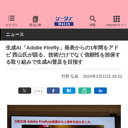
ケータイ Watch
アプリ・サービス
カメラ/写真
カテゴリ
過去記事
検索
Impressサイト
ニュース
生成AI「Adobe Firefly」発表からの1年間をアド
ビ 西山氏が語る、技術だけでなく信頼性を担保す
る取り組みで生成AI普及を目指す
竹野 弘祐
2024年3月21日 20:52
リスト