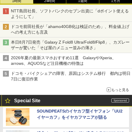
1時間
24時間
1週間
1カ月
NTT島田社長、ソフトバンクのセブン出資に「dポイント使える
ようにして」
ドコモ前田社長が「ahamo40GB化は検証のため」、料金値上げ
への考え方にも言及
本日8月7日発売「Galaxy Z Fold8 Ultra/Fold8/Flip8」、カズレー
ザーが驚いた「そば屋のメニュー並みの薄さ」
2026年夏の最新スマホおすすめ11選 GalaxyやXperia、
arrows、AQUOSなど注目機種の特徴は
ドコモ・バイクシェアの障害、原因はシステム移行 都内は明日
7日に復旧作業
もっと見る
Special Site
SOUNDPEATSのイヤカフ型イヤフォン「UU2
イヤーカフ」をイヤカフマニアが語る