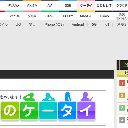
バイル
UQ
楽天
iPhone (iOS)
Android
5G
IoT
格安SI
アクセサリー
業界動向
法人向け
最新技術/その他
1