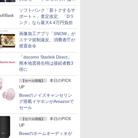
400万契約突破
ソフトバンク「新トクするサ
ポート＋」査定改定、「Dラ
ンク」なら最大4.4万円負担
画像加工アプリ「SNOW」が
ステマ規制違反、消費者庁が
措置命令
「docomo Starlink Direct」
熊本地震発生時は接続者数3
倍に
本日のPICK
【セール情報】
UP
Boseのノイズキャンセリン
グ搭載イヤホンがAmazonで
セール
本日のPICK
【セール情報】
UP
Boseのホームオーディオが