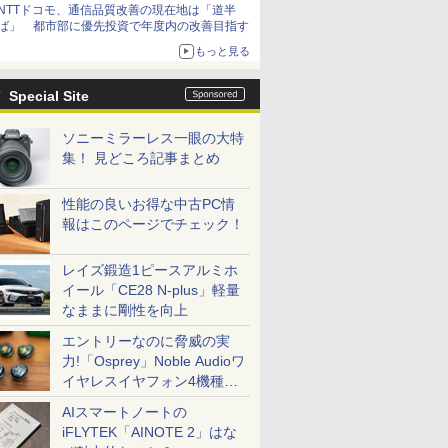
NTTドコモ、通信品質改善の現在地は「道半
ば」 都市部に優先投資で年度内の改善目指す
もっと見る
Special Site
ソニーミラーレス一眼の大特
集！ 見どころ記事まとめ
性能の良いお得な中古PC情
報はこのページでチェック！
レイズ鍛造1ピースアルミホ
イール「CE28 N-plus」軽量
なままに剛性を向上
エントリーなのに脅威の実
力!「Osprey」Noble Audioワ
イヤレスイヤフォン4機種を
一気に聴く
AIスマートノートの
iFLYTEK「AINOTE 2」はな