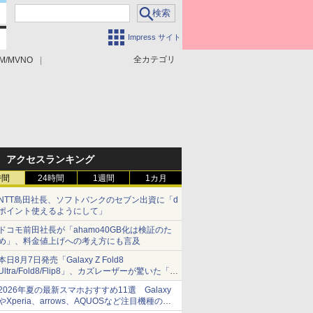
Impress サイト
全カテゴリ
M/MVNO
アクセスランキング
時間
24時間
1週間
1カ月
NTT島田社長、ソフトバンクのセブン出資に「d
ポイント使えるようにして」
ドコモ前田社長が「ahamo40GB化は検証のた
め」、料金値上げへの考え方にも言及
本日8月7日発売「Galaxy Z Fold8
Ultra/Fold8/Flip8」、カズレーザーが驚いた「そ
ば屋のメニュー並みの薄さ」
2026年夏の最新スマホおすすめ11選 Galaxy
やXperia、arrows、AQUOSなど注目機種の特
徴は