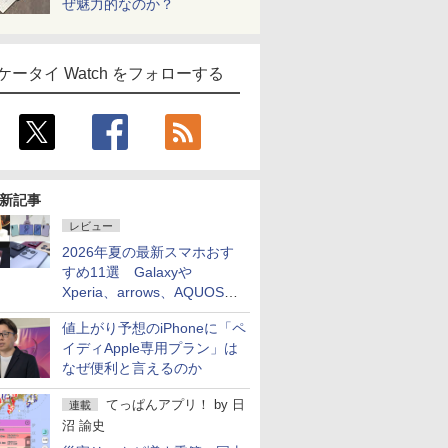
ぜ魅力的なのか？
ケータイ Watch をフォローする
新記事
レビュー
2026年夏の最新スマホおす
すめ11選 Galaxyや
Xperia、arrows、AQUOSな
ど注目機種の特徴は
値上がり予想のiPhoneに「ペ
イディApple専用プラン」は
なぜ便利と言えるのか
てっぱんアプリ！
by
日
連載
沼 諭史