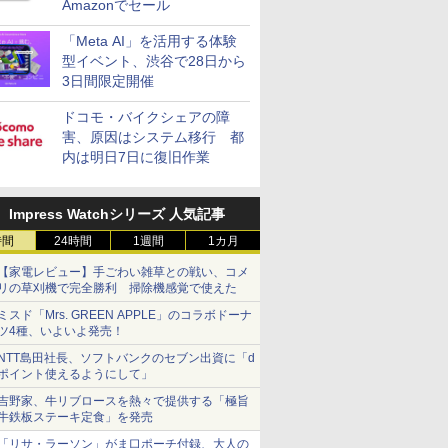
Amazonでセール
「Meta AI」を活用する体験
型イベント、渋谷で28日から
3日間限定開催
ドコモ・バイクシェアの障
害、原因はシステム移行 都
内は明日7日に復旧作業
Impress Watchシリーズ 人気記事
時間
24時間
1週間
1カ月
【家電レビュー】手ごわい雑草との戦い、コメ
リの草刈機で完全勝利 掃除機感覚で使えた
ミスド「Mrs. GREEN APPLE」のコラボドーナ
ツ4種、いよいよ発売！
NTT島田社長、ソフトバンクのセブン出資に「d
ポイント使えるようにして」
吉野家、牛リブロースを熱々で提供する「極旨
牛鉄板ステーキ定食」を発売
「リサ・ラーソン」がま口ポーチ付録、大人の