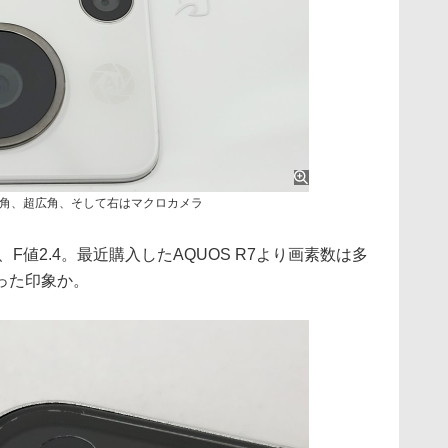
角、超広角、そして右はマクロカメラ
F値2.4。最近購入したAQUOS R7より画素数は多
った印象か。