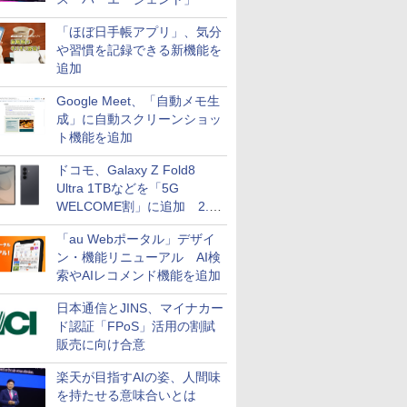
「ほぼ日手帳アプリ」、気分
や習慣を記録できる新機能を
追加
Google Meet、「自動メモ生
成」に自動スクリーンショッ
ト機能を追加
ドコモ、Galaxy Z Fold8
Ultra 1TBなどを「5G
WELCOME割」に追加 2.2
万円引き
「au Webポータル」デザイ
ン・機能リニューアル AI検
索やAIレコメンド機能を追加
日本通信とJINS、マイナカー
ド認証「FPoS」活用の割賦
販売に向け合意
楽天が目指すAIの姿、人間味
を持たせる意味合いとは