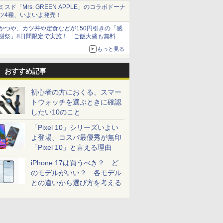
とまる
ミスド「Mrs. GREEN APPLE」のコラボドーナ
ツ4種、いよいよ発売！
かつや、カツ丼や定食などが150円引きの「感
謝祭」8日間限定で実施！ ご飯大盛も無料
もっと見る
おすすめ記事
初心者の方におくる、スマー
トウォッチを選ぶときに確認
したい10のこと
「Pixel 10」シリーズいよい
よ登場、コスパ最優秀が無印
「Pixel 10」と言える理由
iPhone 17は買うべき？ ど
のモデルがいい？ 各モデル
との違いから選び方を考える