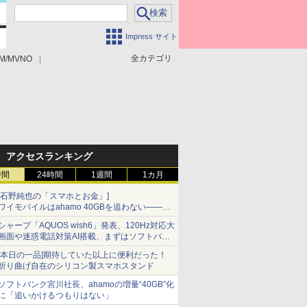
Impress サイト
全カテゴリ
M/MVNO
アクセスランキング
時間
24時間
1週間
1カ月
[石野純也の「スマホとお金」]
ワイモバイルはahamo 40GBを追わない――単
身向け「超おトク割」の安さと1年限定の注意
シャープ「AQUOS wish6」発表、120Hz対応大
点
画面や迷惑電話対策AI搭載、まずはソフトバン
クの法人向け
[本日の一品]期待していた以上に便利だった！
折り曲げ自在のシリコン製スマホスタンド
ソフトバンク宮川社長、ahamoの増量“40GB”化
に「追いかけるつもりはない」