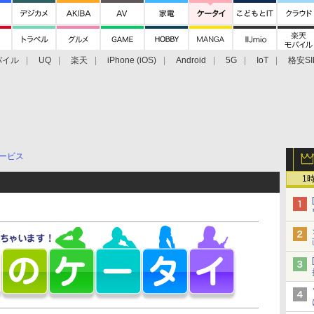
バイル
UQ
楽天
iPhone (iOS)
Android
5G
IoT
格安SI
アクセサリー
業界動向
法人向け
最新技術/その他
ービス
1