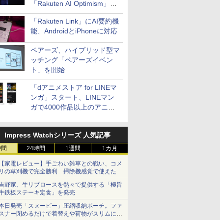
「Rakuten AI Optimism」三
木谷氏の基調講演
「Rakuten Link」にAI要約機
能、AndroidとiPhoneに対応
ペアーズ、ハイブリッド型マ
ッチング「ペアーズイベン
ト」を開始
「dアニメストア for LINEマ
ンガ」スタート、LINEマン
ガで4000作品以上のアニメ
見放題
Impress Watchシリーズ 人気記事
時間
24時間
1週間
1カ月
【家電レビュー】手ごわい雑草との戦い、コメ
リの草刈機で完全勝利 掃除機感覚で使えた
吉野家、牛リブロースを熱々で提供する「極旨
牛鉄板ステーキ定食」を発売
本日発売「スヌーピー」圧縮収納ポーチ。ファ
スナー閉めるだけで着替えや荷物がスリムにま