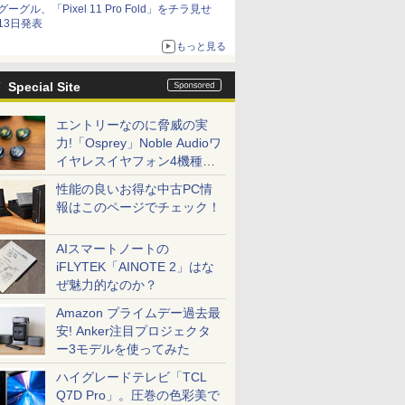
グーグル、「Pixel 11 Pro Fold」をチラ見せ
13日発表
もっと見る
Special Site
エントリーなのに脅威の実
力!「Osprey」Noble Audioワ
イヤレスイヤフォン4機種を
一気に聴く
性能の良いお得な中古PC情
報はこのページでチェック！
AIスマートノートの
iFLYTEK「AINOTE 2」はな
ぜ魅力的なのか？
Amazon プライムデー過去最
安! Anker注目プロジェクタ
ー3モデルを使ってみた
ハイグレードテレビ「TCL
Q7D Pro」。圧巻の色彩美で