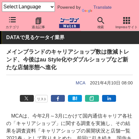
Powered by
Translate
ケータイ Watch
業界動向
調査
カテゴリ
過去記事
検索
Impressサイト
DATAで見るケータイ業界
メインブランドのキャリアショップ数は微減トレ
ンド、今後はau Style化やダブルショップなど新
たな店舗形態へ進化
MCA
2021年4月10日 08:00
リスト
MCAは、今年2月～3月にかけて国内通信キャリア各社
の「キャリアショップ」に関する調査を実施し、その結
果を調査資料「キャリアショップの展開状況と店舗一覧
2021春」として取りまとめた。前回に引き続き、国内キ