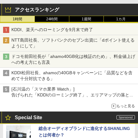
アクセスランキング
1時間
24時間
1週間
1カ月
KDDI、楽天へのローミングを9月末で終了
NTT島田社長、ソフトバンクのセブン出資に「dポイント使える
ようにして」
ドコモ前田社長が「ahamo40GB化は検証のため」、料金値上げ
への考え方にも言及
KDDI松田社長、ahamoの40GBキャンペーンに「品質などを含
めて十分対抗できる」
[石川温の「スマホ業界 Watch」]
告げられた「KDDIのローミング終了」、エリアマップの落とし
穴と楽天モバイルの課題
もっと見る
Special Site
総合オーディオブランドに進化するSHANLING
とは何者か？