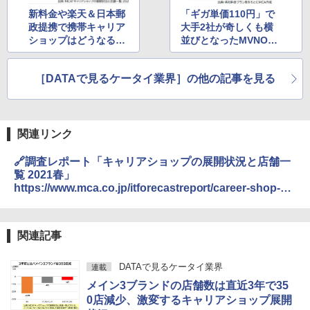
新料金や楽天＆日本郵
「ギガ単価110円」で
政提携で携帯キャリア
大手2社が奇しくも横
ショップはどうなる？
並びとなったMVNO新
2020年度はほぼ横ば
プラン
い
［DATAで見るケータイ業界］の他の記事を見る
関連リンク
🔗調査レポート「キャリアショップの展開状況と店舗一
覧 2021春」
https://www.mca.co.jp/itforecastreport/career-shop-
2021-spring/
関連記事
DATAで見るケータイ業界
連載
メイン3ブランドの店舗数は直近3年で35
0店減少、激変するキャリアショップ展開