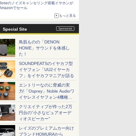
Boseのノイズキャンセリング搭載イヤホンが
Amazonでセール
もっと見る
Special Site
鳥肌ものの「DENON
HOME」サウンドを体感し
た！
SOUNDPEATSのイヤカフ型
イヤフォン「UU2イヤーカ
フ」をイヤカフマニアが語る
エントリーなのに脅威の実
力!「Osprey」Noble Audioワ
イヤレスイヤフォン4機種を
一気に聴く
クリエイティブが作った2万
円台の“小さなピュアオーデ
ィオスピーカー”
レイズのプレミアムカー向け
ブランドHOMURAから