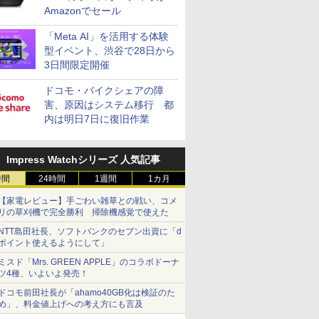
Amazonでセール
「Meta AI」を活用する体験
型イベント、渋谷で28日から
3日間限定開催
ドコモ・バイクシェアの障
害、原因はシステム移行 都
内は明日7日に復旧作業
Impress Watchシリーズ 人気記事
時間
24時間
1週間
1カ月
【家電レビュー】手ごわい雑草との戦い、コメ
リの草刈機で完全勝利 掃除機感覚で使えた
NTT島田社長、ソフトバンクのセブン出資に「d
ポイント使えるようにして」
ミスド「Mrs. GREEN APPLE」のコラボドーナ
ツ4種、いよいよ発売！
ドコモ前田社長が「ahamo40GB化は検証のた
め」、料金値上げへの考え方にも言及