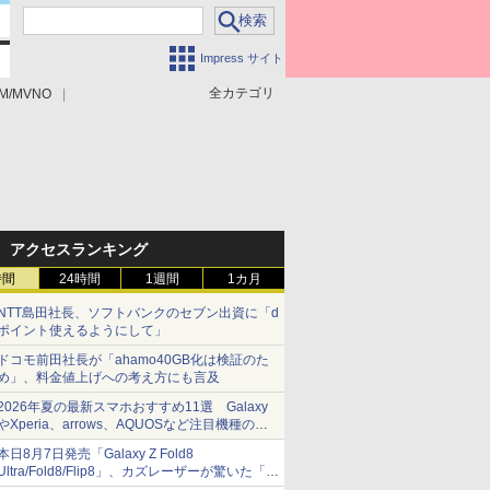
Impress サイト
全カテゴリ
M/MVNO
アクセスランキング
時間
24時間
1週間
1カ月
NTT島田社長、ソフトバンクのセブン出資に「d
ポイント使えるようにして」
ドコモ前田社長が「ahamo40GB化は検証のた
め」、料金値上げへの考え方にも言及
2026年夏の最新スマホおすすめ11選 Galaxy
やXperia、arrows、AQUOSなど注目機種の特
徴は
本日8月7日発売「Galaxy Z Fold8
Ultra/Fold8/Flip8」、カズレーザーが驚いた「そ
ば屋のメニュー並みの薄さ」