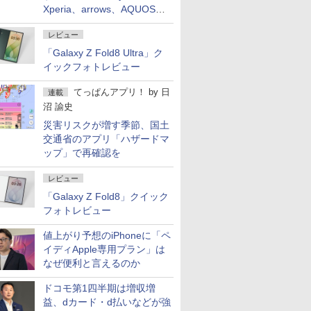
Xperia、arrows、AQUOSな
ど注目機種の特徴は
レビュー
「Galaxy Z Fold8 Ultra」ク
イックフォトレビュー
てっぱんアプリ！
by
日
連載
沼 諭史
災害リスクが増す季節、国土
交通省のアプリ「ハザードマ
ップ」で再確認を
レビュー
「Galaxy Z Fold8」クイック
フォトレビュー
値上がり予想のiPhoneに「ペ
イディApple専用プラン」は
なぜ便利と言えるのか
ドコモ第1四半期は増収増
益、dカード・d払いなどが強