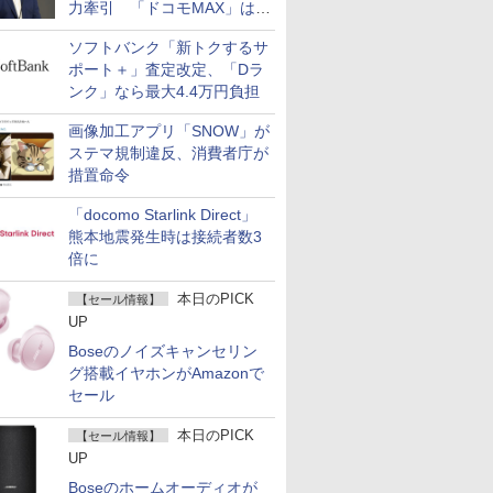
力牽引 「ドコモMAX」は
400万契約突破
ソフトバンク「新トクするサ
ポート＋」査定改定、「Dラ
ンク」なら最大4.4万円負担
画像加工アプリ「SNOW」が
ステマ規制違反、消費者庁が
措置命令
「docomo Starlink Direct」
熊本地震発生時は接続者数3
倍に
本日のPICK
【セール情報】
UP
Boseのノイズキャンセリン
グ搭載イヤホンがAmazonで
セール
本日のPICK
【セール情報】
UP
Boseのホームオーディオが