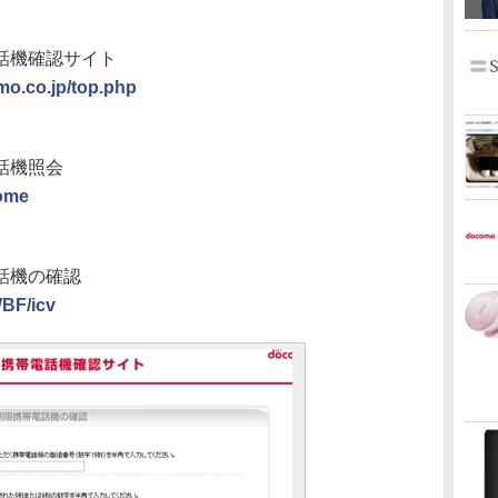
話機確認サイト
omo.co.jp/top.php
話機照会
Home
話機の確認
WBF/icv