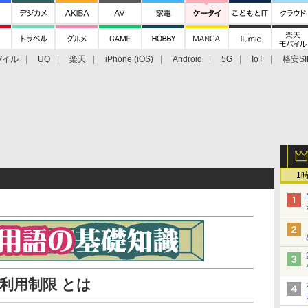
バイル
UQ
楽天
iPhone (iOS)
Android
5G
IoT
格安SI
アクセサリー
業界動向
法人向け
最新技術/その他
1
利用制限 とは