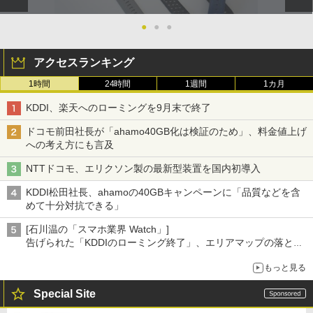
●
●
●
アクセスランキング
1時間
24時間
1週間
1カ月
KDDI、楽天へのローミングを9月末で終了
ドコモ前田社長が「ahamo40GB化は検証のため」、料金値上げ
への考え方にも言及
NTTドコモ、エリクソン製の最新型装置を国内初導入
KDDI松田社長、ahamoの40GBキャンペーンに「品質などを含
めて十分対抗できる」
[石川温の「スマホ業界 Watch」]
告げられた「KDDIのローミング終了」、エリアマップの落とし
穴と楽天モバイルの課題
もっと見る
Special Site