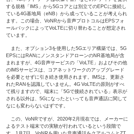
する規格「IMS」から5Gコアとは別立てのEPCに接続し
ている4G基地局（eNB）から成っていることが考えられ
ます。この場合、VoNRから音声プロトコルはEPSフォ
ールバックによってVoLTEに切り替わることが想定され
ています。
また、オプション3を使用した5Gエリア構築では、5G
EPSにはRANにノンスタンドアローンのNR基地局が含
まれますが、4G音声サービスの「VoLTE」およびその他
のIMSサービスは、コアネットワークのアップグレード
を必要とせずに引き続き使用されます。IMSは、更新さ
れたRANを認識していません。4G VoLTEの原則がすべ
て残りますので、端末に「5Gで接続されている」表示が
される以外は、5Gになったといっても音声通話に関して
なにも変わらないはずです。
この、VoNRですが、2020年2月現在では、メーカーに
よるテスト端末での実験が行われているという段階で
す。1月7日、VoNRを用いた音声通話をクアルコムとZT