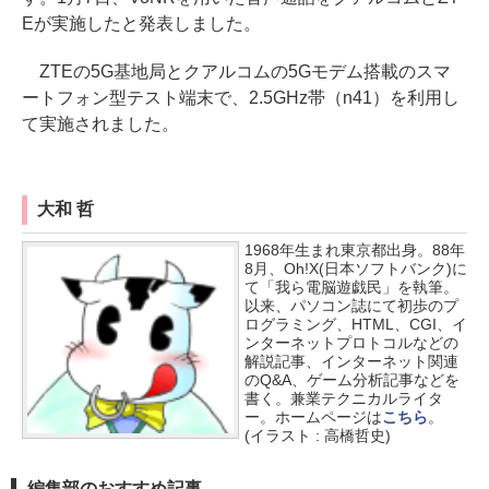
Eが実施したと発表しました。
ZTEの5G基地局とクアルコムの5Gモデム搭載のスマ
ートフォン型テスト端末で、2.5GHz帯（n41）を利用し
て実施されました。
大和 哲
1968年生まれ東京都出身。88年
8月、Oh!X(日本ソフトバンク)に
て「我ら電脳遊戯民」を執筆。
以来、パソコン誌にて初歩のプ
ログラミング、HTML、CGI、イ
ンターネットプロトコルなどの
解説記事、インターネット関連
のQ&A、ゲーム分析記事などを
書く。兼業テクニカルライタ
ー。ホームページは
こちら
。
(イラスト : 高橋哲史)
編集部のおすすめ記事