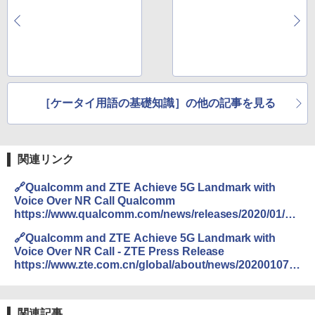
［ケータイ用語の基礎知識］の他の記事を見る
関連リンク
🔗Qualcomm and ZTE Achieve 5G Landmark with
Voice Over NR Call Qualcomm
https://www.qualcomm.com/news/releases/2020/01/06/
qualcomm-and-zte-achieve-5g-landmark-voice-over-
🔗Qualcomm and ZTE Achieve 5G Landmark with
nr-call
Voice Over NR Call - ZTE Press Release
https://www.zte.com.cn/global/about/news/20200107.h
tml
関連記事