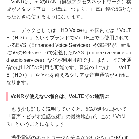
VoNRは、5GのRAN（無線アクセスネットワーク）構
成がスタンドアローン構成、つまり、正真正銘の5Gとな
ったときに使えるようになります。
コーデックとしては「HD Voice+」や国内では「VoLT
E（HD+）」というブランドでVoLTE上でも使用されて
いるEVS（Enhanced Voice Services）や3GPPが、新規
に5GのRelease 16で定義したIVAS（immersive voice an
d audio services）などが利用可能です。また、ビデオ通
信ではH.265の利用も可能です。音質の上では、「VoLT
E（HD+）」やそれを超えるクリアな音声通信が可能に
なります。
VoNRが使えない場合は、VoLTEでの通話に
もう少し詳しく説明していくと、5Gの進化において
「音声・ビデオ通話技術」の最終地点が、この「VoN
R」ということになります。
携帯電話のネットワークが完全な5G（SA）に移行す