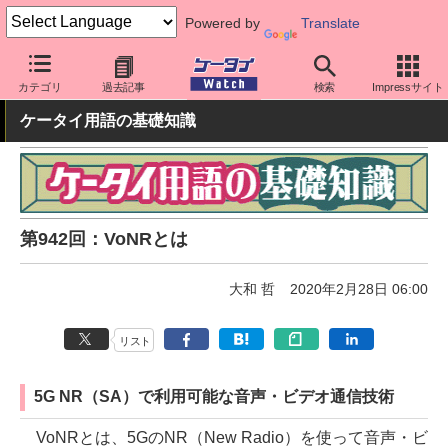
Powered by
Translate
ケータイ Watch
最新技術/その他
5G
カテゴリ
過去記事
検索
Impressサイト
ケータイ用語の基礎知識
第942回：VoNRとは
大和 哲
2020年2月28日 06:00
リスト
5G NR（SA）で利用可能な音声・ビデオ通信技術
VoNRとは、5GのNR（New Radio）を使って音声・ビ