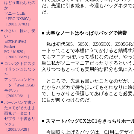
はどう進化したの
だ。先週に引き続き、今週もバッグネタであ
か
だ。
ソニー CLIE
「PEG-NX80V」
［2003/07/03］
■
小さい、軽い、安
■
大事なノートはやっぱりバッグで携帯
い！
日本HP iPAQ
私は初代505、505X、Z505DX、Z50
Pocket
ートってことで本棚に立てかけると結構壮
PC「h1920」
てもマニアっぽいって感じなのだが、やっ
［2003/06/25］
単に私がソニーマニアだったりするというこ
■
コンパクトにスタ
イリッシュになっ
入りつつもとっても実用的な部分も気に入
た
アップルコンピュ
ところで、先週も書いたことなのだが、ノ
ータ 「iPod 15GB
だからハダカで持ち歩いてもそれなりに絵に
モデル」
で、しっかりと保護してあげることも必要
［2003/06/11］
に目が向くわけなのだ。
■
ボールペンで書い
たメモがそのまま
画像データに！
ゼブラ「手書きリ
■
スマートバッグCXはC1をきっちりホー
ンク」
［2003/05/28］
今回取り上げるバッグは、C1用にデザイ