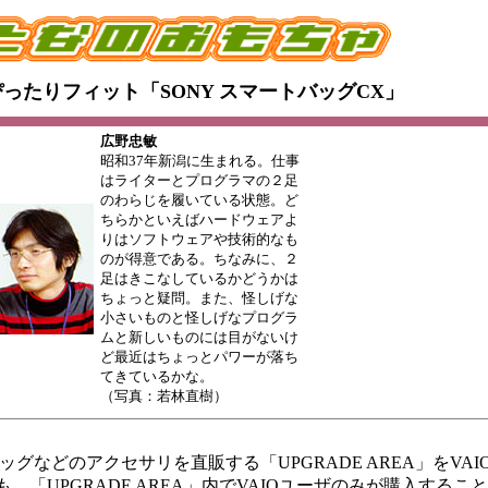
にぴったりフィット「SONY スマートバッグCX」
広野忠敏
昭和37年新潟に生まれる。仕事
はライターとプログラマの２足
のわらじを履いている状態。ど
ちらかといえばハードウェアよ
りはソフトウェアや技術的なも
のが得意である。ちなみに、２
足はきこなしているかどうかは
ちょっと疑問。また、怪しげな
小さいものと怪しげなプログラ
ムと新しいものには目がないけ
ど最近はちょっとパワーが落ち
てきているかな。
（写真：若林直樹）
ッグなどのアクセサリを直販する「UPGRADE AREA」をVA
「UPGRADE AREA」内でVAIOユーザのみが購入するこ