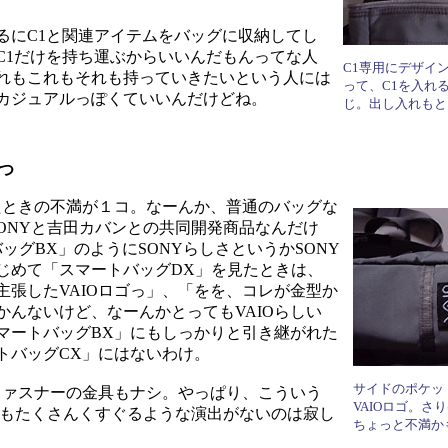
にC1と関連アイテムをバッグに収納してし
C1だけを持ち運ぶからいいんだもんってな人
C1専用にデザイ
れもこれもそれも持っていきたいという人には
って、C1を入れ
カジュアルっぽくていいんだけどね。
じ。出し入れもと
つ
ときの不満が１コ。なーんか、普通のバッグな
ONYと吉田カバンとの共同開発商品なんだけ
ッグBX」のようにSONYらしさというかSONY
じめて「スマートバッグDX」を見たときは、
張したVAIOロゴっ」、「をを、コレが金型か
んないけど、なーんかとってもVAIOらしい
マートバッグBX」にもしっかりと引き継がれた
トバッグCX」にはないわけ。
サイドのポケッ
ファスナーの金具もナシ。やっぱり、こういう
VAIOロゴ。さ
ってもたくさんくすぐるような演出がないのは寂し
ちょっと不満か