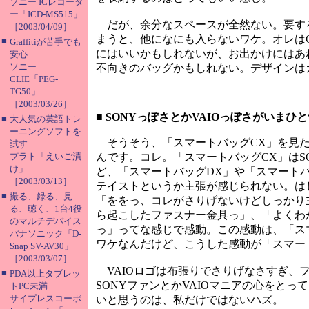
ソニー ICレコーダ
ー「ICD-MS515」
だが、余分なスペースが全然ない。要する
［2003/04/09］
まうと、他になにも入らないワケ。オレは
■
Graffitiが苦手でも
にはいいかもしれないが、お出かけにはあ
安心
ソニー
不向きのバッグかもしれない。デザインは
CLIE「PEG-
TG50」
［2003/03/26］
■
SONYっぽさとかVAIOっぽさがいまひと
■
大人気の英語トレ
ーニングソフトを
そうそう、「スマートバッグCX」を見た
試す
プラト「えいご漬
んです。コレ。「スマートバッグCX」はS
け」
ど、「スマートバッグDX」や「スマートバ
［2003/03/13］
テイストというか主張が感じられない。は
■
撮る、録る、見
「ををっ、コレがさりげないけどしっかり主
る、聴く、1台4役
ら起こしたファスナー金具っ」、「よくわか
のマルチデバイス
っ」ってな感じで感動。この感動は、「ス
パナソニック「D-
ワケなんだけど、こうした感動が「スマー
Snap SV-AV30」
［2003/03/07］
VAIOロゴは布張りでさりげなさすぎ、
■
PDA以上タブレッ
SONYファンとかVAIOマニアの心をと
トPC未満
サイプレスコーポ
いと思うのは、私だけではないハズ。