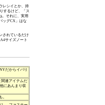
ウレシイとか、持
たりするけど、「ス
んね。それに、実用
バッグCX」はな
ンされているだけ
A4サイズノート
。
NYだからイバり
と関連アイテムだ
、他にあんまり収
も。
だし、ファスナー