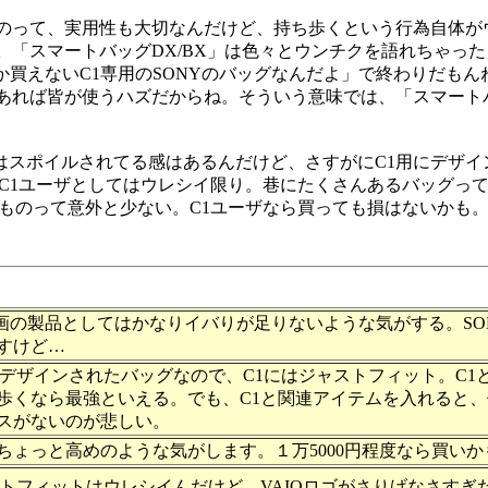
のって、実用性も大切なんだけど、持ち歩くという行為自体が
。「スマートバッグDX/BX」は色々とウンチクを語れちゃっ
しか買えないC1専用のSONYのバッグなんだよ」で終わりだも
あれば皆が使うハズだからね。そういう意味では、「スマート
はスポイルされてる感はあるんだけど、さすがにC1用にデザイ
C1ユーザとしてはウレシイ限り。巷にたくさんあるバッグって
るものって意外と少ない。C1ユーザなら買っても損はないかも
企画の製品としてはかなりイバりが足りないような気がする。SO
すけど…
にデザインされたバッグなので、C1にはジャストフィット。C1
歩くなら最強といえる。でも、C1と関連アイテムを入れると
スがないのが悲しい。
ちょっと高めのような気がします。１万5000円程度なら買いか
ストフィットはウレシイんだけど、VAIOロゴがさりげなさすぎ