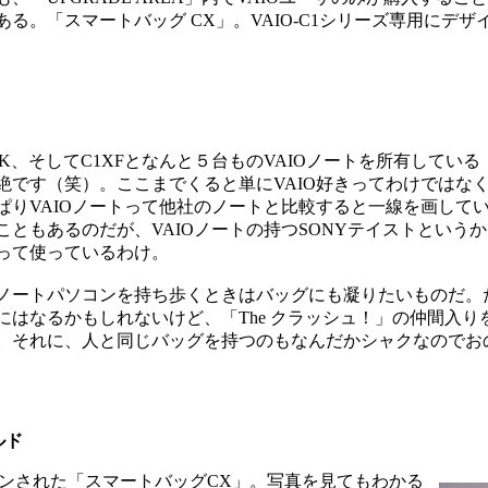
る。「スマートバッグ CX」。VAIO-C1シリーズ専用にデザ
5GR/K、そしてC1XFとなんと５台ものVAIOノートを所有して
絶です（笑）。ここまでくると単にVAIO好きってわけではな
ぱりVAIOノートって他社のノートと比較すると一線を画して
ともあるのだが、VAIOノートの持つSONYテイストという
って使っているわけ。
ートパソコンを持ち歩くときはバッグにも凝りたいものだ。た
はなるかもしれないけど、「The クラッシュ！」の仲間入り
。それに、人と同じバッグを持つのもなんだかシャクなのでお
ルド
ンされた「スマートバッグCX」。写真を見てもわかる