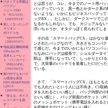
■
小さくても性能は
とは思うが、コレ、今までのノート用バッ
バツグン
バッグっていうと、黒一色とかダーク系の
ソニー VAIO
ないような、いかにもビジネスバッグって
U「PCG-U101」
ッグBX」。たしかに、ダークスーツでこ
［2003/05/14］
なるかもしれない。でも、カジュアルない
■
新しくなったシグ
マリオン
浮いちゃうか、オタクっぽく見られてしま
NTTドコモ
「sigmarionIII」
その点「スマートバッグCX」はかなり違
［2003/05/07］
ンされたバッグなので、大きさもコンパク
■
指紋認証機能搭載
て感じだ。今までのいかにもパソコンバッ
のPocket PC
ちなみにバッグは縦長で、ショルダータイプ
日本ヒューレッ
部は、厚手になっていて、しっかりとC1
ト・パッカード
で、大容量のバッテリを装着したC1だった
「iPAQ h5450」
ている。
［2003/04/23］
■
家の中でもモバイ
ル環境を実現
さて、「スマートバッグCX」はもともと
FMV-DESKPOWER
L20C/S
でも入れたいという人には不向き。C1収
［2003/04/16］
タを入れるといい感じ）、バッグ内部の小
■
「使える」ボイス
といい感じ）、バッグ前面のポケット（P
レコーダーを探
のメッシュポケット（携帯電話を入れると
す！
を収納するのはとってもいい感じ。