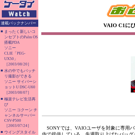
連載バックナンバー
VAIO C1
■
まったく新しいコ
ンセプトのPalm OS
搭載PDA
ソニー
CLIE「PEG-
UX50」
［2003/08/20］
■
水の中でもバッチ
リ撮影ができる
ソニー サイバーシ
ョットU DSC-U60
［2003/08/07］
■
極楽テレビ生活再
び
ソニー コクーン チ
ャンネルサーバー
CSV-P500
［2003/07/24］
SONYでは、VAIOユーザを対象に専用バ
■
ウイングスタイル
内で提供している。先週取り上げたバッグも、