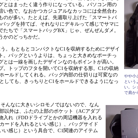
グとはまったく違う作りになっている。パソコン用の
暗い色で、なおかつカジュアルなカッコには全然合わ
ものが多い。たとえば、先週取り上げた「スマートバ
のバッグを持てば、それなりにデキルって感じでサマに
でたちで「スマートバッグBX」じゃ、ぜんぜんダメ。
うかのどっちかだ。
う。もともとコンパクトなC1を収納するためにデザイ
ト。バッグというよりは、ちょっと大きめなポーチっ
グとは一線を画したデザインなのもポイントが高い。
。トップのフタを開いてC1を収納する形。C1の収納
をホールドしてくれる。バッグ内部の仕切りは可変なの
やや小
としても、きっちりとC1をホールドできるようになっ
という
い。シ
で肩か
そんなに大きいシロモノではないので、なん
納部以外は、ふたの上部のポケット（ACアダプ
物入れ（FDDドライブとかの周辺機器を入れる
Cカードを入れるといい感じ）、バッグサイド
いい感じ）という具合で、C1関連のアイテム