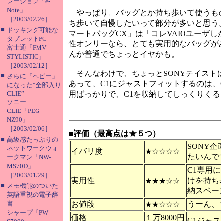
レーション「e-
Note」
やっぱり、バッグとか持ち歩いて使うも
［2003/02/26］
ち歩いて自慢したいって部分が多いと思う
■
ドッキング可能な
マートバッグCX」は「コレVAIOユーザ
タブレットPC
性オンリーなら、とても実用的なバッグが
富士通「FMV-
んか普通でちょっとイヤかも。
STYLISTIC」
［2003/02/12］
そんなわけで、ちょっとSONYテイスト
■
さらに「ヘビー」
あって、C1にジャストフィットするのは、
になった“全部入り
CLIE”
用ばっかりで、C1を収納してしっくりく
ソニー
CLIE「PEG-
NZ90」
［2003/02/06］
■評価（最高点は★５つ）
■
高級感たっぷりの
SONY
ネットワークウォ
イバリ度
★☆☆☆☆
たいんで
ークマン「NW-
MS70D」
C1専用
［2003/01/29］
実用性
けを持ち
★★★☆☆
■
メモ機能のついた
納スペー
英語重視の電子辞
書
お値段
うーん、
★★☆☆☆
シャープ「PW-
価格
１万8000円
C1ジャ