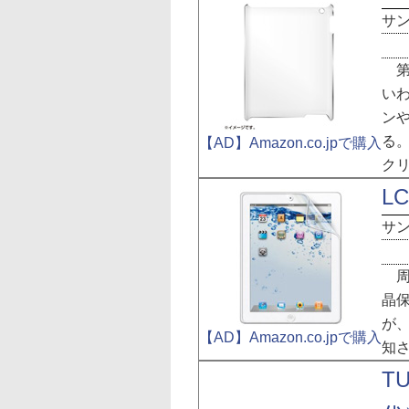
サ
第
い
ン
る。
【AD】Amazon.co.jpで購入
ク
LC
サ
周
晶保
が、
【AD】Amazon.co.jpで購入
知
TU