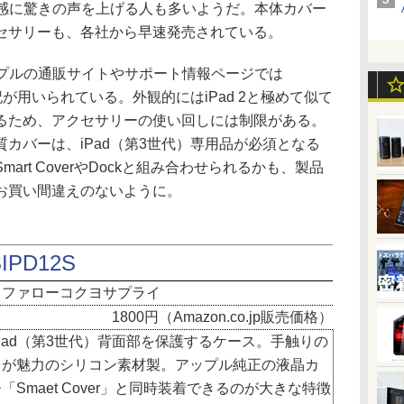
の精細感に驚きの声を上げる人も多いようだ。本体カバー
セサリーも、各社から早速発売されている。
ップルの通販サイトやサポート情報ページでは
記が用いられている。外観的にはiPad 2と極めて似て
るため、アクセサリーの使い回しには制限がある。
カバーは、iPad（第3世代）専用品が必須となる
rt CoverやDockと組み合わせられるかも、製品
お買い間違えのないように。
IPD12S
ッファローコクヨサプライ
1800円（Amazon.co.jp販売価格）
Pad（第3世代）背面部を保護するケース。手触りの
さが魅力のシリコン素材製。アップル純正の液晶カ
「Smaet Cover」と同時装着できるのが大きな特徴