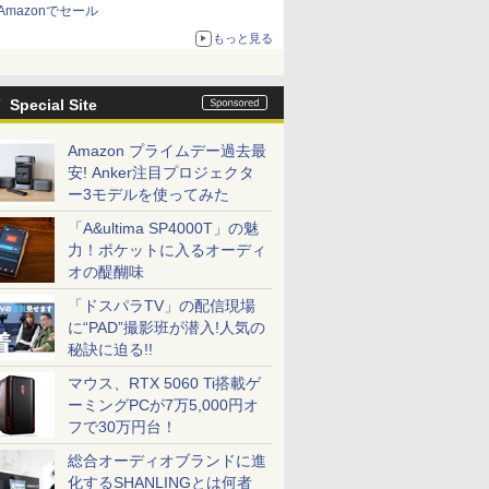
Amazonでセール
もっと見る
Special Site
Amazon プライムデー過去最
安! Anker注目プロジェクタ
ー3モデルを使ってみた
「A&ultima SP4000T」の魅
力！ポケットに入るオーディ
オの醍醐味
「ドスパラTV」の配信現場
に“PAD”撮影班が潜入!人気の
秘訣に迫る!!
マウス、RTX 5060 Ti搭載ゲ
ーミングPCが7万5,000円オ
フで30万円台！
総合オーディオブランドに進
化するSHANLINGとは何者