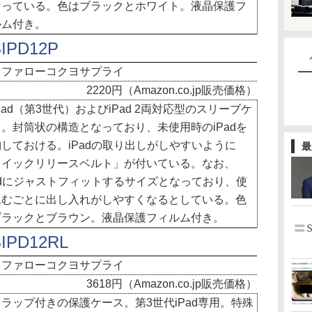
なっている。色はブラックとホワイト。液晶保護フ
ルム付き。
IPD12P
ッファローコクヨサプライ
2220円（Amazon.co.jp販売価格）
ad（第3世代）およびiPad 2両対応型のスリーブケ
。封筒状の構造となっており、未使用時のiPadを
しておける。iPadの取り出しがしやすいように
最
クイックリリースベルト」が付いている。なお、
adにジャストフィットするサイズとなっており、使
込むごとに出し入れがしやすくなるとしている。色
ブラックとブラウン。液晶保護フィルム付き。
IPD12RL
ッファローコクヨサプライ
3618円（Amazon.co.jp販売価格）
ラップ付きの保護ケース。第3世代iPad専用。特殊