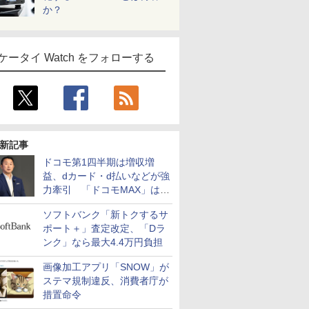
か？
ケータイ Watch をフォローする
新記事
ドコモ第1四半期は増収増
益、dカード・d払いなどが強
力牽引 「ドコモMAX」は
400万契約突破
ソフトバンク「新トクするサ
ポート＋」査定改定、「Dラ
ンク」なら最大4.4万円負担
画像加工アプリ「SNOW」が
ステマ規制違反、消費者庁が
措置命令