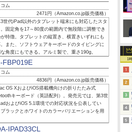
レコム
2471円（Amazon.co.jp販売価格）
3世代iPad以外のタブレット端末にも対応したスタ
。固定角を17～80度の範囲内で無段階に調整でき
のが特徴。タブレットの縦置き、横置きいずれにも
応。また、ソフトウェアキーボードのタイピングに
な角度にもできる。アルミ製で、重さ190g。
1
-FBP019E
レコム
4836円（Amazon.co.jp販売価格）
c OS XおよびiOS搭載機向けの折りたたみ式
uetoothキーボード（英語配列）。発売元では、第3世
PadおよびiOS 5.1環境での対応状況を公表してい
。ブラックとホワイトのカラーバリエーションを用
。
A-IPAD33CL