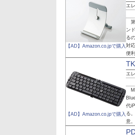
エ
第
ンド
る
対
【AD】Amazon.co.jpで購入
便利
TK
エ
Ma
Bl
代i
る
【AD】Amazon.co.jpで購入
意
PD