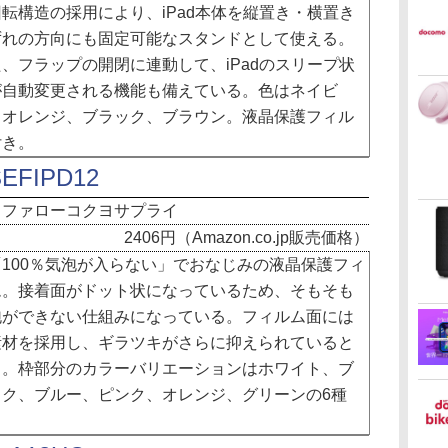
転構造の採用により、iPad本体を縦置き・横置き
ずれの方向にも固定可能なスタンドとして使える。
、フラップの開閉に連動して、iPadのスリープ状
が自動変更される機能も備えている。色はネイビ
、オレンジ、ブラック、ブラウン。液晶保護フィル
付き。
EFIPD12
ッファローコクヨサプライ
2406円（Amazon.co.jp販売価格）
100％気泡が入らない」でおなじみの液晶保護フィ
ム。接着面がドット状になっているため、そもそも
泡ができない仕組みになっている。フィルム面には
素材を採用し、ギラツキがさらに抑えられていると
う。枠部分のカラーバリエーションはホワイト、ブ
ック、ブルー、ピンク、オレンジ、グリーンの6種
。