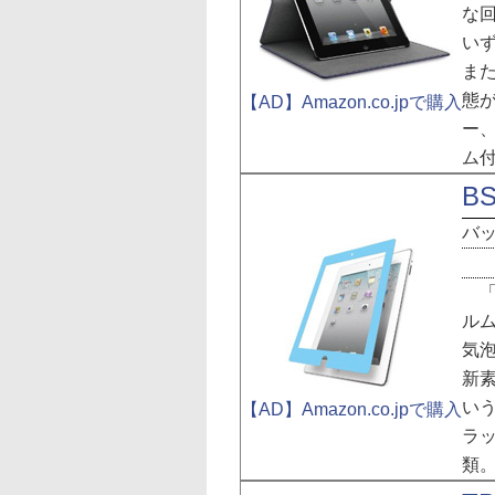
な回
い
また
態
【AD】Amazon.co.jpで購入
ー
ム
BS
バ
「
ル
気
新
い
【AD】Amazon.co.jpで購入
ラ
類