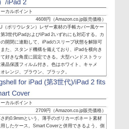
/iPad 2
ォーカルポイント
4608円（Amazon.co.jp販売価格）
U（ポリウレタン）レザー素材の手帳カバー風ケー
第3世代iPadおよびiPad 2いずれにも対応する。カ
の開閉に連動して、iPadのスリープ状態を解除可
また、スタンド機構を備えており、iPadを横向き
して好きな角度に固定できる。大型ハンドストラッ
、液晶保護フィルム付き。色はホワイト、キャメ
、オレンジ、ブラウン、ブラック。
gshell for iPad (第3世代)/iPad 2 fits
art Cover
ォーカルポイント
2709円（Amazon.co.jp販売価格）
さ約0.9mmという、薄手のポリカーボネート素材
用したケース。Smart Coverと併用できるよう、側