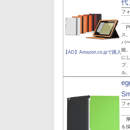
代）
フ
P
ス。
バー
能。
【AD】Amazon.co.jpで購入
に
プ
ル
eg
Sm
フ
厚
を採