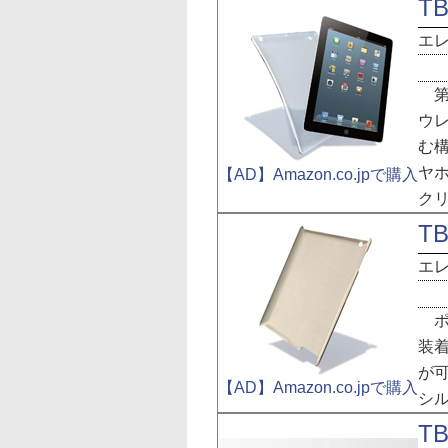
TB
エ
第3
ウレ
む
ヤホ
【AD】Amazon.co.jpで購入
ク
TB
エ
ポ
装着
が
【AD】Amazon.co.jpで購入
シ
TB