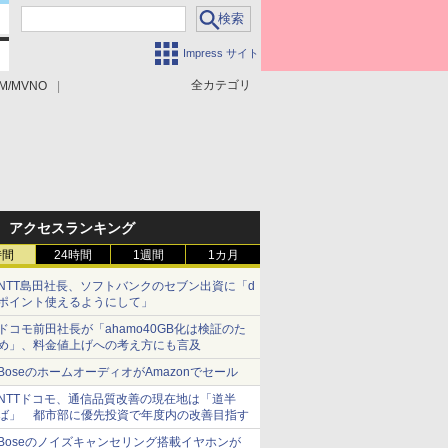
Impress サイト
全カテゴリ
M/MVNO
アクセスランキング
時間
24時間
1週間
1カ月
NTT島田社長、ソフトバンクのセブン出資に「d
ポイント使えるようにして」
ドコモ前田社長が「ahamo40GB化は検証のた
め」、料金値上げへの考え方にも言及
BoseのホームオーディオがAmazonでセール
NTTドコモ、通信品質改善の現在地は「道半
ば」 都市部に優先投資で年度内の改善目指す
Boseのノイズキャンセリング搭載イヤホンが