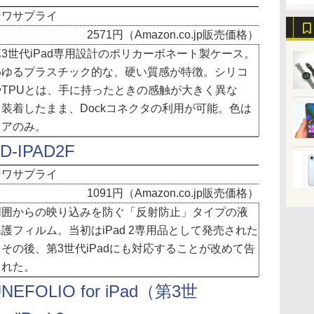
ンワサプライ
2571円（Amazon.co.jp販売価格）
3世代iPad専用設計のポリカーボネート製ケース。
わゆるプラスチック的な、硬い質感が特徴。シリコ
やTPUとは、手に持ったときの感触が大きく異な
装着したまま、Dockコネクタの利用が可能。色は
リアのみ。
D-IPAD2F
ンワサプライ
1091円（Amazon.co.jp販売価格）
囲からの映り込みを防ぐ「反射防止」タイプの液
護フィルム。当初はiPad 2専用品として発売された
その後、第3世代iPadにも対応することが改めて告
された。
NEFOLIO for iPad（第3世