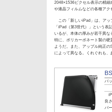
2048×1536ピクセル表示
や液晶フィルムなどの各種アク
この「新しいiPad」は、ア
「iPad（第3世代）」という表
いるが、本体の厚みが若干異な
特に、ポリカーボネート製の硬質
ようだ。また、アップル純正のSma
によって異なる。くれぐれも、
BS
バ
i
良
バー