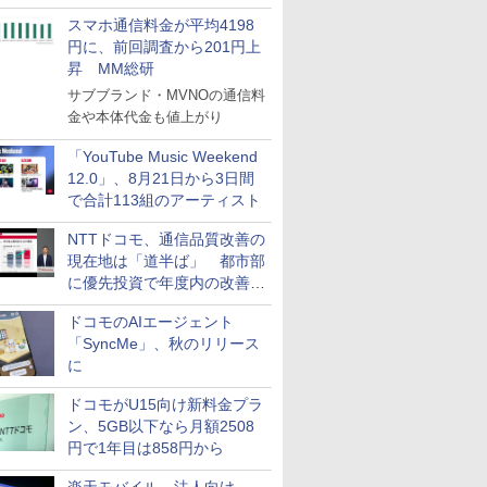
スマホ通信料金が平均4198
円に、前回調査から201円上
昇 MM総研
サブブランド・MVNOの通信料
金や本体代金も値上がり
「YouTube Music Weekend
12.0」、8月21日から3日間
で合計113組のアーティスト
NTTドコモ、通信品質改善の
現在地は「道半ば」 都市部
に優先投資で年度内の改善目
指す
ドコモのAIエージェント
「SyncMe」、秋のリリース
に
ドコモがU15向け新料金プラ
ン、5GB以下なら月額2508
円で1年目は858円から