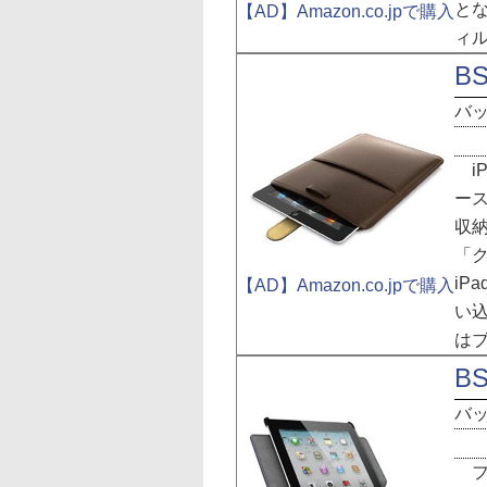
と
【AD】Amazon.co.jpで購入
ィ
BS
バ
iP
ース
収納
「
iP
【AD】Amazon.co.jpで購入
い
は
BS
バ
フ