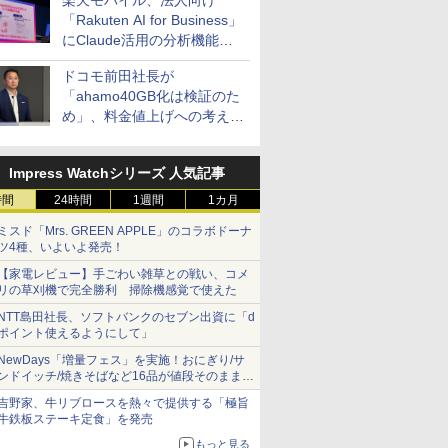
楽天モバイル、法人向け
「Rakuten AI for Business」
にClaude活用の分析機能な
どを追加
ドコモ前田社長が
「ahamo40GB化は検証のた
め」、料金値上げへの考え方
にも言及
Impress Watchシリーズ 人気記事
時間
24時間
1週間
1カ月
ミスド「Mrs. GREEN APPLE」のコラボドーナ
ツ4種、いよいよ発売！
【家電レビュー】手ごわい雑草との戦い、コメ
リの草刈機で完全勝利 掃除機感覚で使えた
NTT島田社長、ソフトバンクのセブン出資に「d
ポイント使えるようにして」
NewDays「増量フェス」を実施！おにぎり/サ
ンドイッチ/焼きそばなど16品が値段そのままで
ボリュームアップ
吉野家、牛リブロースを熱々で提供する「極旨
牛鉄板ステーキ定食」を発売
もっと見る