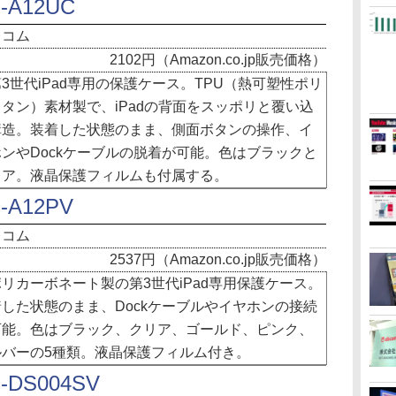
-A12UC
レコム
2102円（Amazon.co.jp販売価格）
世代iPad専用の保護ケース。TPU（熱可塑性ポリ
タン）素材製で、iPadの背面をスッポリと覆い込
構造。装着した状態のまま、側面ボタンの操作、イ
ンやDockケーブルの脱着が可能。色はブラックと
リア。液晶保護フィルムも付属する。
-A12PV
レコム
2537円（Amazon.co.jp販売価格）
リカーボネート製の第3世代iPad専用保護ケース。
した状態のまま、Dockケーブルやイヤホンの接続
可能。色はブラック、クリア、ゴールド、ピンク、
ルバーの5種類。液晶保護フィルム付き。
-DS004SV