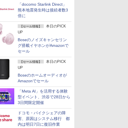
「docomo Starlink Direct」
熊本地震発生時は接続者数3
倍に
本日のPICK
【セール情報】
UP
Boseのノイズキャンセリン
グ搭載イヤホンがAmazonで
セール
本日のPICK
【セール情報】
UP
Boseのホームオーディオが
Amazonでセール
「Meta AI」を活用する体験
型イベント、渋谷で28日から
3日間限定開催
ドコモ・バイクシェアの障
害、原因はシステム移行 都
内は明日7日に復旧作業