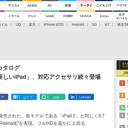
バイル
UQ
楽天
iPhone (iOS)
Android
5G
IoT
格安SI
アクセサリー
業界動向
法人向け
最新技術/その他
カタログ
1
「新しいiPad」、対応アクセサリ続々登場
ェア
はてブ
note
LinkedIn
売された。前モデルである「iPad 2」と同じく9.7
etina化”を実現。フルHDを遥かに上回る、