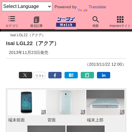
Powered by
Translate
ケータイ新製品SHOW CASE
カテゴリ
過去記事
検索
Impressサイト
isai LGL22（アクア）
isai LGL22（アクア）
2013年11月23日発売
（2013/11/22 12:00）
リスト
端末前面
背面
端末上部