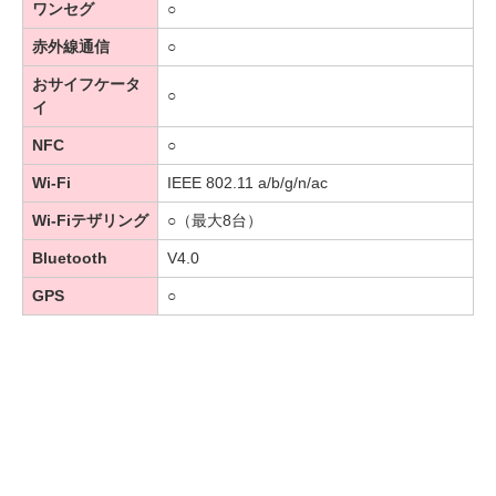
ワンセグ
○
赤外線通信
○
おサイフケータ
○
イ
NFC
○
Wi-Fi
IEEE 802.11 a/b/g/n/ac
Wi-Fiテザリング
○（最大8台）
Bluetooth
V4.0
GPS
○