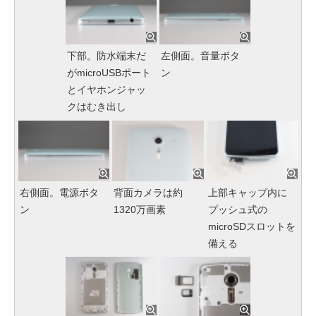
下部。防水端末だ
左側面。音量ボタ
がmicroUSBポート
ン
とイヤホンジャッ
クはむき出し
右側面。電源ボタ
背面カメラは約
上部キャップ内に
ン
1320万画素
プッシュ式の
microSDスロットを
備える