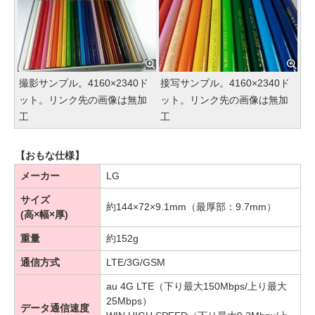
撮影サンプル。4160×2340ド
接写サンプル。4160×2340ド
ット。リンク先の画像は無加
ット。リンク先の画像は無加
工
工
【おもな仕様】
メーカー
LG
サイズ
約144×72×9.1mm（最厚部：9.7mm）
(高×幅×厚)
重量
約152g
通信方式
LTE/3G/GSM
au 4G LTE（下り最大150Mbps/上り最大
25Mbps）
データ通信速度