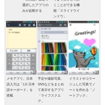
選択したアプリの
くことができる機
みが起動する
能「スライドウイ
ンドウ」
メモアプリ。日本
予定や撮影写真、
イラストやコラー
語入力は「LG 日本
SNSなどをまとめ
ジュした写真でノ
語キーボード」を
て表示するアプリ
ートを作れる「ノ
搭載
「ライフスクエ
ートブック」
ア」