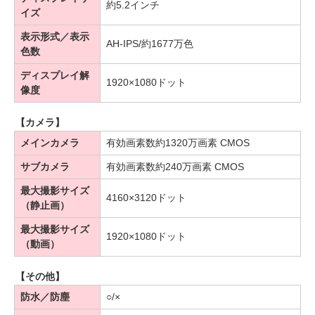
約5.2インチ
イズ
表示形式／表示
AH-IPS/約1677万色
色数
ディスプレイ解
1920×1080ドット
像度
【カメラ】
メインカメラ
有効画素数約1320万画素 CMOS
サブカメラ
有効画素数約240万画素 CMOS
最大撮影サイズ
4160×3120ドット
（静止画）
最大撮影サイズ
1920×1080ドット
（動画）
【その他】
防水／防塵
○/×