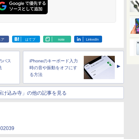
ェア
はてブ
note
LinkedIn
みのパス
iPhoneのキーボード入力
▲
法
時の音や振動をオフにす
る方法
ne駆け込み寺」の他の記事を見る
T202039