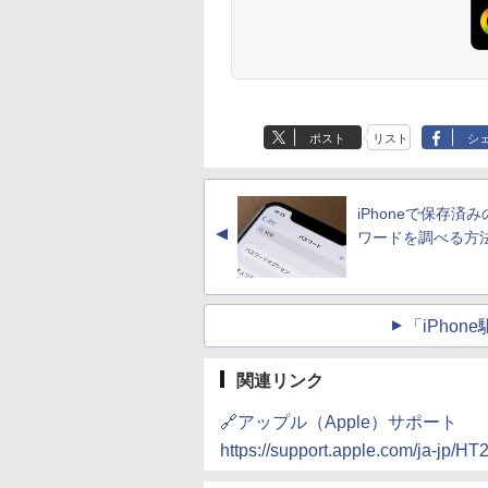
ポスト
リスト
シ
iPhoneで保存済
▲
ワードを調べる方
「iPho
関連リンク
🔗アップル（Apple）サポート
https://support.apple.com/ja-jp/H