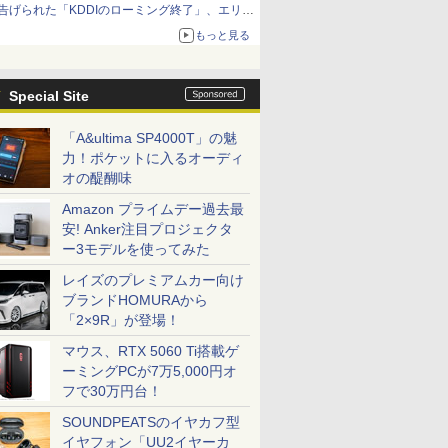
告げられた「KDDIのローミング終了」、エリア
マップの落とし穴と楽天モバイルの課題
もっと見る
Special Site
「A&ultima SP4000T」の魅
力！ポケットに入るオーディ
オの醍醐味
Amazon プライムデー過去最
安! Anker注目プロジェクタ
ー3モデルを使ってみた
レイズのプレミアムカー向け
ブランドHOMURAから
「2×9R」が登場！
マウス、RTX 5060 Ti搭載ゲ
ーミングPCが7万5,000円オ
フで30万円台！
SOUNDPEATSのイヤカフ型
イヤフォン「UU2イヤーカ