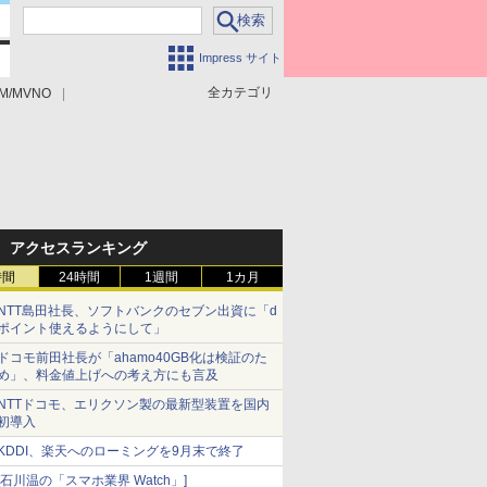
Impress サイト
全カテゴリ
M/MVNO
アクセスランキング
時間
24時間
1週間
1カ月
NTT島田社長、ソフトバンクのセブン出資に「d
ポイント使えるようにして」
ドコモ前田社長が「ahamo40GB化は検証のた
め」、料金値上げへの考え方にも言及
NTTドコモ、エリクソン製の最新型装置を国内
初導入
KDDI、楽天へのローミングを9月末で終了
[石川温の「スマホ業界 Watch」]