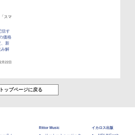
「スマ
を配信す
」の価格
定、新
読み解
12月22日
トップページに戻る
Rittor Music
イカロス出版