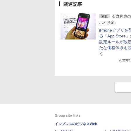
関連記事
石野純也の
連載
ホとお金」
iPhoneアプリ
る「App Store
設定ルールが改
たな価格体系を
く
2022年
Group site links
インプレスのビジネスWeb