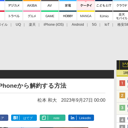
バイル
UQ
楽天
iPhone (iOS)
Android
5G
IoT
格安SI
アクセサリー
業界動向
法人向け
最新技術/その他
1
Phoneから解約する方法
松本 和大
2023年9月27日 00:00
ェア
はてブ
note
LinkedIn