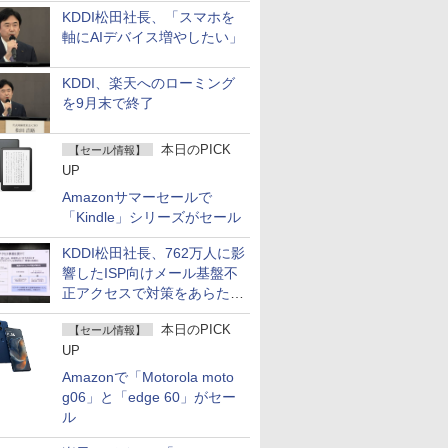
KDDI松田社長、「スマホを
軸にAIデバイス増やしたい」
KDDI、楽天へのローミング
を9月末で終了
本日のPICK
【セール情報】
UP
Amazonサマーセールで
「Kindle」シリーズがセール
KDDI松田社長、762万人に影
響したISP向けメール基盤不
正アクセスで対策をあらため
て説明
本日のPICK
【セール情報】
UP
Amazonで「Motorola moto
g06」と「edge 60」がセー
ル