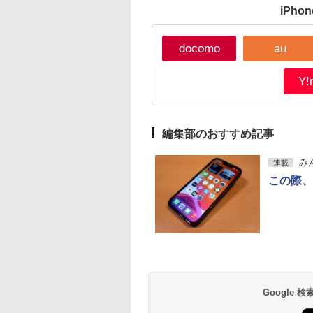
iPh
docomo
au
Y!
編集部のおすすめ記事
み
連載
この際、
Google