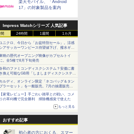
楽天モバイル、「Android
17」の対象製品を案内
Impress Watchシリーズ 人気記事
時間
24時間
1週間
1カ月
ユニクロ、今日から「お盆特別セール」。涼感
シアサッカーワンピース待望値下げ、撥水ギア
ショーツは1990円に
東映の歴代オープニング映像がカプセルトイ
に。全5種で8月下旬発売
令和のファミコンディスクシステム？安価に書
き換え可能なGB用「しましまディスクシステ
ム」
カルディ、オンライン限定「ネコバッグ＆タン
ブラーセット」を一般販売。7月の抽選販売の
当選無効分
【家電レビュー】手ごわい雑草との戦い、コメ
リの草刈機で完全勝利 掃除機感覚で使えた
もっと見る
おすすめ記事
初心者の方におくる、スマー