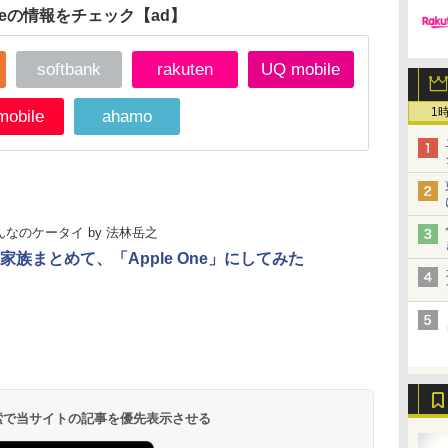
oneの情報をチェック
【ad】
softbank
rakuten
UQ mobile
1
mobile
ahamo
んなのケータイ
by
法林岳之
家族まとめて、「Apple One」にしてみた
 検索で当サイトの記事を優先表示させる