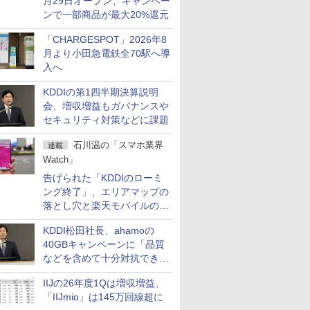
月29日オープン、キャンペー
ンで一部商品が最大20%還元
「CHARGESPOT」2026年8
月より小田急電鉄全70駅へ導
入へ
KDDIの第1四半期決算説明
会、増収増益もガバナンスや
セキュリティ対策などに課題
石川温の「スマホ業界
連載
Watch」
告げられた「KDDIのローミ
ング終了」、エリアマップの
落とし穴と楽天モバイルの課
題
KDDI松田社長、ahamoの
40GBキャンペーンに「品質
などを含めて十分対抗でき
る」
IIJの26年度1Qは増収増益、
「IIJmio」は145万回線超に