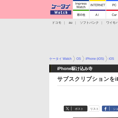
ドコモ
au
ソフトバンク
ワイモ
格安スマホ/SIMフリースマホ
周辺機器/
ケータイ Watch
OS
iPhone (iOS)
iOS
iPhone駆け込み寺
サブスクリプションをi
ポスト
リスト
シ