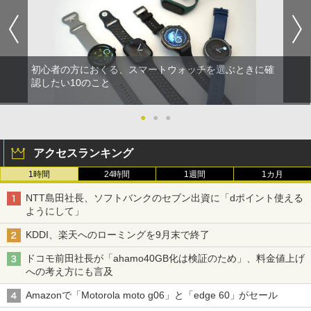
初心者の方におくる、スマートウォッチを選ぶときに確
認したい10のこと
●
●
●
アクセスランキング
1時間
24時間
1週間
1カ月
NTT島田社長、ソフトバンクのセブン出資に「dポイント使える
ようにして」
KDDI、楽天へのローミングを9月末で終了
ドコモ前田社長が「ahamo40GB化は検証のため」、料金値上げ
への考え方にも言及
Amazonで「Motorola moto g06」と「edge 60」がセール