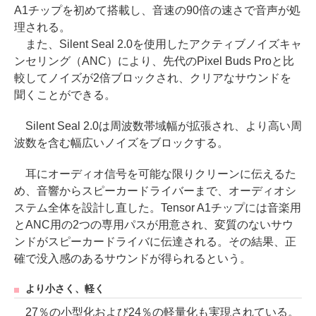
A1チップを初めて搭載し、音速の90倍の速さで音声が処
理される。
また、Silent Seal 2.0を使用したアクティブノイズキャ
ンセリング（ANC）により、先代のPixel Buds Proと比
較してノイズが2倍ブロックされ、クリアなサウンドを
聞くことができる。
Silent Seal 2.0は周波数帯域幅が拡張され、より高い周
波数を含む幅広いノイズをブロックする。
耳にオーディオ信号を可能な限りクリーンに伝えるた
め、音響からスピーカードライバーまで、オーディオシ
ステム全体を設計し直した。Tensor A1チップには音楽用
とANC用の2つの専用パスが用意され、変質のないサウ
ンドがスピーカードライバに伝達される。その結果、正
確で没入感のあるサウンドが得られるという。
より小さく、軽く
27％の小型化および24％の軽量化も実現されている。