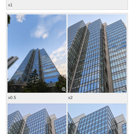
x1
x0.5
x2