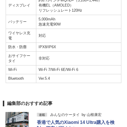
約6.73インチWQHD+（3,200×1,440）
ディスプレイ
有機EL（AMOLED）
リフレッシュレート120Hz
5,000mAh
バッテリー
急速充電90W
ワイヤレス充
対応
電
防水・防塵
IPX8/IP6X
おサイフケー
非対応
タイ
Wi-Fi
Wi-Fi 7/Wi-Fi 6E/Wi-Fi 6
Bluetooth
Ver.5.4
編集部のおすすめ記事
みんなのケータイ
by
山根康宏
連載
香港で人気のXiaomi 14 Ultra購入を検