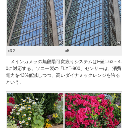
x3.2
x5
メインカメラの無段階可変絞りシステムはF値1.63～4.
0に対応する。ソニー製の「LYT-900」センサーは、消費
電力を43%低減しつつ、高いダイナミックレンジを誇る
という。