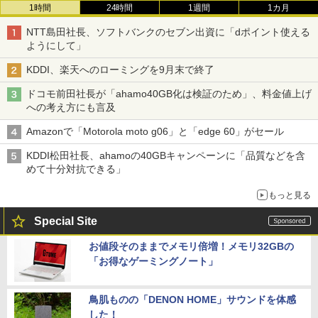
1時間
24時間
1週間
1カ月
NTT島田社長、ソフトバンクのセブン出資に「dポイント使える
ようにして」
KDDI、楽天へのローミングを9月末で終了
ドコモ前田社長が「ahamo40GB化は検証のため」、料金値上げ
への考え方にも言及
Amazonで「Motorola moto g06」と「edge 60」がセール
KDDI松田社長、ahamoの40GBキャンペーンに「品質などを含
めて十分対抗できる」
もっと見る
Special Site
お値段そのままでメモリ倍増！メモリ32GBの
「お得なゲーミングノート」
鳥肌ものの「DENON HOME」サウンドを体感
した！