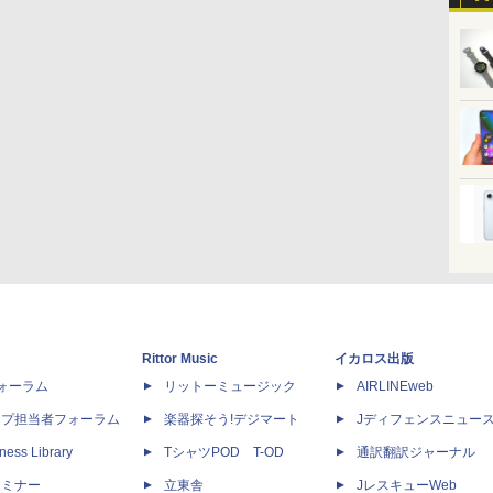
Rittor Music
イカロス出版
dフォーラム
リットーミュージック
AIRLINEweb
ップ担当者フォーラム
楽器探そう!デジマート
Jディフェンスニュー
ness Library
TシャツPOD T-OD
通訳翻訳ジャーナル
セミナー
立東舎
JレスキューWeb