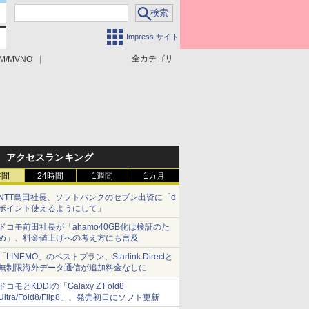
Impress サイト
全カテゴリ
M/MVNO
アクセスランキング
時間
24時間
1週間
1カ月
NTT島田社長、ソフトバンクのセブン出資に「d
ポイント使えるようにして」
ドコモ前田社長が「ahamo40GB化は検証のた
め」、料金値上げへの考え方にも言及
「LINEMO」のベストプラン、Starlink Directと
無制限海外データ通信が追加料金なしに
ドコモとKDDIの「Galaxy Z Fold8
Ultra/Fold8/Flip8」、発売初日にソフト更新