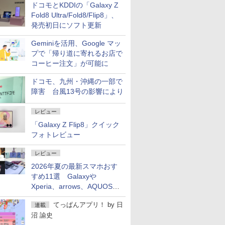
ドコモとKDDIの「Galaxy Z
Fold8 Ultra/Fold8/Flip8」、
発売初日にソフト更新
Geminiを活用、Google マッ
プで「帰り道に寄れるお店で
コーヒー注文」が可能に
ドコモ、九州・沖縄の一部で
障害 台風13号の影響により
レビュー
「Galaxy Z Flip8」クイック
フォトレビュー
レビュー
2026年夏の最新スマホおす
すめ11選 Galaxyや
Xperia、arrows、AQUOSな
ど注目機種の特徴は
てっぱんアプリ！
by
日
連載
沼 諭史