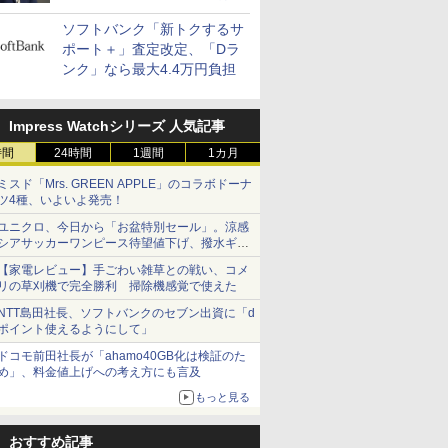
400万契約突破
ソフトバンク「新トクするサ
ポート＋」査定改定、「Dラ
ンク」なら最大4.4万円負担
Impress Watchシリーズ 人気記事
時間
24時間
1週間
1カ月
ミスド「Mrs. GREEN APPLE」のコラボドーナ
ツ4種、いよいよ発売！
ユニクロ、今日から「お盆特別セール」。涼感
シアサッカーワンピース待望値下げ、撥水ギア
ショーツは1990円に
【家電レビュー】手ごわい雑草との戦い、コメ
リの草刈機で完全勝利 掃除機感覚で使えた
NTT島田社長、ソフトバンクのセブン出資に「d
ポイント使えるようにして」
ドコモ前田社長が「ahamo40GB化は検証のた
め」、料金値上げへの考え方にも言及
もっと見る
おすすめ記事