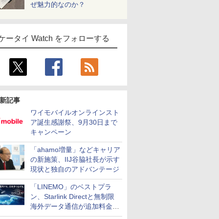
ぜ魅力的なのか？
ケータイ Watch をフォローする
新記事
ワイモバイルオンラインスト
ア誕生感謝祭、9月30日まで
キャンペーン
「ahamo増量」などキャリア
の新施策、IIJ谷脇社長が示す
現状と独自のアドバンテージ
「LINEMO」のベストプラ
ン、Starlink Directと無制限
海外データ通信が追加料金な
しに