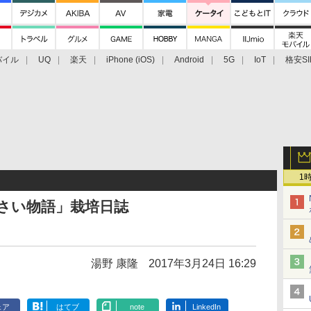
バイル
UQ
楽天
iPhone (iOS)
Android
5G
IoT
格安SI
アクセサリー
業界動向
法人向け
最新技術/その他
1
やさい物語」栽培日誌
湯野 康隆
2017年3月24日 16:29
ェア
はてブ
note
LinkedIn