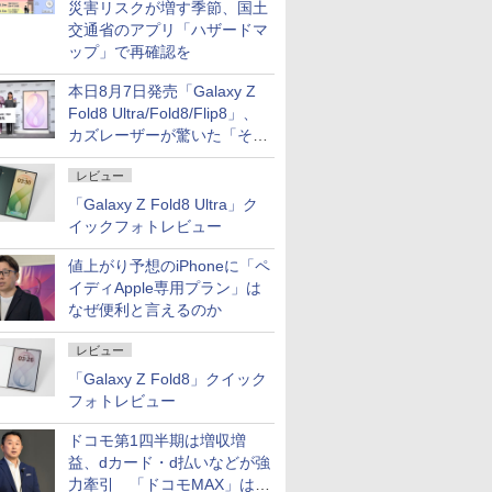
災害リスクが増す季節、国土
交通省のアプリ「ハザードマ
ップ」で再確認を
本日8月7日発売「Galaxy Z
Fold8 Ultra/Fold8/Flip8」、
カズレーザーが驚いた「そば
屋のメニュー並みの薄さ」
レビュー
「Galaxy Z Fold8 Ultra」ク
イックフォトレビュー
値上がり予想のiPhoneに「ペ
イディApple専用プラン」は
なぜ便利と言えるのか
レビュー
「Galaxy Z Fold8」クイック
フォトレビュー
ドコモ第1四半期は増収増
益、dカード・d払いなどが強
力牽引 「ドコモMAX」は