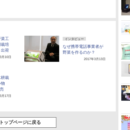
野菜工
インタビュー
用栽培
なぜ携帯電話事業者が
く出荷
野菜を作るのか？
年3月10日
2017年3月13日
水耕栽
い物
発売
年3月17日
トップページに戻る