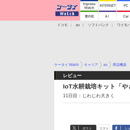
ドコモ
au
ソフトバンク
ワイモ
格安スマホ/SIMフリースマホ
周辺機器/
ケータイ Watch
キャリア
au
周辺機器
レビュー
IoT水耕栽培キット「
11日目：じわじわ大きく
ポスト
リスト
シ