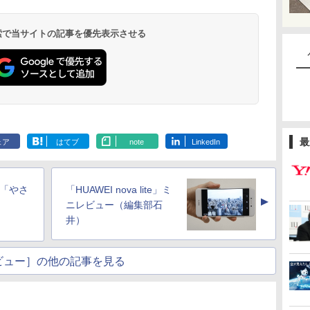
 検索で当サイトの記事を優先表示させる
最
ェア
はてブ
note
LinkedIn
ト「やさ
「HUAWEI nova lite」ミ
▲
ニレビュー（編集部石
井）
ビュー］の他の記事を見る