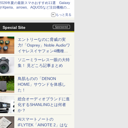
2026年夏の最新スマホおすすめ11選 Galaxy
やXperia、arrows、AQUOSなど注目機種の特
徴は
もっと見る
Special Site
エントリーなのに脅威の実
力!「Osprey」Noble Audioワ
イヤレスイヤフォン4機種を
一気に聴く
ソニーミラーレス一眼の大特
集！ 見どころ記事まとめ
鳥肌ものの「DENON
HOME」サウンドを体感し
た！
総合オーディオブランドに進
化するSHANLINGとは何者
か？
AIスマートノートの
iFLYTEK「AINOTE 2」はな