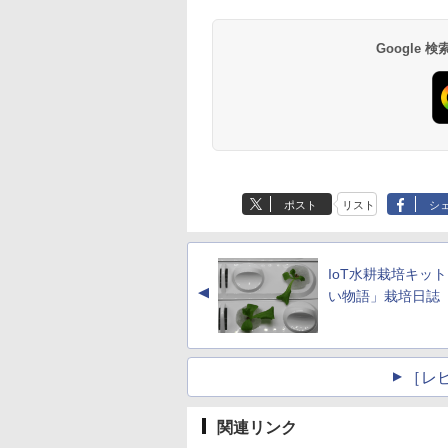
Google
ポスト
リスト
シ
IoT水耕栽培キッ
▲
い物語」栽培日誌
［レ
関連リンク