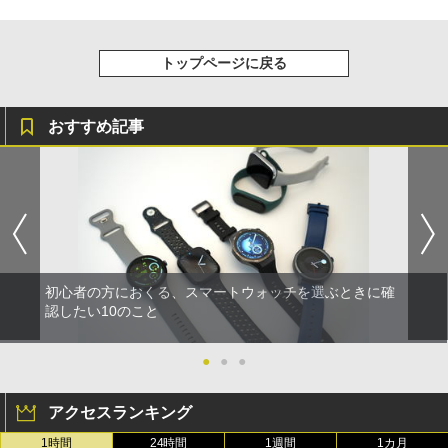
トップページに戻る
おすすめ記事
初心者の方におくる、スマートウォッチを選ぶときに確
認したい10のこと
●
●
●
アクセスランキング
1時間
24時間
1週間
1カ月