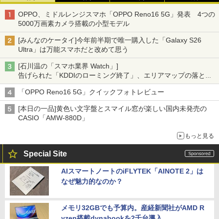
OPPO、ミドルレンジスマホ「OPPO Reno16 5G」発表 4つの
5000万画素カメラ搭載の小型モデル
[みんなのケータイ]今年前半期で唯一購入した「Galaxy S26
Ultra」は万能スマホだと改めて思う
[石川温の「スマホ業界 Watch」]
告げられた「KDDIのローミング終了」、エリアマップの落とし
穴と楽天モバイルの課題
「OPPO Reno16 5G」クイックフォトレビュー
[本日の一品]黄色い文字盤とスマイル窓が楽しい国内未発売の
CASIO「AMW-880D」
もっと見る
Special Site
AIスマートノートのiFLYTEK「AINOTE 2」は
なぜ魅力的なのか？
メモリ32GBでも予算内。産経新聞社がAMD R
yzen搭載dynabookを2千台導入