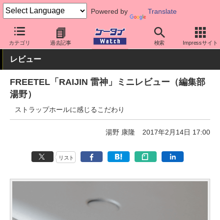
Powered by
Translate
ケータイ Watch
格安スマホ/格安SIM
格安スマホ/SIMフリースマ
カテゴリ
過去記事
検索
Impressサイト
レビュー
FREETEL「RAIJIN 雷神」ミニレビュー（編集部
湯野）
ストラップホールに感じるこだわり
湯野 康隆
2017年2月14日 17:00
リスト