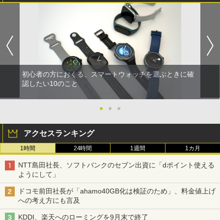
初心者の方におくる、スマートウォッチを選ぶときに確
認したい10のこと
●
●
●
アクセスランキング
1時間
24時間
1週間
1カ月
NTT島田社長、ソフトバンクのセブン出資に「dポイント使える
ようにして」
ドコモ前田社長が「ahamo40GB化は検証のため」、料金値上げ
への考え方にも言及
KDDI、楽天へのローミングを9月末で終了