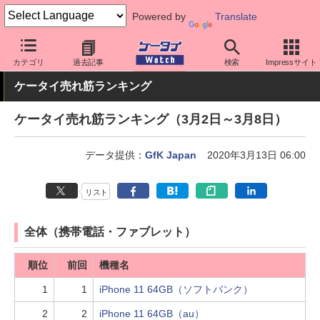
Powered by
Translate
ケータイ Watch
業界動向
調査
カテゴリ
過去記事
検索
Impressサイト
ケータイ売れ筋ランキング
ケータイ売れ筋ランキング（3月2日～3月8日）
データ提供：
GfK Japan
2020年3月13日 06:00
リスト
全体（携帯電話・ファブレット）
順位
前回
機種名
1
1
iPhone 11 64GB（ソフトバンク）
2
2
iPhone 11 64GB（au）