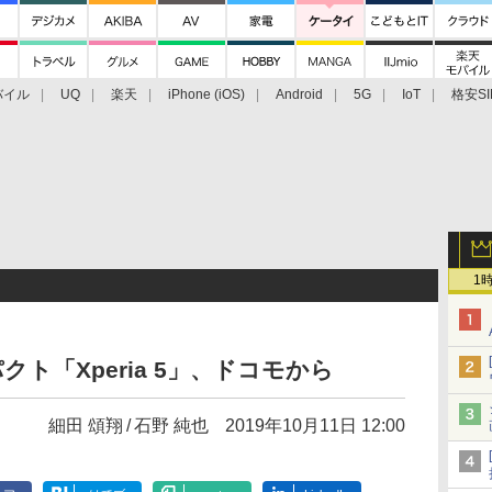
バイル
UQ
楽天
iPhone (iOS)
Android
5G
IoT
格安SI
アクセサリー
業界動向
法人向け
最新技術/その他
1
ト「Xperia 5」、ドコモから
細田 頌翔
石野 純也
2019年10月11日 12:00