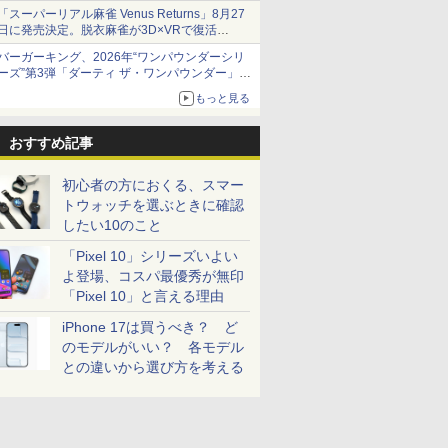
「スーパーリアル麻雀 Venus Returns」8月27
日に発売決定。脱衣麻雀が3D×VRで復活
発売から2週間は20%オフになるセールが実施
バーガーキング、2026年“ワンパウンダーシリ
ーズ”第3弾「ダーティ ザ・ワンパウンダー」を
8月7日発売
もっと見る
「特製ガーリックマヨソース」を使用した超大
型チーズバーガー
おすすめ記事
初心者の方におくる、スマー
トウォッチを選ぶときに確認
したい10のこと
「Pixel 10」シリーズいよい
よ登場、コスパ最優秀が無印
「Pixel 10」と言える理由
iPhone 17は買うべき？ ど
のモデルがいい？ 各モデル
との違いから選び方を考える