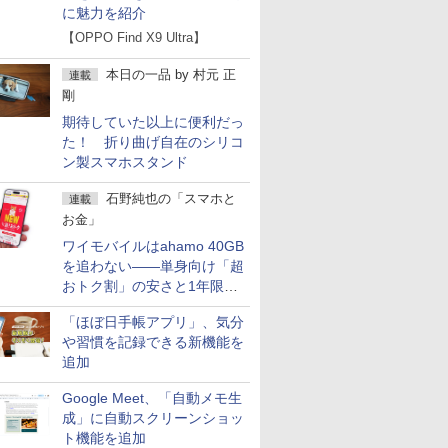
に魅力を紹介
【OPPO Find X9 Ultra】
本日の一品
by
村元 正
連載
剛
期待していた以上に便利だっ
た！ 折り曲げ自在のシリコ
ン製スマホスタンド
石野純也の「スマホと
連載
お金」
ワイモバイルはahamo 40GB
を追わない――単身向け「超
おトク割」の安さと1年限定
の注意点
「ほぼ日手帳アプリ」、気分
や習慣を記録できる新機能を
追加
Google Meet、「自動メモ生
成」に自動スクリーンショッ
ト機能を追加