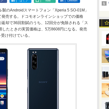
ェア
はてブ
note
LinkedIn
ndroidスマートフォン「Xperia 5 SO-01M」
として発売する。ドコモオンラインショップでの価格
末の返却で36回割賦のうち、12回分が免除される「ス
したときの実質価格は、5万8608円になる。発売
を受け付けている。