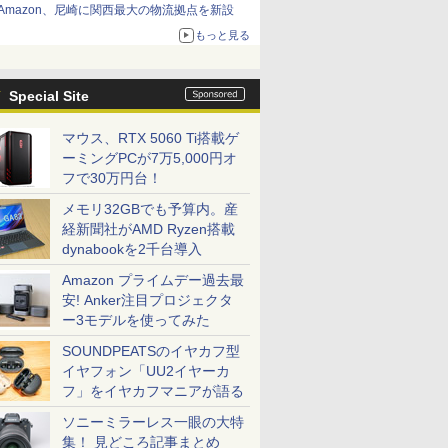
Amazon、尼崎に関西最大の物流拠点を新設
もっと見る
Special Site
マウス、RTX 5060 Ti搭載ゲ
ーミングPCが7万5,000円オ
フで30万円台！
メモリ32GBでも予算内。産
経新聞社がAMD Ryzen搭載
dynabookを2千台導入
Amazon プライムデー過去最
安! Anker注目プロジェクタ
ー3モデルを使ってみた
SOUNDPEATSのイヤカフ型
イヤフォン「UU2イヤーカ
フ」をイヤカフマニアが語る
ソニーミラーレス一眼の大特
集！ 見どころ記事まとめ