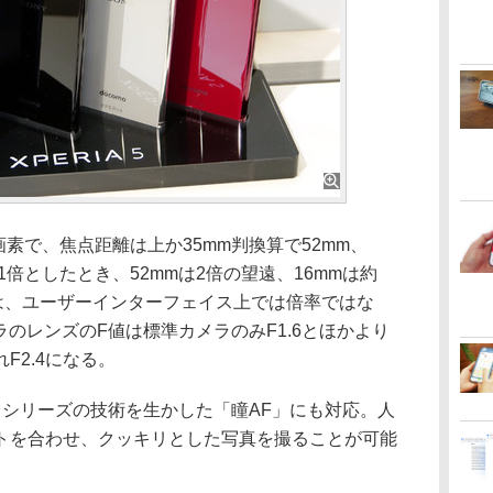
画素で、焦点距離は上か35mm判換算で52mm、
の1倍としたとき、52mmは2倍の望遠、16mmは約
広角は、ユーザーインターフェイス上では倍率ではな
のレンズのF値は標準カメラのみF1.6とほかより
F2.4になる。
シリーズの技術を生かした「瞳AF」にも対応。人
トを合わせ、クッキリとした写真を撮ることが可能