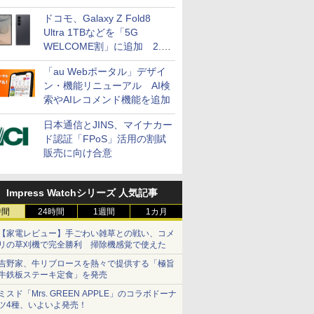
ドコモ、Galaxy Z Fold8
Ultra 1TBなどを「5G
WELCOME割」に追加 2.2
万円引き
「au Webポータル」デザイ
ン・機能リニューアル AI検
索やAIレコメンド機能を追加
日本通信とJINS、マイナカー
ド認証「FPoS」活用の割賦
販売に向け合意
Impress Watchシリーズ 人気記事
時間
24時間
1週間
1カ月
【家電レビュー】手ごわい雑草との戦い、コメ
リの草刈機で完全勝利 掃除機感覚で使えた
吉野家、牛リブロースを熱々で提供する「極旨
牛鉄板ステーキ定食」を発売
ミスド「Mrs. GREEN APPLE」のコラボドーナ
ツ4種、いよいよ発売！