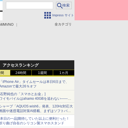
Impress サイト
全カテゴリ
M/MVNO
アクセスランキング
時間
24時間
1週間
1カ月
「iPhone Air」タイムセールは本日6日まで、
Amazonで最大26％オフ
[石野純也の「スマホとお金」]
ワイモバイルはahamo 40GBを追わない――単
身向け「超おトク割」の安さと1年限定の注意
シャープ「AQUOS wish6」発表、120Hz対応大
点
画面や迷惑電話対策AI搭載、まずはソフトバン
クの法人向け
[本日の一品]期待していた以上に便利だった！
折り曲げ自在のシリコン製スマホスタンド