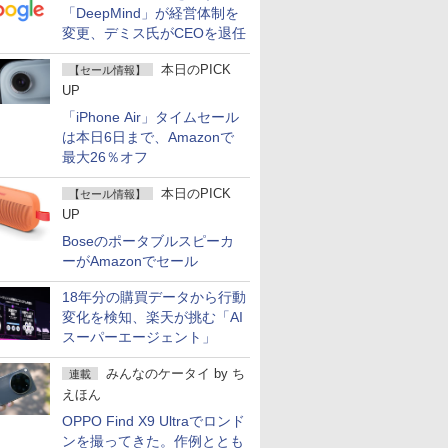
「DeepMind」が経営体制を
変更、デミス氏がCEOを退任
本日のPICK
【セール情報】
UP
「iPhone Air」タイムセール
は本日6日まで、Amazonで
最大26％オフ
本日のPICK
【セール情報】
UP
Boseのポータブルスピーカ
ーがAmazonでセール
18年分の購買データから行動
変化を検知、楽天が挑む「AI
スーパーエージェント」
みんなのケータイ
by
ち
連載
えほん
OPPO Find X9 Ultraでロンド
ンを撮ってきた。作例ととも