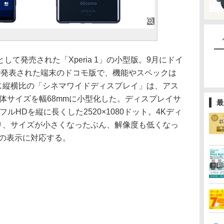
ルとして発売された「Xperia 1」の小型版。9月にドイ
で発表された端末のドコモ版で、機能やスペックは
ぼ同じ縦横比の「シネマワイドディスプレイ」は、アス
、本体サイズを幅68mmに小型化した。ディスプレイサ
最
ルHDを縦に長くした2520×1080ドット。4Kディ
1より、サイズが小さくなったぶん、解像度も低くなっ
Rの表示に対応する。