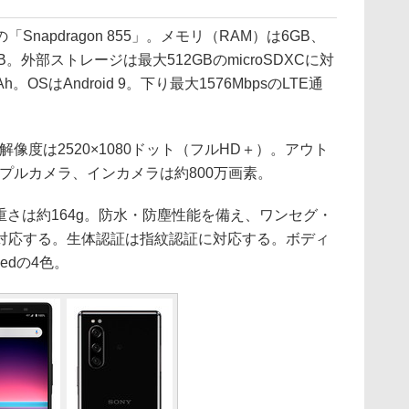
apdragon 855」。メモリ（RAM）は6GB、
。外部ストレージは最大512GBのmicroSDXCに対
OSはAndroid 9。下り最大1576MbpsのLTE通
像度は2520×1080ドット（フルHD＋）。アウト
リプルカメラ、インカメラは約800万画素。
m、重さは約164g。防水・防塵性能を備え、ワンセグ・
対応する。生体認証は指紋認証に対応する。ボディ
Redの4色。