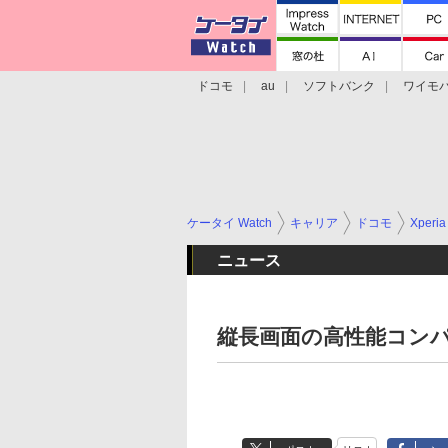
ドコモ
au
ソフトバンク
ワイモ
格安スマホ/SIMフリースマホ
周辺機器/
ケータイ Watch
キャリア
ドコモ
Xperia
ニュース
縦長画面の高性能コンパク