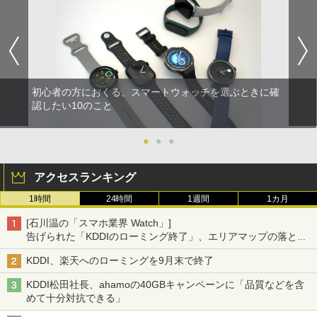
初心者の方におくる、スマートウォッチを選ぶときに確
認したい10のこと
●
●
●
アクセスランキング
1時間
24時間
1週間
1カ月
[石川温の「スマホ業界 Watch」]
告げられた「KDDIのローミング終了」、エリアマップの落とし
穴と楽天モバイルの課題
KDDI、楽天へのローミングを9月末で終了
KDDI松田社長、ahamoの40GBキャンペーンに「品質などを含
めて十分対抗できる」