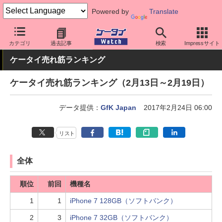
Powered by
Translate
ケータイ Watch
業界動向
調査
カテゴリ
過去記事
検索
Impressサイト
ケータイ売れ筋ランキング
ケータイ売れ筋ランキング（2月13日～2月19日）
データ提供：
GfK Japan
2017年2月24日 06:00
リスト
全体
順位
前回
機種名
1
1
iPhone 7 128GB（ソフトバンク）
2
3
iPhone 7 32GB（ソフトバンク）