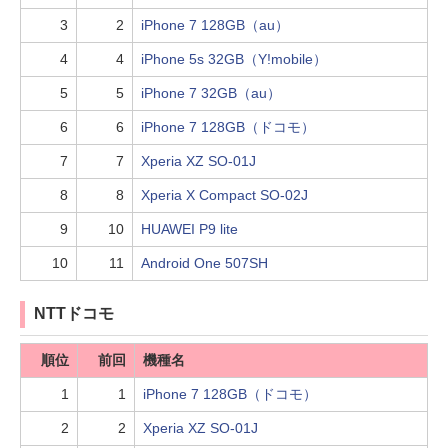
3
2
iPhone 7 128GB（au）
4
4
iPhone 5s 32GB（Y!mobile）
5
5
iPhone 7 32GB（au）
6
6
iPhone 7 128GB（ドコモ）
7
7
Xperia XZ SO-01J
8
8
Xperia X Compact SO-02J
9
10
HUAWEI P9 lite
10
11
Android One 507SH
NTTドコモ
順位
前回
機種名
1
1
iPhone 7 128GB（ドコモ）
2
2
Xperia XZ SO-01J