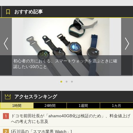
おすすめ記事
初心者の方におくる、スマートウォッチを選ぶときに確
認したい10のこと
●
●
●
アクセスランキング
1時間
24時間
1週間
1カ月
ドコモ前田社長が「ahamo40GB化は検証のため」、料金値上げ
への考え方にも言及
[石川温の「スマホ業界 Watch」]