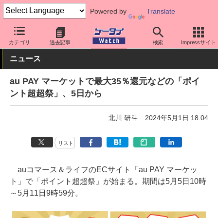
Powered by
Translate
ケータイ Watch
キャリア
au
アプリ・サービス
カテゴリ
過去記事
検索
Impressサイト
ニュース
au PAY マーケットで最大35％還元などの「ポイ
ント超超祭」、5日から
北川 研斗
2024年5月1日 18:04
リスト
auコマース＆ライフのECサイト「au PAY マーケッ
ト」で「ポイント超超祭」が始まる。期間は5月5日10時
～5月11日9時59分。