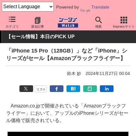
Powered by
Translate
ケータイ Watch
OS
iPhone (iOS)
iPhone本体
カテゴリ
過去記事
検索
Impressサイト
【セール情報】本日のPICK UP
「iPhone 15 Pro（128GB）」など「iPhone」シ
リーズがセール【Amazonブラックフライデー】
鈴木 妙
2024年11月27日 00:04
リスト
Amazon.co.jpで開催されている「Amazonブラックフ
ライデー」において、アップルのiPhoneシリーズがセー
ル価格で販売されている。