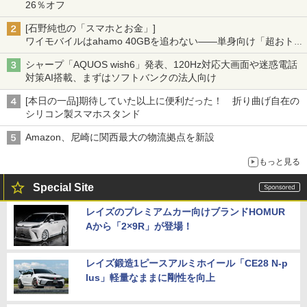
26％オフ
[石野純也の「スマホとお金」]
ワイモバイルはahamo 40GBを追わない――単身向け「超おトク
割」の安さと1年限定の注意点
シャープ「AQUOS wish6」発表、120Hz対応大画面や迷惑電話
対策AI搭載、まずはソフトバンクの法人向け
[本日の一品]期待していた以上に便利だった！ 折り曲げ自在の
シリコン製スマホスタンド
Amazon、尼崎に関西最大の物流拠点を新設
もっと見る
Special Site
レイズのプレミアムカー向けブランドHOMUR
Aから「2×9R」が登場！
レイズ鍛造1ピースアルミホイール「CE28 N-p
lus」軽量なままに剛性を向上