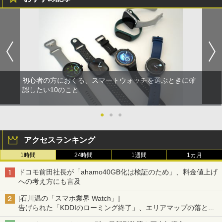
初心者の方におくる、スマートウォッチを選ぶときに確
認したい10のこと
●
●
●
アクセスランキング
1時間
24時間
1週間
1カ月
ドコモ前田社長が「ahamo40GB化は検証のため」、料金値上げ
への考え方にも言及
[石川温の「スマホ業界 Watch」]
告げられた「KDDIのローミング終了」、エリアマップの落とし
穴と楽天モバイルの課題