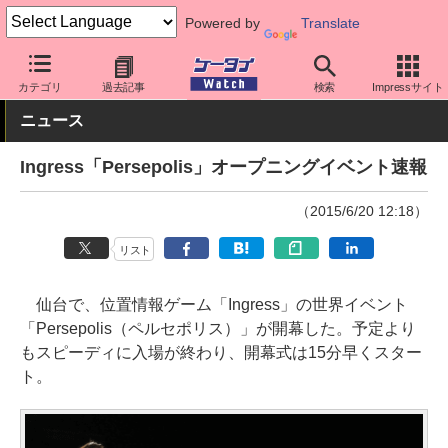
Powered by
Translate
ケータイ Watch
OS
iPhone (iOS)
アプリ・サービス
カテゴリ
過去記事
検索
Impressサイト
ニュース
Ingress「Persepolis」オープニングイベント速報
（2015/6/20 12:18）
リスト
仙台で、位置情報ゲーム「Ingress」の世界イベント
「Persepolis（ペルセポリス）」が開幕した。予定より
もスピーディに入場が終わり、開幕式は15分早くスター
ト。