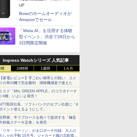
UP
Boseのホームオーディオが
Amazonでセール
「Meta AI」を活用する体験
型イベント、渋谷で28日から
3日間限定開催
Impress Watchシリーズ 人気記事
時間
24時間
1週間
1カ月
【家電レビュー】手ごわい雑草との戦い、コメ
リの草刈機で完全勝利 掃除機感覚で使えた
ミスド「Mrs. GREEN APPLE」のコラボドーナ
ツ4種、いよいよ発売！
NTT島田社長、ソフトバンクのセブン出資に「d
ポイント使えるようにして」
吉野家、牛リブロースを熱々で提供する「極旨
牛鉄板ステーキ定食」を発売
「リサ・ラーソン」がま口ポーチ付録、大人の
おしゃれ手帖 10月号。ジャカード織の北欧猫デ