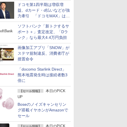
ドコモ第1四半期は増収増
益、dカード・d払いなどが強
力牽引 「ドコモMAX」は
400万契約突破
ソフトバンク「新トクするサ
ポート＋」査定改定、「Dラ
ンク」なら最大4.4万円負担
画像加工アプリ「SNOW」が
ステマ規制違反、消費者庁が
措置命令
「docomo Starlink Direct」
熊本地震発生時は接続者数3
倍に
本日のPICK
【セール情報】
UP
Boseのノイズキャンセリン
グ搭載イヤホンがAmazonで
セール
本日のPICK
【セール情報】