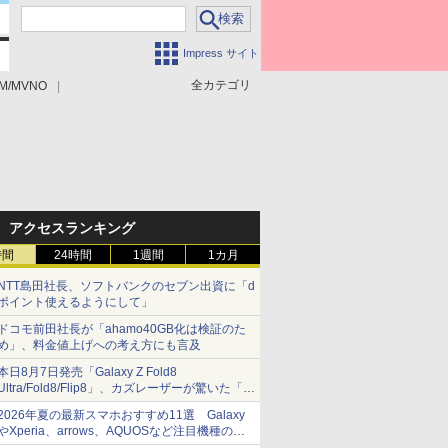
Impress サイト
全カテゴリ
M/MVNO
アクセスランキング
時間
24時間
1週間
1カ月
NTT島田社長、ソフトバンクのセブン出資に「d
ポイント使えるようにして」
ドコモ前田社長が「ahamo40GB化は検証のた
め」、料金値上げへの考え方にも言及
本日8月7日発売「Galaxy Z Fold8
Ultra/Fold8/Flip8」、カズレーザーが驚いた「そ
ば屋のメニュー並みの薄さ」
2026年夏の最新スマホおすすめ11選 Galaxy
やXperia、arrows、AQUOSなど注目機種の特
徴は