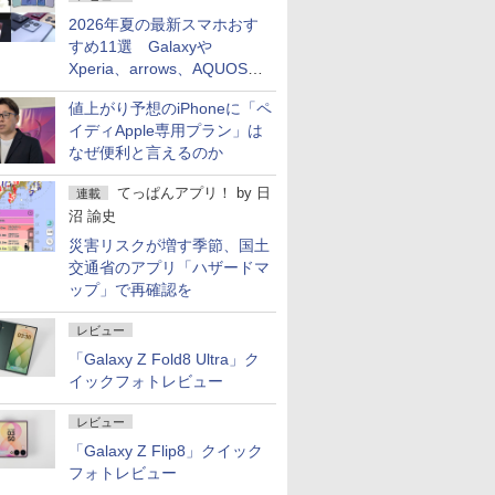
2026年夏の最新スマホおす
すめ11選 Galaxyや
Xperia、arrows、AQUOSな
ど注目機種の特徴は
値上がり予想のiPhoneに「ペ
イディApple専用プラン」は
なぜ便利と言えるのか
てっぱんアプリ！
by
日
連載
沼 諭史
災害リスクが増す季節、国土
交通省のアプリ「ハザードマ
ップ」で再確認を
レビュー
「Galaxy Z Fold8 Ultra」ク
イックフォトレビュー
レビュー
「Galaxy Z Flip8」クイック
フォトレビュー