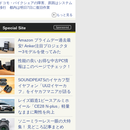
ドコモ・バイクシェアの障害、原因はシステム
移行 都内は明日7日に復旧作業
もっと見る
Special Site
Amazon プライムデー過去最
安! Anker注目プロジェクタ
ー3モデルを使ってみた
性能の良いお得な中古PC情
報はこのページでチェック！
SOUNDPEATSのイヤカフ型
イヤフォン「UU2イヤーカ
フ」をイヤカフマニアが語る
レイズ鍛造1ピースアルミホ
イール「CE28 N-plus」軽量
なままに剛性を向上
ソニーミラーレス一眼の大特
集！ 見どころ記事まとめ