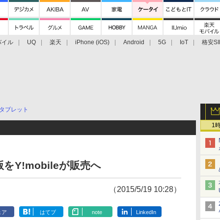
バイル
UQ
楽天
iPhone (iOS)
Android
5G
IoT
格安SI
アクセサリー
業界動向
法人向け
最新技術/その他
タブレット
1
E版をY!mobileが販売へ
（2015/5/19 10:28）
ェア
はてブ
note
LinkedIn