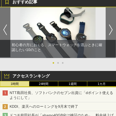
おすすめ記事
初心者の方におくる、スマートウォッチを選ぶときに確
認したい10のこと
●
●
●
アクセスランキング
1時間
24時間
1週間
1カ月
NTT島田社長、ソフトバンクのセブン出資に「dポイント使える
ようにして」
KDDI、楽天へのローミングを9月末で終了
ドコモ前田社長が「ahamo40GB化は検証のため」、料金値上げ