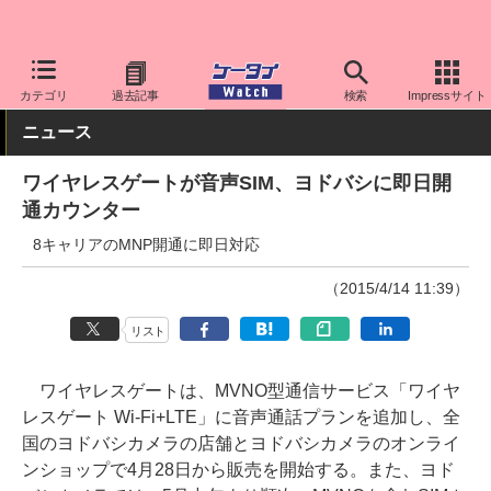
ケータイ Watch
格安スマホ/格安SIM
格安SIM/MVNO
アプリ・
カテゴリ
過去記事
検索
Impressサイト
ニュース
ワイヤレスゲートが音声SIM、ヨドバシに即日開
通カウンター
8キャリアのMNP開通に即日対応
（2015/4/14 11:39）
リスト
ワイヤレスゲートは、MVNO型通信サービス「ワイヤ
レスゲート Wi-Fi+LTE」に音声通話プランを追加し、全
国のヨドバシカメラの店舗とヨドバシカメラのオンライ
ンショップで4月28日から販売を開始する。また、ヨド