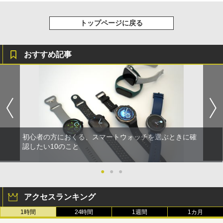
トップページに戻る
おすすめ記事
初心者の方におくる、スマートウォッチを選ぶときに確
認したい10のこと
●
●
●
アクセスランキング
1時間
24時間
1週間
1カ月