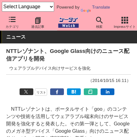
Powered by
Translate
ケータイ Watch
最新技術/その他
その他
カテゴリ
過去記事
検索
Impressサイト
ニュース
NTTレゾナント、Google Glass向けのニュース配
信アプリを開発
ウェアラブルデバイス向けサービスを強化
（2014/10/15 16:11）
リスト
NTTレゾナントは、ポータルサイト「goo」のコンテ
ンツや技術を活用してウェアラブル端末向けのサービス
開発を強化すると発表した。その第一弾として、Google
のメガネ型デバイス「Google Glass」向けのニュース配