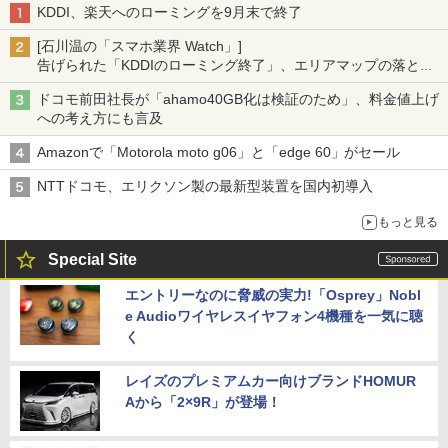
KDDI、楽天へのローミングを9月末で終了
[石川温の「スマホ業界 Watch」]
告げられた「KDDIのローミング終了」、エリアマップの落とし
穴と楽天モバイルの課題
ドコモ前田社長が「ahamo40GB化は検証のため」、料金値上げ
への考え方にも言及
Amazonで「Motorola moto g06」と「edge 60」がセール
NTTドコモ、エリクソン製の最新型装置を国内初導入
もっと見る
Special Site
エントリーなのに脅威の実力!「Osprey」Nobl
e Audioワイヤレスイヤフォン4機種を一気に聴
く
レイズのプレミアムカー向けブランドHOMUR
Aから「2×9R」が登場！