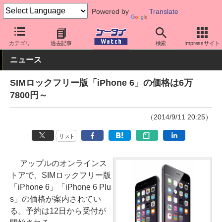
Powered by
Translate
ケータイ Watch
OS
iPhone (iOS)
iPhone本体
カテゴリ
過去記事
検索
Impressサイト
ニュース
SIMロックフリー版「iPhone 6」の価格は6万
7800円～
（2014/9/11 20:25）
リスト
アップルのオンラインス
トアで、SIMロックフリー版
「iPhone 6」「iPhone 6 Plu
s」の価格が案内されてい
る。予約は12日から受付が