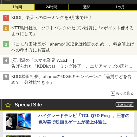
1時間
24時間
1週間
1カ月
KDDI、楽天へのローミングを9月末で終了
NTT島田社長、ソフトバンクのセブン出資に「dポイント使える
ようにして」
ドコモ前田社長が「ahamo40GB化は検証のため」、料金値上げ
への考え方にも言及
[石川温の「スマホ業界 Watch」]
告げられた「KDDIのローミング終了」、エリアマップの落とし
穴と楽天モバイルの課題
KDDI松田社長、ahamoの40GBキャンペーンに「品質などを含
めて十分対抗できる」
もっと見る
Special Site
ハイグレードテレビ「TCL Q7D Pro」。圧巻の
色彩美で映画＆ゲームが極上体験に