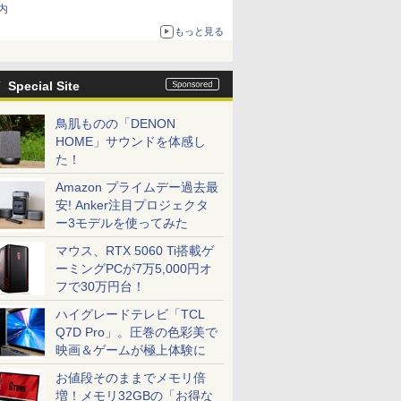
内
もっと見る
Special Site
鳥肌ものの「DENON
HOME」サウンドを体感し
た！
Amazon プライムデー過去最
安! Anker注目プロジェクタ
ー3モデルを使ってみた
マウス、RTX 5060 Ti搭載ゲ
ーミングPCが7万5,000円オ
フで30万円台！
ハイグレードテレビ「TCL
Q7D Pro」。圧巻の色彩美で
映画＆ゲームが極上体験に
お値段そのままでメモリ倍
増！メモリ32GBの「お得な