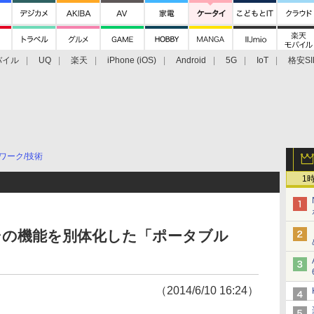
バイル
UQ
楽天
iPhone (iOS)
Android
5G
IoT
格安SI
アクセサリー
業界動向
法人向け
最新技術/その他
ワーク/技術
1
その機能を別体化した「ポータブル
（2014/6/10 16:24）