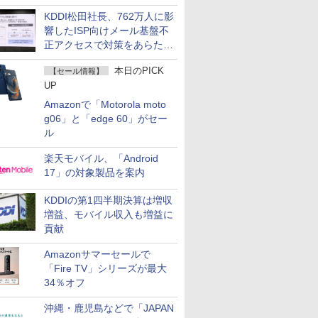
KDDI松田社長、762万人に影
響したISP向けメール基盤不
正アクセスで対策をあらため
て説明
本日のPICK
【セール情報】
UP
Amazonで「Motorola moto
g06」と「edge 60」がセー
ル
楽天モバイル、「Android
17」の対象製品を案内
KDDIの第1四半期決算は増収
増益、モバイル収入も増益に
貢献
Amazonサマーセールで
「Fire TV」シリーズが最大
34％オフ
沖縄・鹿児島などで「JAPAN