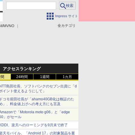
Impress サイト
全カテゴリ
M/MVNO
アクセスランキング
時間
24時間
1週間
1カ月
NTT島田社長、ソフトバンクのセブン出資に「d
ポイント使えるようにして」
ドコモ前田社長が「ahamo40GB化は検証のた
め」、料金値上げへの考え方にも言及
Amazonで「Motorola moto g06」と「edge
60」がセール
KDDI、楽天へのローミングを9月末で終了
楽天モバイル、「Android 17」の対象製品を案