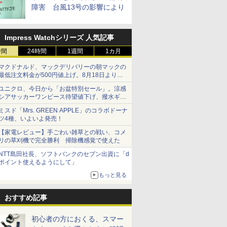
障害 台風13号の影響により
Impress Watchシリーズ 人気記事
時間
24時間
1週間
1カ月
マクドナルド、マックデリバリーの朝マックの
最低注文料金が500円値上げ。8月18日より
1,500円から受付
ユニクロ、今日から「お盆特別セール」。涼感
シアサッカーワンピース待望値下げ、撥水ギア
ショーツは1990円に
ミスド「Mrs. GREEN APPLE」のコラボドーナ
ツ4種、いよいよ発売！
【家電レビュー】手ごわい雑草との戦い、コメ
リの草刈機で完全勝利 掃除機感覚で使えた
NTT島田社長、ソフトバンクのセブン出資に「d
ポイント使えるようにして」
もっと見る
おすすめ記事
初心者の方におくる、スマー