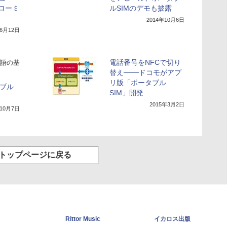
Eローミ
ルSIMのデモも披露
2014年10月6日
年6月12日
電話番号をNFCで切り
語の基
替え───ドコモがアプ
リ版「ポータブル
タブル
SIM」開発
2015年3月2日
年10月7日
トップページに戻る
Rittor Music
イカロス出版