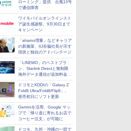
ローミング」提供 台風13号
で通信障害
ワイモバイルオンラインスト
ア誕生感謝祭、9月30日まで
キャンペーン
「ahamo増量」などキャリア
の新施策、IIJ谷脇社長が示す
現状と独自のアドバンテージ
「LINEMO」のベストプラ
ン、Starlink Directと無制限
海外データ通信が追加料金な
しに
ドコモとKDDIの「Galaxy Z
Fold8 Ultra/Fold8/Flip8」、
発売初日にソフト更新
Geminiを活用、Google マッ
プで「帰り道に寄れるお店で
コーヒー注文」が可能に
ドコモ、九州・沖縄の一部で