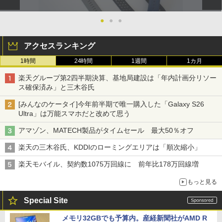
●
●
●
アクセスランキング
1時間
24時間
1週間
1カ月
楽天グループ第2四半期決算、基地局建設は「年内計画分リソー
ス確保済み」と三木谷氏
[みんなのケータイ]今年前半期で唯一購入した「Galaxy S26
Ultra」は万能スマホだと改めて思う
アマゾン、MATECH製品がタイムセール 最大50％オフ
楽天の三木谷氏、KDDIのローミングエリアは「順次縮小」
楽天モバイル、契約数1075万回線に 前年比178万回線増
もっと見る
Special Site
メモリ32GBでも予算内。産経新聞社がAMD R