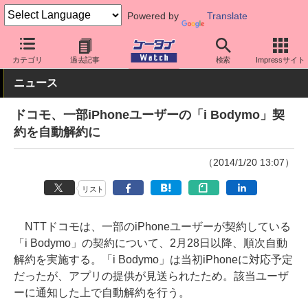
Powered by
Translate
ケータイ Watch
キャリア
ドコモ
アプリ・サービス
カテゴリ
過去記事
検索
Impressサイト
ニュース
ドコモ、一部iPhoneユーザーの「i Bodymo」契
約を自動解約に
（2014/1/20 13:07）
リスト
NTTドコモは、一部のiPhoneユーザーが契約している
「i Bodymo」の契約について、2月28日以降、順次自動
解約を実施する。「i Bodymo」は当初iPhoneに対応予定
だったが、アプリの提供が見送られたため。該当ユーザ
ーに通知した上で自動解約を行う。