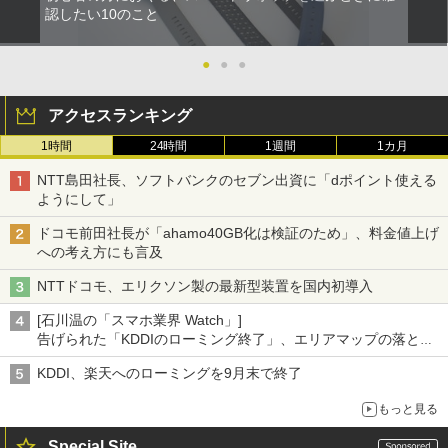
認したい10のこと
●
●
●
アクセスランキング
1時間
24時間
1週間
1カ月
NTT島田社長、ソフトバンクのセブン出資に「dポイント使える
ようにして」
ドコモ前田社長が「ahamo40GB化は検証のため」、料金値上げ
への考え方にも言及
NTTドコモ、エリクソン製の最新型装置を国内初導入
[石川温の「スマホ業界 Watch」]
告げられた「KDDIのローミング終了」、エリアマップの落とし
穴と楽天モバイルの課題
KDDI、楽天へのローミングを9月末で終了
もっと見る
Special Site