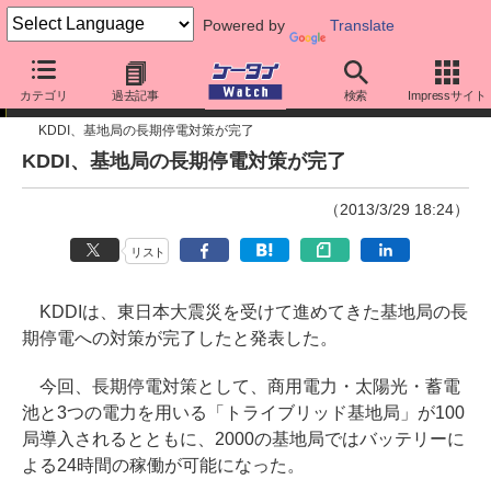
Powered by
Translate
ニュース
カテゴリ
過去記事
検索
Impressサイト
KDDI、基地局の長期停電対策が完了
KDDI、基地局の長期停電対策が完了
（2013/3/29 18:24）
リスト
KDDIは、東日本大震災を受けて進めてきた基地局の長
期停電への対策が完了したと発表した。
今回、長期停電対策として、商用電力・太陽光・蓄電
池と3つの電力を用いる「トライブリッド基地局」が100
局導入されるとともに、2000の基地局ではバッテリーに
よる24時間の稼働が可能になった。