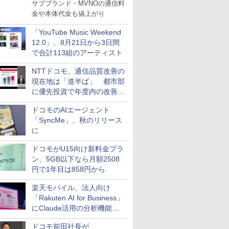
サブブランド・MVNOの通信料
金や本体代金も値上がり
「YouTube Music Weekend
12.0」、8月21日から3日間
で合計113組のアーティスト
NTTドコモ、通信品質改善の
現在地は「道半ば」 都市部
に優先投資で年度内の改善目
指す
ドコモのAIエージェント
「SyncMe」、秋のリリース
に
ドコモがU15向け新料金プラ
ン、5GB以下なら月額2508
円で1年目は858円から
楽天モバイル、法人向け
「Rakuten AI for Business」
にClaude活用の分析機能な
どを追加
ドコモ前田社長が