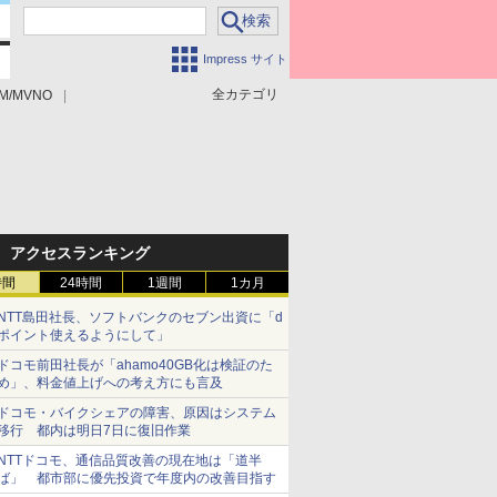
Impress サイト
全カテゴリ
M/MVNO
アクセスランキング
時間
24時間
1週間
1カ月
NTT島田社長、ソフトバンクのセブン出資に「d
ポイント使えるようにして」
ドコモ前田社長が「ahamo40GB化は検証のた
め」、料金値上げへの考え方にも言及
ドコモ・バイクシェアの障害、原因はシステム
移行 都内は明日7日に復旧作業
NTTドコモ、通信品質改善の現在地は「道半
ば」 都市部に優先投資で年度内の改善目指す