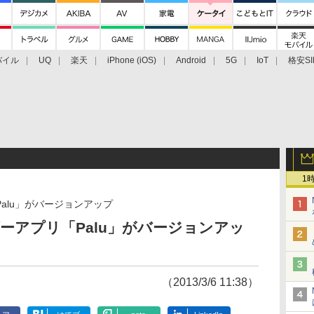
バイル
UQ
楽天
iPhone (iOS)
Android
5G
IoT
格安SI
アクセサリー
業界動向
法人向け
最新技術/その他
1
alu」がバージョンアップ
ダーアプリ「Palu」がバージョンアッ
（2013/3/6 11:38）