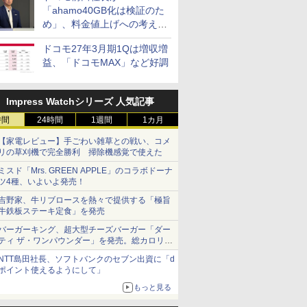
「ahamo40GB化は検証のた
め」、料金値上げへの考え方
にも言及
ドコモ27年3月期1Qは増収増
益、「ドコモMAX」など好調
Impress Watchシリーズ 人気記事
時間
24時間
1週間
1カ月
【家電レビュー】手ごわい雑草との戦い、コメ
リの草刈機で完全勝利 掃除機感覚で使えた
ミスド「Mrs. GREEN APPLE」のコラボドーナ
ツ4種、いよいよ発売！
吉野家、牛リブロースを熱々で提供する「極旨
牛鉄板ステーキ定食」を発売
バーガーキング、超大型チーズバーガー「ダー
ティ ザ・ワンパウンダー」を発売。総カロリー
約1656kcal、総重量約527g！
NTT島田社長、ソフトバンクのセブン出資に「d
ポイント使えるようにして」
もっと見る