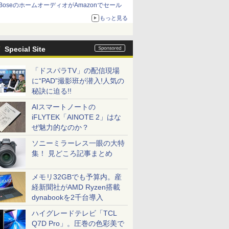
BoseのホームオーディオがAmazonでセール
もっと見る
Special Site
「ドスパラTV」の配信現場
に“PAD”撮影班が潜入!人気の
秘訣に迫る!!
AIスマートノートの
iFLYTEK「AINOTE 2」はな
ぜ魅力的なのか？
ソニーミラーレス一眼の大特
集！ 見どころ記事まとめ
メモリ32GBでも予算内。産
経新聞社がAMD Ryzen搭載
dynabookを2千台導入
ハイグレードテレビ「TCL
Q7D Pro」。圧巻の色彩美で