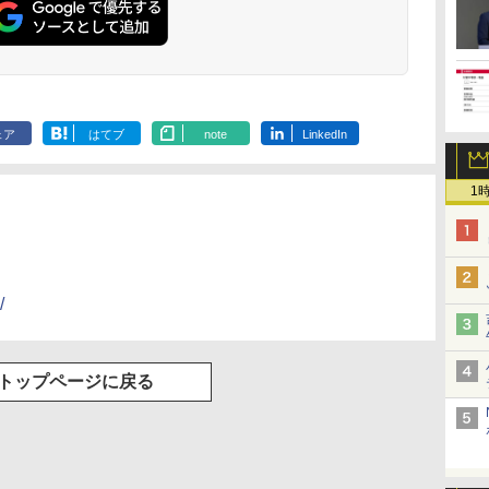
ェア
はてブ
note
LinkedIn
1
/
トップページに戻る