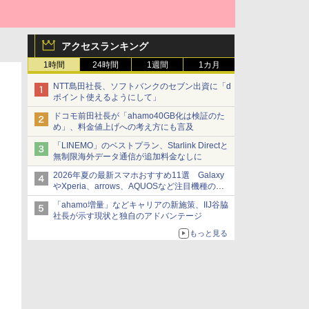
アクセスランキング
1時間
24時間
1週間
1カ月
NTT島田社長、ソフトバンクのセブン出資に「d
ポイント使えるようにして」
ドコモ前田社長が「ahamo40GB化は検証のた
め」、料金値上げへの考え方にも言及
「LINEMO」のベストプラン、Starlink Directと
無制限海外データ通信が追加料金なしに
2026年夏の最新スマホおすすめ11選 Galaxy
やXperia、arrows、AQUOSなど注目機種の特
徴は
「ahamo増量」などキャリアの新施策、IIJ谷脇
社長が示す現状と独自のアドバンテージ
もっと見る