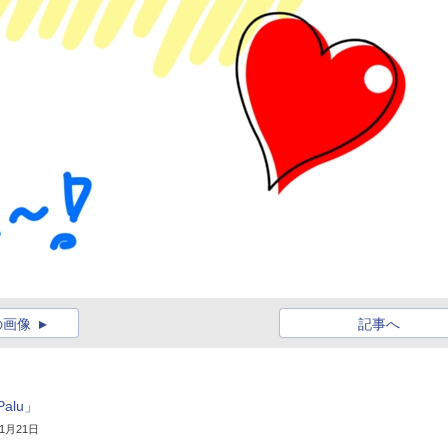
の画像
記事へ
lu」
11月21日