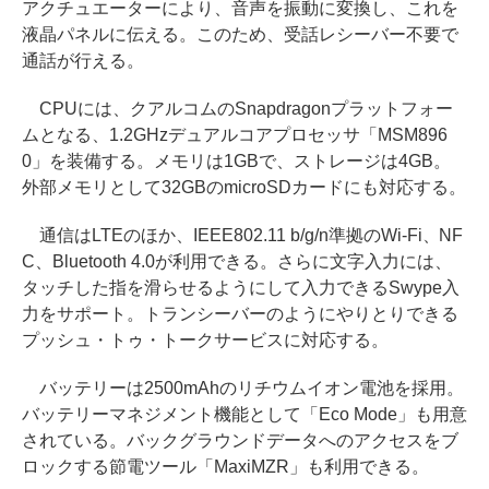
アクチュエーターにより、音声を振動に変換し、これを
液晶パネルに伝える。このため、受話レシーバー不要で
通話が行える。
CPUには、クアルコムのSnapdragonプラットフォー
ムとなる、1.2GHzデュアルコアプロセッサ「MSM896
0」を装備する。メモリは1GBで、ストレージは4GB。
外部メモリとして32GBのmicroSDカードにも対応する。
通信はLTEのほか、IEEE802.11 b/g/n準拠のWi-Fi、NF
C、Bluetooth 4.0が利用できる。さらに文字入力には、
タッチした指を滑らせるようにして入力できるSwype入
力をサポート。トランシーバーのようにやりとりできる
プッシュ・トゥ・トークサービスに対応する。
バッテリーは2500mAhのリチウムイオン電池を採用。
バッテリーマネジメント機能として「Eco Mode」も用意
されている。バックグラウンドデータへのアクセスをブ
ロックする節電ツール「MaxiMZR」も利用できる。