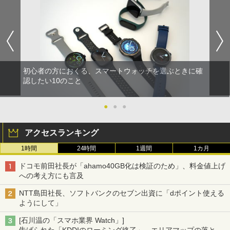
初心者の方におくる、スマートウォッチを選ぶときに確
認したい10のこと
●
●
●
アクセスランキング
1時間
24時間
1週間
1カ月
ドコモ前田社長が「ahamo40GB化は検証のため」、料金値上げ
への考え方にも言及
NTT島田社長、ソフトバンクのセブン出資に「dポイント使える
ようにして」
[石川温の「スマホ業界 Watch」]
告げられた「KDDIのローミング終了」、エリアマップの落とし