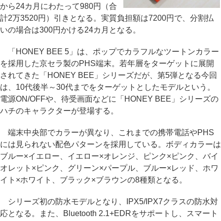
から24カ月にわたって980円（合
計2万3520円）引きとなる。実質負担額は7200円で、分割払
いの場合は300円かける24カ月となる。
「HONEY BEE 5」は、ポップでカラフルなツートンカラー
を採用した京セラ製のPHS端末。若年層をターゲットに展開
されてきた「HONEY BEE」シリーズだが、第5弾となる今回
は、10代後半～30代までをターゲットとしたモデルという。
電源ON/OFFや、待受画面などに「HONEY BEE」シリーズの
ハチのキャラクターが登場する。
端末中央部でカラーが異なり、これまでの携帯電話やPHS
には見られない配色パターンを採用している。ボディカラーは
ブルー×イエロー、イエロー×オレンジ、ピンク×ピンク、バイ
オレット×ピンク、グリーン×パープル、ブルー×レッド、ホワ
イト×ホワイト、ブラック×ブラウンの8種類となる。
シリーズ初の防水モデルとなり、IPX5/IPX7クラスの防水対
応となる。また、Bluetooth 2.1+EDRをサポートし、スマート