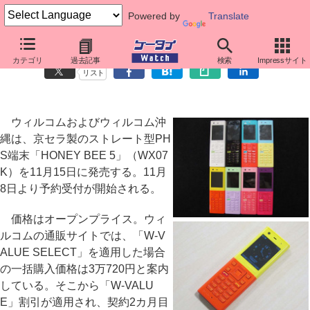
Powered by
Translate
ウィルコム、防水＆Bluetooth対応の「HONEY BEE 5」発売
カテゴリ
過去記事
検索
Impressサイト
リスト
ウィルコムおよびウィルコム沖
縄は、京セラ製のストレート型PH
S端末「HONEY BEE 5」（WX07
K）を11月15日に発売する。11月
8日より予約受付が開始される。
価格はオープンプライス。ウィ
ルコムの通販サイトでは、「W-V
ALUE SELECT」を適用した場合
の一括購入価格は3万720円と案内
している。そこから「W-VALU
E」割引が適用され、契約2カ月目