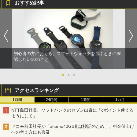
おすすめ記事
初心者の方におくる、スマートウォッチを選ぶときに確
認したい10のこと
●
●
●
アクセスランキング
1時間
24時間
1週間
1カ月
NTT島田社長、ソフトバンクのセブン出資に「dポイント使える
ようにして」
ドコモ前田社長が「ahamo40GB化は検証のため」、料金値上げ
への考え方にも言及