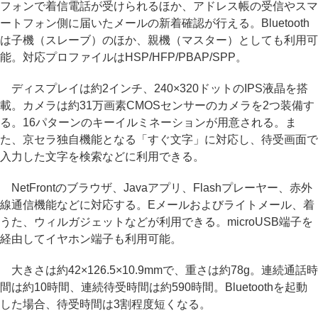
フォンで着信電話が受けられるほか、アドレス帳の受信やスマ
ートフォン側に届いたメールの新着確認が行える。Bluetooth
は子機（スレーブ）のほか、親機（マスター）としても利用可
能。対応プロファイルはHSP/HFP/PBAP/SPP。
ディスプレイは約2インチ、240×320ドットのIPS液晶を搭
載。カメラは約31万画素CMOSセンサーのカメラを2つ装備す
る。16パターンのキーイルミネーションが用意される。ま
た、京セラ独自機能となる「すぐ文字」に対応し、待受画面で
入力した文字を検索などに利用できる。
NetFrontのブラウザ、Javaアプリ、Flashプレーヤー、赤外
線通信機能などに対応する。Eメールおよびライトメール、着
うた、ウィルガジェットなどが利用できる。microUSB端子を
経由してイヤホン端子も利用可能。
大きさは約42×126.5×10.9mmで、重さは約78g。連続通話時
間は約10時間、連続待受時間は約590時間。Bluetoothを起動
した場合、待受時間は3割程度短くなる。