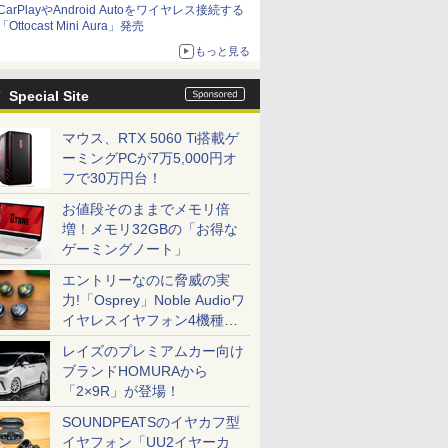
CarPlayやAndroid Autoをワイヤレス接続する
「Ottocast Mini Aura」発売
もっと見る
Special Site
マウス、RTX 5060 Ti搭載ゲ
ーミングPCが7万5,000円オ
フで30万円台！
お値段そのままでメモリ倍
増！メモリ32GBの「お得な
ゲーミングノート」
エントリーなのに脅威の実
力!「Osprey」Noble Audioワ
イヤレスイヤフォン4機種を
一気に聴く
レイズのプレミアムカー向け
ブランドHOMURAから
「2×9R」が登場！
SOUNDPEATSのイヤカフ型
イヤフォン「UU2イヤーカ