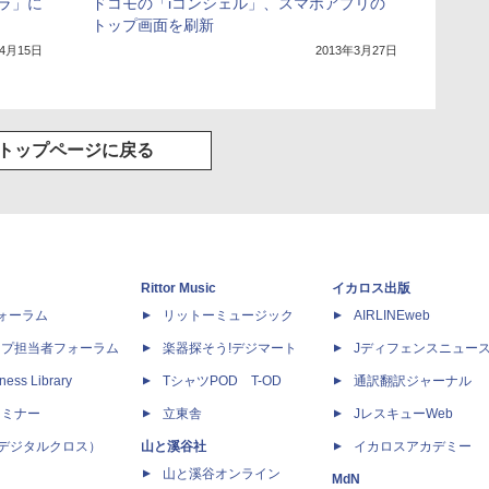
ラ」に
ドコモの「iコンシェル」、スマホアプリの
トップ画面を刷新
年4月15日
2013年3月27日
トップページに戻る
Rittor Music
イカロス出版
dフォーラム
リットーミュージック
AIRLINEweb
ップ担当者フォーラム
楽器探そう!デジマート
Jディフェンスニュー
ness Library
TシャツPOD T-OD
通訳翻訳ジャーナル
セミナー
立東舎
JレスキューWeb
 X（デジタルクロス）
山と溪谷社
イカロスアカデミー
山と溪谷オンライン
MdN