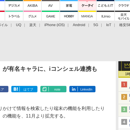
バイル
UQ
楽天
iPhone (iOS)
Android
5G
IoT
格安SI
アクセサリー
業界動向
法人向け
最新技術/その他
」が有名キャラに、iコンシェル連携も
1
ェア
はてブ
note
LinkedIn
りかけて情報を検索したり端末の機能を利用したり
」の機能を、11月より拡充する。