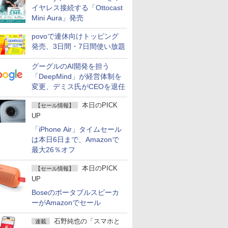
イヤレス接続する「Ottocast
Mini Aura」発売
povoで連休向けトッピング
発売、3日間・7日間使い放題
グーグルのAI開発を担う
「DeepMind」が経営体制を
変更、デミス氏がCEOを退任
本日のPICK
【セール情報】
UP
「iPhone Air」タイムセール
は本日6日まで、Amazonで
最大26％オフ
本日のPICK
【セール情報】
UP
Boseのポータブルスピーカ
ーがAmazonでセール
石野純也の「スマホと
連載