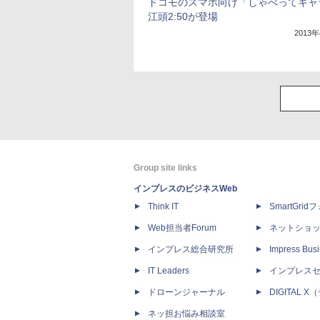
ドコモのスマホ向け「しゃべってキャ
江頭2:50が登場
2013
Group site links
インプレスのビジネスWeb
Think IT
SmartGri
Web担当者Forum
ネットショ
インプレス総合研究所
Impress Busi
IT Leaders
インプレス
ドローンジャーナル
DIGITAL
ネッ担お悩み相談室