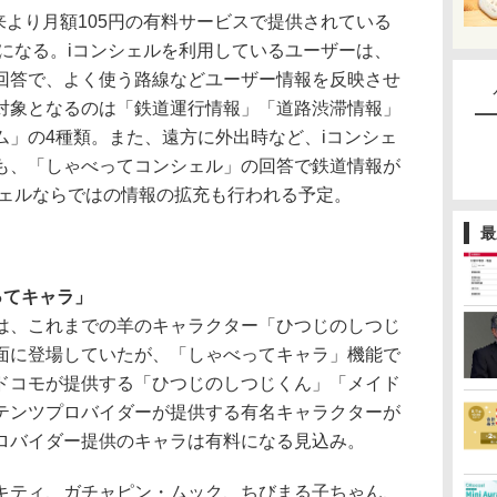
来より月額105円の有料サービスで提供されている
になる。iコンシェルを利用しているユーザーは、
回答で、よく使う路線などユーザー情報を反映させ
対象となるのは「鉄道運行情報」「道路渋滞情報」
ム」の4種類。また、遠方に外出時など、iコンシェ
も、「しゃべってコンシェル」の回答で鉄道情報が
シェルならではの情報の拡充も行われる予定。
最
ってキャラ」
、これまでの羊のキャラクター「ひつじのしつじ
面に登場していたが、「しゃべってキャラ」機能で
ドコモが提供する「ひつじのしつじくん」「メイド
テンツプロバイダーが提供する有名キャラクターが
ロバイダー提供のキャラは有料になる見込み。
ティ、ガチャピン・ムック、ちびまる子ちゃん、