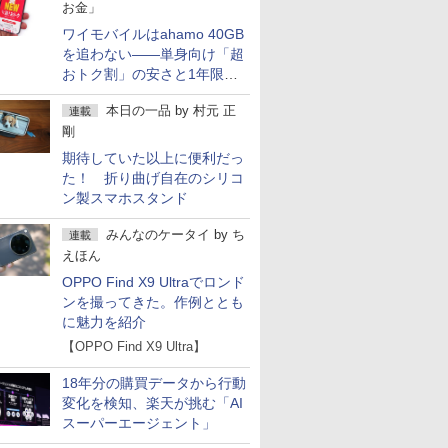
お金」
ワイモバイルはahamo 40GB
を追わない――単身向け「超
おトク割」の安さと1年限定
の注意点
本日の一品
by
村元 正
連載
剛
期待していた以上に便利だっ
た！ 折り曲げ自在のシリコ
ン製スマホスタンド
みんなのケータイ
by
ち
連載
えほん
OPPO Find X9 Ultraでロンド
ンを撮ってきた。作例ととも
に魅力を紹介
【OPPO Find X9 Ultra】
18年分の購買データから行動
変化を検知、楽天が挑む「AI
スーパーエージェント」