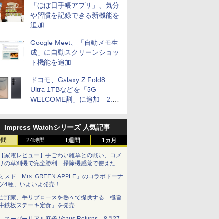
「ほぼ日手帳アプリ」、気分
や習慣を記録できる新機能を
追加
Google Meet、「自動メモ生
成」に自動スクリーンショッ
ト機能を追加
ドコモ、Galaxy Z Fold8
Ultra 1TBなどを「5G
WELCOME割」に追加 2.2
万円引き
Impress Watchシリーズ 人気記事
時間
24時間
1週間
1カ月
【家電レビュー】手ごわい雑草との戦い、コメ
リの草刈機で完全勝利 掃除機感覚で使えた
ミスド「Mrs. GREEN APPLE」のコラボドーナ
ツ4種、いよいよ発売！
吉野家、牛リブロースを熱々で提供する「極旨
牛鉄板ステーキ定食」を発売
「スーパーリアル麻雀 Venus Returns」8月27