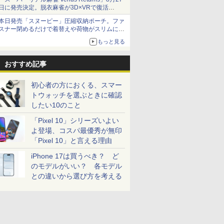
日に発売決定。脱衣麻雀が3D×VRで復活
発売から2週間は20%オフになるセールが実施
本日発売「スヌーピー」圧縮収納ポーチ。ファ
スナー閉めるだけで着替えや荷物がスリムにま
とまる
もっと見る
おすすめ記事
初心者の方におくる、スマー
トウォッチを選ぶときに確認
したい10のこと
「Pixel 10」シリーズいよい
よ登場、コスパ最優秀が無印
「Pixel 10」と言える理由
iPhone 17は買うべき？ ど
のモデルがいい？ 各モデル
との違いから選び方を考える