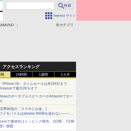
Impress サイト
全カテゴリ
M/MVNO
アクセスランキング
時間
24時間
1週間
1カ月
「iPhone Air」タイムセールは本日6日まで、
Amazonで最大26％オフ
BoseのポータブルスピーカーがAmazonでセー
ル
[石野純也の「スマホとお金」]
ワイモバイルはahamo 40GBを追わない――単
身向け「超おトク割」の安さと1年限定の注意
povoで連休向けトッピング発売、3日間・7日間
点
使い放題