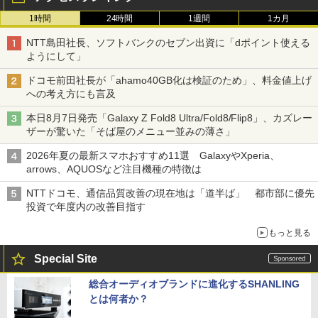
1時間
24時間
1週間
1カ月
NTT島田社長、ソフトバンクのセブン出資に「dポイント使える
ようにして」
ドコモ前田社長が「ahamo40GB化は検証のため」、料金値上げ
への考え方にも言及
本日8月7日発売「Galaxy Z Fold8 Ultra/Fold8/Flip8」、カズレー
ザーが驚いた「そば屋のメニュー並みの薄さ」
2026年夏の最新スマホおすすめ11選 GalaxyやXperia、
arrows、AQUOSなど注目機種の特徴は
NTTドコモ、通信品質改善の現在地は「道半ば」 都市部に優先
投資で年度内の改善目指す
もっと見る
Special Site
総合オーディオブランドに進化するSHANLING
とは何者か？