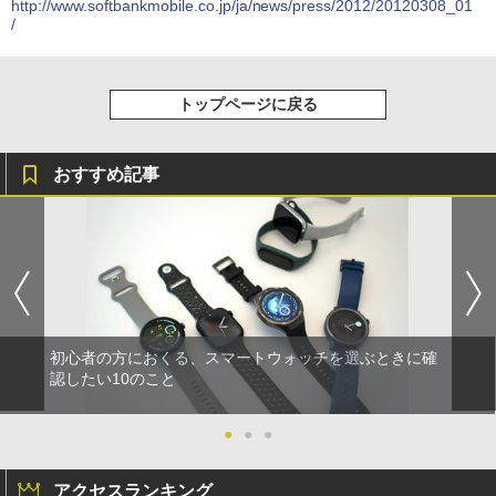
http://www.softbankmobile.co.jp/ja/news/press/2012/20120308_01
/
トップページに戻る
おすすめ記事
初心者の方におくる、スマートウォッチを選ぶときに確
認したい10のこと
●
●
●
アクセスランキング