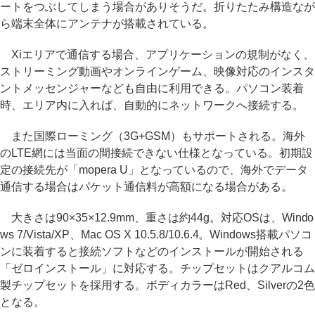
ートをつぶしてしまう場合がありそうだ。折りたたみ構造なが
ら端末全体にアンテナが搭載されている。
Xiエリアで通信する場合、アプリケーションの規制がなく、
ストリーミング動画やオンラインゲーム、映像対応のインスタ
ントメッセンジャーなども自由に利用できる。パソコン装着
時、エリア内に入れば、自動的にネットワークへ接続する。
また国際ローミング（3G+GSM）もサポートされる。海外
のLTE網には当面の間接続できない仕様となっている。初期設
定の接続先が「mopera U」となっているので、海外でデータ
通信する場合はパケット通信料が高額になる場合がある。
大きさは90×35×12.9mm、重さは約44g。対応OSは、Windo
ws 7/Vista/XP、Mac OS X 10.5.8/10.6.4。Windows搭載パソコ
ンに装着すると接続ソフトなどのインストールが開始される
「ゼロインストール」に対応する。チップセットはクアルコム
製チップセットを採用する。ボディカラーはRed、Silverの2色
となる。