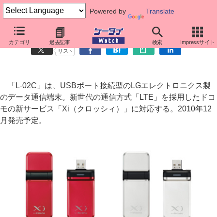
Powered by
Translate
下り最大75Mbps「Xi」対応のUSBデータ通信端末「L-02C」
カテゴリ
過去記事
検索
Impressサイト
リスト
「L-02C」は、USBポート接続型のLGエレクトロニクス製
のデータ通信端末。新世代の通信方式「LTE」を採用したドコ
モの新サービス「Xi（クロッシィ）」に対応する。2010年12
月発売予定。