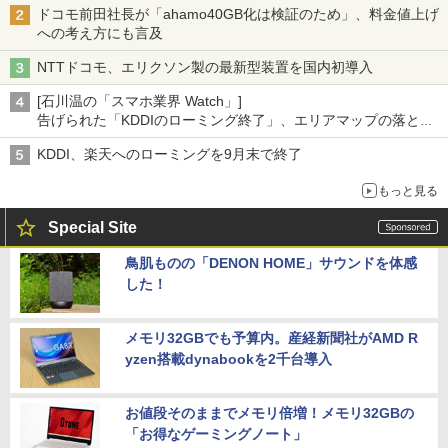
ドコモ前田社長が「ahamo40GB化は検証のため」、料金値上げ
への考え方にも言及
NTTドコモ、エリクソン製の最新型装置を国内初導入
[石川温の「スマホ業界 Watch」]
告げられた「KDDIのローミング終了」、エリアマップの落とし
穴と楽天モバイルの課題
KDDI、楽天へのローミングを9月末で終了
もっと見る
Special Site
鳥肌ものの「DENON HOME」サウンドを体感
した！
メモリ32GBでも予算内。産経新聞社がAMD R
yzen搭載dynabookを2千台導入
お値段そのままでメモリ倍増！メモリ32GBの
「お得なゲーミングノート」