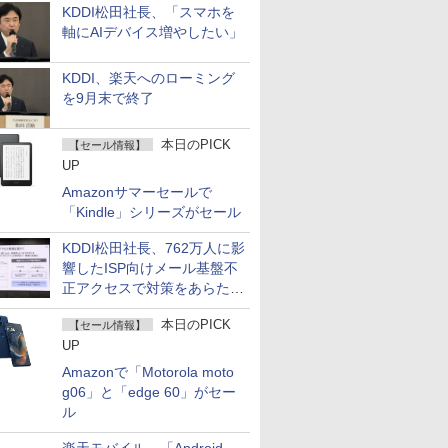
KDDI松田社長、「スマホを
軸にAIデバイス増やしたい」
KDDI、楽天へのローミング
を9月末で終了
本日のPICK
【セール情報】
UP
Amazonサマーセールで
「Kindle」シリーズがセール
KDDI松田社長、762万人に影
響したISP向けメール基盤不
正アクセスで対策をあらため
て説明
本日のPICK
【セール情報】
UP
Amazonで「Motorola moto
g06」と「edge 60」がセー
ル