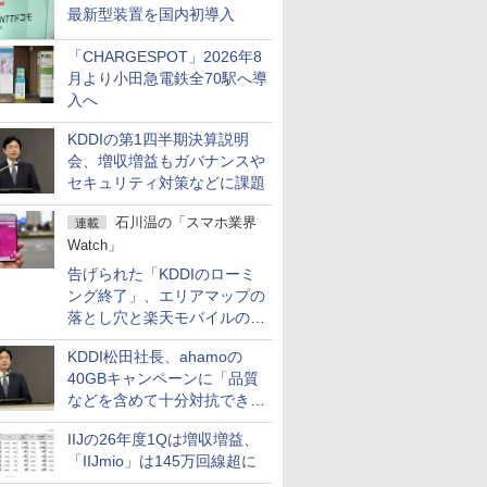
最新型装置を国内初導入
「CHARGESPOT」2026年8
月より小田急電鉄全70駅へ導
入へ
KDDIの第1四半期決算説明
会、増収増益もガバナンスや
セキュリティ対策などに課題
石川温の「スマホ業界
連載
Watch」
告げられた「KDDIのローミ
ング終了」、エリアマップの
落とし穴と楽天モバイルの課
題
KDDI松田社長、ahamoの
40GBキャンペーンに「品質
などを含めて十分対抗でき
る」
IIJの26年度1Qは増収増益、
「IIJmio」は145万回線超に