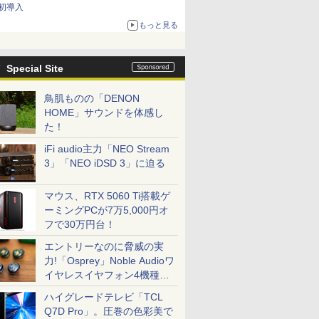
初導入
もっと見る
Special Site
鳥肌ものの「DENON
HOME」サウンドを体感し
た！
iFi audio主力「NEO Stream
3」「NEO iDSD 3」に迫る
マウス、RTX 5060 Ti搭載ゲ
ーミングPCが7万5,000円オ
フで30万円台！
エントリーなのに脅威の実
力!「Osprey」Noble Audioワ
イヤレスイヤフォン4機種を
一気に聴く
ハイグレードテレビ「TCL
Q7D Pro」。圧巻の色彩美で