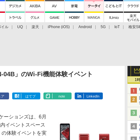
バイル
UQ
楽天
iPhone (iOS)
Android
5G
IoT
格安SI
アクセサリー
業界動向
法人向け
最新技術/その他
04B」のWi-Fi機能体験イベント
1
ェア
はてブ
note
LinkedIn
ケーションズは、6月
改札内イベントスペース
B」の体験イベントを実