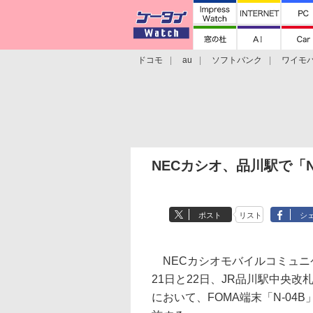
ドコモ
au
ソフトバンク
ワイモ
格安スマホ/SIMフリースマホ
周辺機器/
NECカシオ、品川駅で「N-
ポスト
リスト
シ
NECカシオモバイルコミュニ
21日と22日、JR品川駅中央
において、FOMA端末「N-04