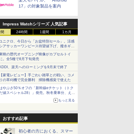
楽天モバイル、「Android
17」の対象製品を案内
Impress Watchシリーズ 人気記事
時間
24時間
1週間
1カ月
ユニクロ、今日から「お盆特別セール」。涼感
シアサッカーワンピース待望値下げ、撥水ギア
ショーツは1990円に
東映の歴代オープニング映像がカプセルトイ
に。全5種で8月下旬発売
KDDI、楽天へのローミングを9月末で終了
【家電レビュー】手ごわい雑草との戦い、コメ
リの草刈機で完全勝利 掃除機感覚で使えた
はやぶさ50％オフの「新幹線eチケット（トク
だ値スペシャル28）」発売。秋冬乗車分、えき
ねっと限定
もっと見る
おすすめ記事
初心者の方におくる、スマー