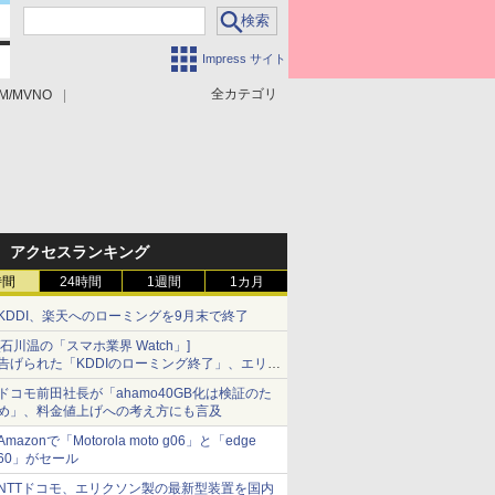
Impress サイト
全カテゴリ
M/MVNO
アクセスランキング
時間
24時間
1週間
1カ月
KDDI、楽天へのローミングを9月末で終了
[石川温の「スマホ業界 Watch」]
告げられた「KDDIのローミング終了」、エリア
マップの落とし穴と楽天モバイルの課題
ドコモ前田社長が「ahamo40GB化は検証のた
め」、料金値上げへの考え方にも言及
Amazonで「Motorola moto g06」と「edge
60」がセール
NTTドコモ、エリクソン製の最新型装置を国内