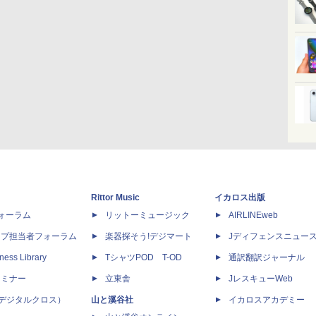
Rittor Music
イカロス出版
dフォーラム
リットーミュージック
AIRLINEweb
ップ担当者フォーラム
楽器探そう!デジマート
Jディフェンスニュー
ness Library
TシャツPOD T-OD
通訳翻訳ジャーナル
セミナー
立東舎
JレスキューWeb
 X（デジタルクロス）
山と溪谷社
イカロスアカデミー