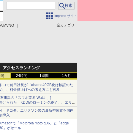
Impress サイト
全カテゴリ
M/MVNO
アクセスランキング
時間
24時間
1週間
1カ月
ドコモ前田社長が「ahamo40GB化は検証のた
め」、料金値上げへの考え方にも言及
[石川温の「スマホ業界 Watch」]
告げられた「KDDIのローミング終了」、エリア
マップの落とし穴と楽天モバイルの課題
NTTドコモ、エリクソン製の最新型装置を国内
初導入
Amazonで「Motorola moto g06」と「edge
60」がセール