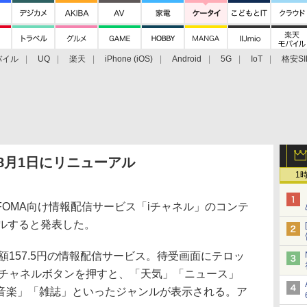
バイル
UQ
楽天
iPhone (iOS)
Android
5G
IoT
格安SI
アクセサリー
業界動向
法人向け
最新技術/その他
8月1日にリニューアル
1
OMA向け情報配信サービス「iチャネル」のコンテ
アルすると発表した。
157.5円の情報配信サービス。待受画面にテロッ
iチャネルボタンを押すと、「天気」「ニュース」
音楽」「雑誌」といったジャンルが表示される。ア