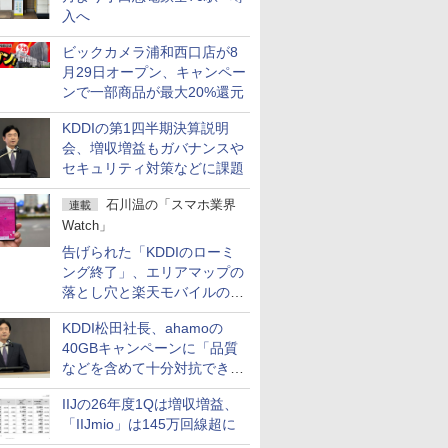
入へ
ビックカメラ浦和西口店が8
月29日オープン、キャンペー
ンで一部商品が最大20%還元
KDDIの第1四半期決算説明
会、増収増益もガバナンスや
セキュリティ対策などに課題
石川温の「スマホ業界
連載
Watch」
告げられた「KDDIのローミ
ング終了」、エリアマップの
落とし穴と楽天モバイルの課
題
KDDI松田社長、ahamoの
40GBキャンペーンに「品質
などを含めて十分対抗でき
る」
IIJの26年度1Qは増収増益、
「IIJmio」は145万回線超に