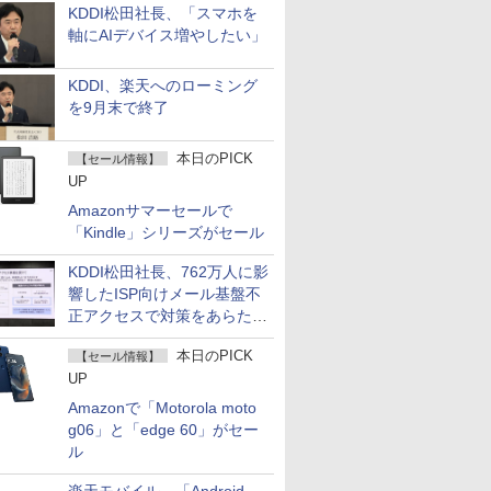
KDDI松田社長、「スマホを
軸にAIデバイス増やしたい」
KDDI、楽天へのローミング
を9月末で終了
本日のPICK
【セール情報】
UP
Amazonサマーセールで
「Kindle」シリーズがセール
KDDI松田社長、762万人に影
響したISP向けメール基盤不
正アクセスで対策をあらため
て説明
本日のPICK
【セール情報】
UP
Amazonで「Motorola moto
g06」と「edge 60」がセー
ル