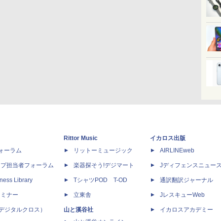
Rittor Music
イカロス出版
dフォーラム
リットーミュージック
AIRLINEweb
ップ担当者フォーラム
楽器探そう!デジマート
Jディフェンスニュー
ness Library
TシャツPOD T-OD
通訳翻訳ジャーナル
セミナー
立東舎
JレスキューWeb
 X（デジタルクロス）
山と溪谷社
イカロスアカデミー