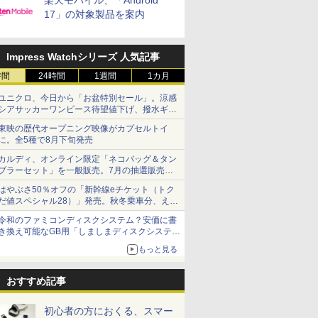
楽天モバイル、「Android
17」の対象製品を案内
Impress Watchシリーズ 人気記事
時間
24時間
1週間
1カ月
ユニクロ、今日から「お盆特別セール」。涼感
シアサッカーワンピース待望値下げ、撥水ギア
ショーツは1990円に
東映の歴代オープニング映像がカプセルトイ
に。全5種で8月下旬発売
カルディ、オンライン限定「ネコバッグ＆タン
ブラーセット」を一般販売。7月の抽選販売の
当選無効分
はやぶさ50％オフの「新幹線eチケット（トク
だ値スペシャル28）」発売。秋冬乗車分、えき
ねっと限定
令和のファミコンディスクシステム？安価に書
き換え可能なGB用「しましまディスクシステ
ム」
もっと見る
おすすめ記事
初心者の方におくる、スマー