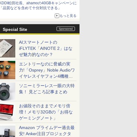
KDDI松田社長、ahamoの40GBキャンペーンに
「品質などを含めて十分対抗できる」
もっと見る
Special Site
AIスマートノートの
iFLYTEK「AINOTE 2」はな
ぜ魅力的なのか？
エントリーなのに脅威の実
力!「Osprey」Noble Audioワ
イヤレスイヤフォン4機種を
一気に聴く
ソニーミラーレス一眼の大特
集！ 見どころ記事まとめ
お値段そのままでメモリ倍
増！メモリ32GBの「お得な
ゲーミングノート」
Amazon プライムデー過去最
安! Anker注目プロジェクタ