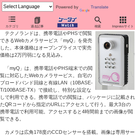
Powered by
Translate
テクノランド、携帯対応のWebカメラサービス「myQ」
カテゴリ
過去記事
検索
Impressサイト
テクノランドは、携帯電話やPHSで閲覧
できるWebカメラサービス「myQ」を発売
した。本体価格はオープンプライスで実売
価格は2万円弱になる見込み。
「myQ」は、携帯電話やPHS端末での閲
覧に対応したWebカメラサービス。自宅の
ブロードバンド回線と有線LAN（10BASE-
T/100BASE-TX）で接続し、特別な設定な
しで利用できる。携帯電話での閲覧は、パッケージに記載され
たQRコードから指定のURLにアクセスして行う。最大3台の
携帯電話で利用可能。アクセスすると4時間前までの画像が閲
覧できる。
カメラは広角178度のCCDセンサーを搭載。画像は専用サー