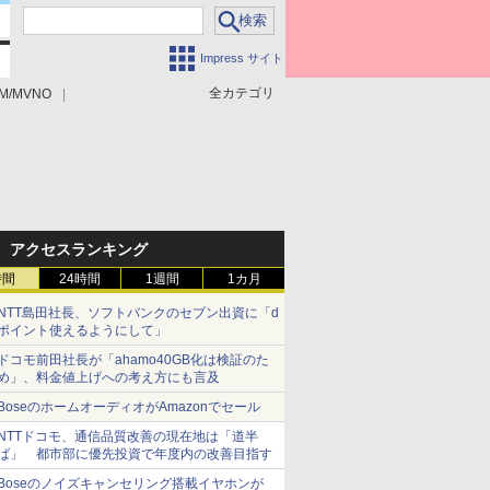
Impress サイト
全カテゴリ
M/MVNO
アクセスランキング
時間
24時間
1週間
1カ月
NTT島田社長、ソフトバンクのセブン出資に「d
ポイント使えるようにして」
ドコモ前田社長が「ahamo40GB化は検証のた
め」、料金値上げへの考え方にも言及
BoseのホームオーディオがAmazonでセール
NTTドコモ、通信品質改善の現在地は「道半
ば」 都市部に優先投資で年度内の改善目指す
Boseのノイズキャンセリング搭載イヤホンが