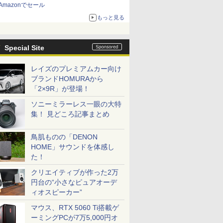
Amazonでセール
もっと見る
Special Site
レイズのプレミアムカー向け
ブランドHOMURAから
「2×9R」が登場！
ソニーミラーレス一眼の大特
集！ 見どころ記事まとめ
鳥肌ものの「DENON
HOME」サウンドを体感し
た！
クリエイティブが作った2万
円台の“小さなピュアオーデ
ィオスピーカー”
マウス、RTX 5060 Ti搭載ゲ
ーミングPCが7万5,000円オ