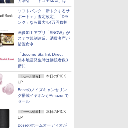
力牽引 「ドコモMAX」は
400万契約突破
ソフトバンク「新トクするサ
ポート＋」査定改定、「Dラ
ンク」なら最大4.4万円負担
画像加工アプリ「SNOW」が
ステマ規制違反、消費者庁が
措置命令
「docomo Starlink Direct」
熊本地震発生時は接続者数3
倍に
本日のPICK
【セール情報】
UP
Boseのノイズキャンセリン
グ搭載イヤホンがAmazonで
セール
本日のPICK
【セール情報】
UP
Boseのホームオーディオが