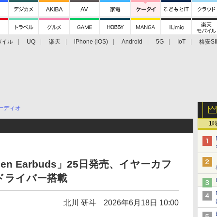
バイル
UQ
楽天
iPhone (iOS)
Android
5G
IoT
格安SI
アクセサリー
業界動向
法人向け
最新技術/その他
ーディオ
1
 Open Earbuds」25日発売、イヤーカフ
ドライバー搭載
北川 研斗
2026年6月18日 10:00