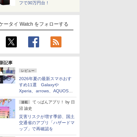
フで30万円台！
ケータイ Watch をフォローする
新記事
レビュー
2026年夏の最新スマホおす
すめ11選 Galaxyや
Xperia、arrows、AQUOSな
ど注目機種の特徴は
てっぱんアプリ！
by
日
連載
沼 諭史
災害リスクが増す季節、国土
交通省のアプリ「ハザードマ
ップ」で再確認を