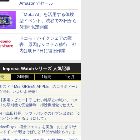
Amazonでセール
「Meta AI」を活用する体験
型イベント、渋谷で28日から
3日間限定開催
ドコモ・バイクシェアの障
害、原因はシステム移行 都
内は明日7日に復旧作業
Impress Watchシリーズ 人気記事
時間
24時間
1週間
1カ月
ミスド「Mrs. GREEN APPLE」のコラボドーナ
ツ4種、いよいよ発売！
【家電レビュー】手ごわい雑草との戦い、コメ
リの草刈機で完全勝利 掃除機感覚で使えた
NTT島田社長、ソフトバンクのセブン出資に「d
ポイント使えるようにして」
NewDays「増量フェス」を実施！おにぎり/サ
ンドイッチ/焼きそばなど16品が値段そのままで
ボリュームアップ