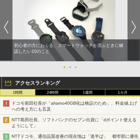
初心者の方におくる、スマートウォッチを選ぶときに確
認したい10のこと
●
●
●
アクセスランキング
1時間
24時間
1週間
1カ月
ドコモ前田社長が「ahamo40GB化は検証のため」、料金値上げ
への考え方にも言及
NTT島田社長、ソフトバンクのセブン出資に「dポイント使える
ようにして」
NTTドコモ、通信品質改善の現在地は「道半ば」 都市部に優先