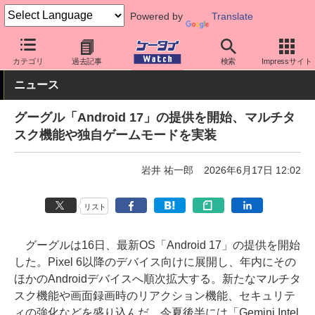
Powered by
Translate
ケータイ Watch
OS
Android
アップデート
カテゴリ
過去記事
検索
Impressサイト
ニュース
グーグル「Android 17」の提供を開始、マルチタ
スク機能や独自ゲームモードを実装
岩井 祐一郎
2026年6月17日 12:02
リスト
グーグルは16日、最新OS「Android 17」の提供を開始
した。Pixel 6以降のデバイス向けに展開し、年内にその
ほかのAndroidデバイスへ順次拡大する。新たなマルチタ
スク機能や画面録画時のリアクション機能、セキュリテ
ィの強化などを盛り込んだ。今夏後半には「Gemini Intel