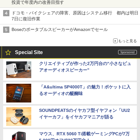
投資で年度内の改善目指す
ドコモ・バイクシェアの障害、原因はシステム移行 都内は明日
7日に復旧作業
BoseのポータブルスピーカーがAmazonでセール
もっと見る
Special Site
クリエイティブが作った2万円台の“小さなピュ
アオーディオスピーカー”
「A&ultima SP4000T」の魅力！ポケットに入
るオーディオの醍醐味
SOUNDPEATSのイヤカフ型イヤフォン「UU2
イヤーカフ」をイヤカフマニアが語る
マウス、RTX 5060 Ti搭載ゲーミングPCが7万