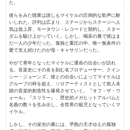
た。
彼らをみた聴衆は誰しもマイケルの圧倒的な歌声に酔
いしれた。評判は広まり、ステージからステージへ人
気は急上昇、モータウン・レコードと契約し、スター
ダムを駆け上がっていく。しかし、喝采の裏で彼はま
だ一人の少年だった。孤独と重圧の中、唯一無条件の
愛で支え続けたのが母・キャサリンだった。
やがて青年となったマイケルに運命の出会いが訪れ
る。音楽史にその名を刻む名プロデューサー、クイン
シー・ジョーンズ。彼との出会いによってマイケルは
グループの枠を超え、ソロアーティストとして前人未
踏の音楽的創造性を爆発させていく。『オフ・ザ・ウ
ォール』『スリラー』、歴史的メガヒットアルバムと
名曲の数々を生み出し、全世界の寵児となっていくマ
イケル。
しかし、その栄光の裏には、早熟の天才ゆえの孤独