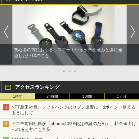
初心者の方におくる、スマートウォッチを選ぶときに確
認したい10のこと
●
●
●
アクセスランキング
1時間
24時間
1週間
1カ月
NTT島田社長、ソフトバンクのセブン出資に「dポイント使える
ようにして」
ドコモ前田社長が「ahamo40GB化は検証のため」、料金値上げ
への考え方にも言及