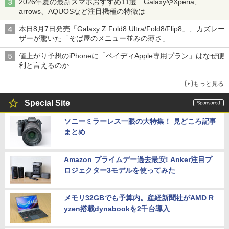
2026年夏の最新スマホおすすめ11選 GalaxyやXperia、
arrows、AQUOSなど注目機種の特徴は
本日8月7日発売「Galaxy Z Fold8 Ultra/Fold8/Flip8」、カズレー
ザーが驚いた「そば屋のメニュー並みの薄さ」
値上がり予想のiPhoneに「ペイディApple専用プラン」はなぜ便
利と言えるのか
もっと見る
Special Site
ソニーミラーレス一眼の大特集！ 見どころ記事
まとめ
Amazon プライムデー過去最安! Anker注目プ
ロジェクター3モデルを使ってみた
メモリ32GBでも予算内。産経新聞社がAMD R
yzen搭載dynabookを2千台導入