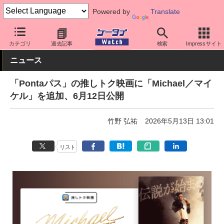
Powered by
Translate
ケータイ Watch
キャリア
au
アプリ・サービス
カテゴリ
過去記事
検索
Impressサイト
ニュース
「Pontaパス」の推しトク映画に「Michael／マイ
ケル」を追加、6月12日公開
竹野 弘祐
2026年5月13日 13:01
リスト