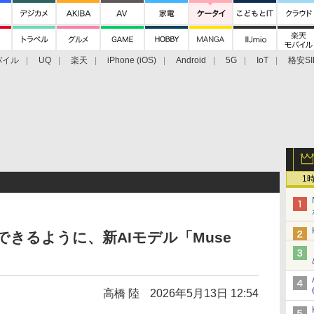
バイル
UQ
楽天
iPhone (iOS)
Android
5G
IoT
格安SI
アクセサリー
業界動向
法人向け
最新技術/その他
1
話できるように、新AIモデル「Muse
高橋 陸
2026年5月13日 12:54