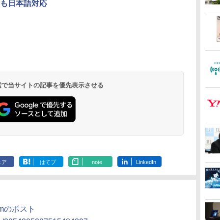
も日本語対応
 検索で当サイトの記事を優先表示させる
ェア
はてブ
note
LinkedIn
roomのポスト