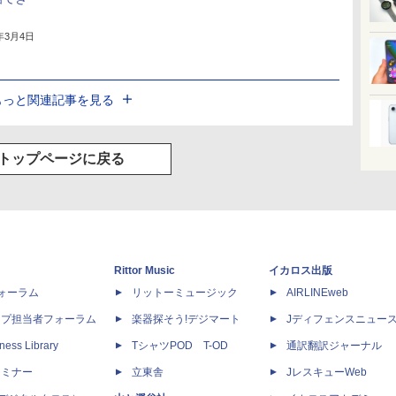
5年3月4日
もっと関連記事を見る
トップページに戻る
Rittor Music
イカロス出版
dフォーラム
リットーミュージック
AIRLINEweb
ップ担当者フォーラム
楽器探そう!デジマート
Jディフェンスニュー
ness Library
TシャツPOD T-OD
通訳翻訳ジャーナル
セミナー
立東舎
JレスキューWeb