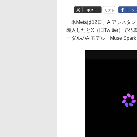
ポスト
リスト
シ
米Metaは12日、AIアシスタント「Met
導入したとX（旧Twitter）
ーダルのAIモデル「Muse Spa