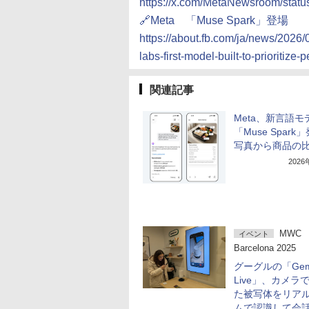
https://x.com/MetaNewsroom/sta
🔗Meta 「Muse Spark」登場
https://about.fb.com/ja/news/2026
labs-first-model-built-to-prioritize-
関連記事
Meta、新言語モ
「Muse Spar
写真から商品の
202
MWC
イベント
Barcelona 2025
グーグルの「Gemi
Live」、カメラ
た被写体をリア
ムで認識して会