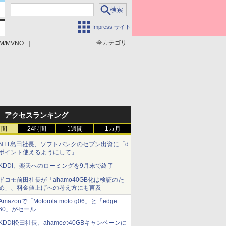
Impress サイト
全カテゴリ
M/MVNO
アクセスランキング
時間
24時間
1週間
1カ月
NTT島田社長、ソフトバンクのセブン出資に「d
ポイント使えるようにして」
KDDI、楽天へのローミングを9月末で終了
ドコモ前田社長が「ahamo40GB化は検証のた
め」、料金値上げへの考え方にも言及
Amazonで「Motorola moto g06」と「edge
60」がセール
KDDI松田社長、ahamoの40GBキャンペーンに