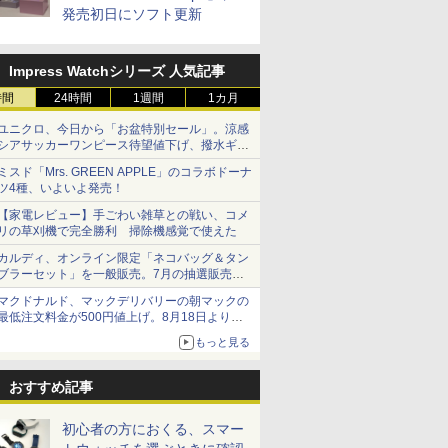
発売初日にソフト更新
Impress Watchシリーズ 人気記事
時間
24時間
1週間
1カ月
ユニクロ、今日から「お盆特別セール」。涼感
シアサッカーワンピース待望値下げ、撥水ギア
ショーツは1990円に
ミスド「Mrs. GREEN APPLE」のコラボドーナ
ツ4種、いよいよ発売！
【家電レビュー】手ごわい雑草との戦い、コメ
リの草刈機で完全勝利 掃除機感覚で使えた
カルディ、オンライン限定「ネコバッグ＆タン
ブラーセット」を一般販売。7月の抽選販売の
当選無効分
マクドナルド、マックデリバリーの朝マックの
最低注文料金が500円値上げ。8月18日より
1,500円から受付
もっと見る
おすすめ記事
初心者の方におくる、スマー