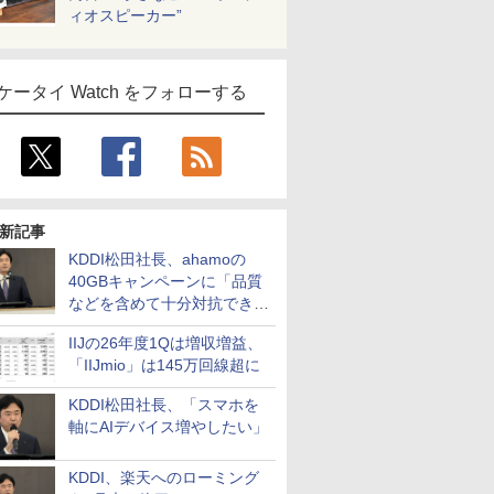
ィオスピーカー”
ケータイ Watch をフォローする
新記事
KDDI松田社長、ahamoの
40GBキャンペーンに「品質
などを含めて十分対抗でき
る」
IIJの26年度1Qは増収増益、
「IIJmio」は145万回線超に
KDDI松田社長、「スマホを
軸にAIデバイス増やしたい」
KDDI、楽天へのローミング