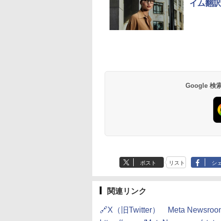
イム翻訳
Google
ポスト
リスト
シ
関連リンク
🔗X（旧Twitter） Meta News