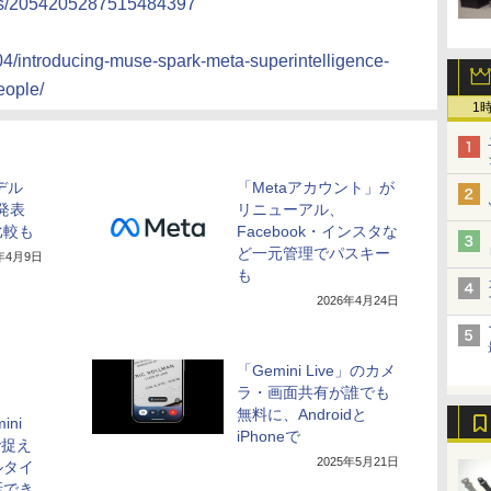
tus/2054205287515484397
/04/introducing-muse-spark-meta-superintelligence-
people/
1
デル
「Metaアカウント」が
k」発表
リニューアル、
比較も
Facebook・インスタな
ど一元管理でパスキー
6年4月9日
も
2026年4月24日
「Gemini Live」のカメ
ラ・画面共有が誰でも
無料に、Androidと
ni
iPhoneで
で捉え
2025年5月21日
ルタイ
話でき