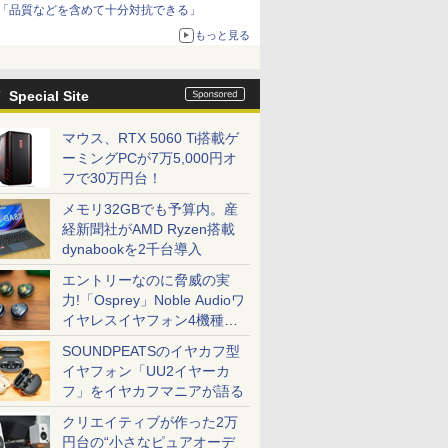
「品質などを含めて十分対抗できる」
もっと見る
Special Site
マウス、RTX 5060 Ti搭載ゲ
ーミングPCが7万5,000円オ
フで30万円台！
メモリ32GBでも予算内。産
経新聞社がAMD Ryzen搭載
dynabookを2千台導入
エントリーなのに脅威の実
力!「Osprey」Noble Audioワ
イヤレスイヤフォン4機種を
一気に聴く
SOUNDPEATSのイヤカフ型
イヤフォン「UU2イヤーカ
フ」をイヤカフマニアが語る
クリエイティブが作った2万
円台の“小さなピュアオーデ