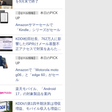
を9月末で終了
本日のPICK
【セール情報】
UP
Amazonサマーセールで
「Kindle」シリーズがセール
KDDI松田社長、762万人に影
響したISP向けメール基盤不
正アクセスで対策をあらため
て説明
本日のPICK
【セール情報】
UP
Amazonで「Motorola moto
g06」と「edge 60」がセー
ル
楽天モバイル、「Android
17」の対象製品を案内
KDDIの第1四半期決算は増収
増益、モバイル収入も増益に