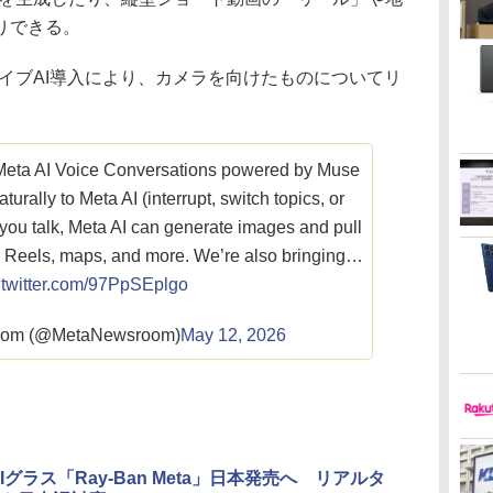
りできる。
のライブAI導入により、カメラを向けたものについてリ
 Meta AI Voice Conversations powered by Muse
aturally to Meta AI (interrupt, switch topics, or
ou talk, Meta AI can generate images and pull
 Reels, maps, and more. We’re also bringing…
.twitter.com/97PpSEplgo
oom (@MetaNewsroom)
May 12, 2026
AIグラス「Ray-Ban Meta」日本発売へ リアルタ