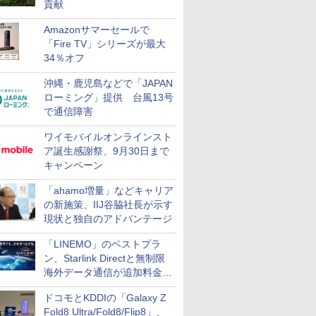
貢献
Amazonサマーセールで
「Fire TV」シリーズが最大
34％オフ
沖縄・鹿児島などで「JAPAN
ローミング」提供 台風13号
で通信障害
ワイモバイルオンラインスト
ア誕生感謝祭、9月30日まで
キャンペーン
「ahamo増量」などキャリア
の新施策、IIJ谷脇社長が示す
現状と独自のアドバンテージ
「LINEMO」のベストプラ
ン、Starlink Directと無制限
海外データ通信が追加料金な
しに
ドコモとKDDIの「Galaxy Z
Fold8 Ultra/Fold8/Flip8」、