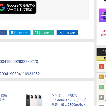
ェア
はてブ
note
LinkedIn
1
s/2004190502632280270
us/2004190394116931952
春福袋
シャオミ、中国で
最大
「Xiaomi 17」シリーズ
発表 最大7500mAhバ