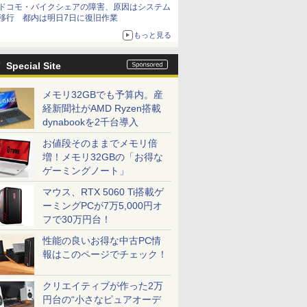
ドコモ・バイクシェアの障害、原因はシステム
移行 都内は明日7日に復旧作業
もっと見る
Special Site
メモリ32GBでも予算内。産
経新聞社がAMD Ryzen搭載
dynabookを2千台導入
お値段そのままでメモリ倍
増！メモリ32GBの「お得な
ゲーミングノート」
マウス、RTX 5060 Ti搭載ゲ
ーミングPCが7万5,000円オ
フで30万円台！
性能の良いお得な中古PC情
報はこのページでチェック！
クリエイティブが作った2万
円台の“小さなピュアオーデ