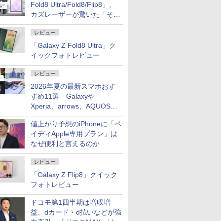
Fold8 Ultra/Fold8/Flip8」、
カズレーザーが驚いた「そば
屋のメニュー並みの薄さ」
レビュー
「Galaxy Z Fold8 Ultra」ク
イックフォトレビュー
レビュー
2026年夏の最新スマホおす
すめ11選 Galaxyや
Xperia、arrows、AQUOSな
ど注目機種の特徴は
値上がり予想のiPhoneに「ペ
イディApple専用プラン」は
なぜ便利と言えるのか
レビュー
「Galaxy Z Flip8」クイック
フォトレビュー
ドコモ第1四半期は増収増
益、dカード・d払いなどが強