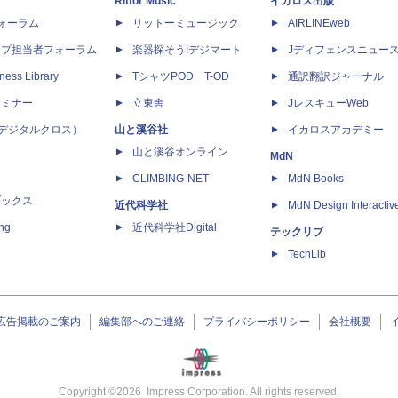
Rittor Music
イカロス出版
dフォーラム
リットーミュージック
AIRLINEweb
ップ担当者フォーラム
楽器探そう!デジマート
Jディフェンスニュー
ness Library
TシャツPOD T-OD
通訳翻訳ジャーナル
セミナー
立東舎
JレスキューWeb
 X（デジタルクロス）
山と溪谷社
イカロスアカデミー
山と溪谷オンライン
MdN
CLIMBING-NET
MdN Books
ブックス
近代科学社
MdN Design Interactiv
ing
近代科学社Digital
テックリブ
TechLib
広告掲載のご案内
編集部へのご連絡
プライバシーポリシー
会社概要
Copyright ©
2026
Impress Corporation. All rights reserved.