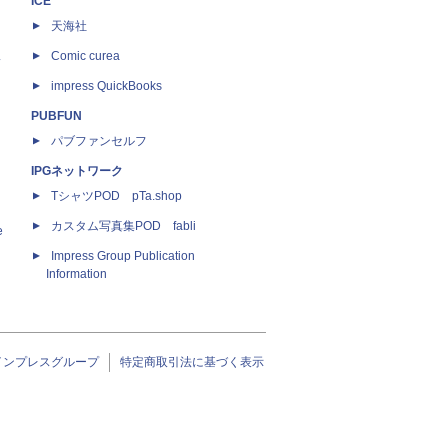
ICE
天海社
ス
Comic curea
impress QuickBooks
PUBFUN
パブファンセルフ
IPGネットワーク
TシャツPOD pTa.shop
カスタム写真集POD fabli
e
Impress Group Publication
Information
インプレスグループ
特定商取引法に基づく表示