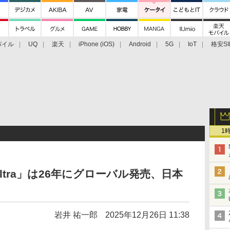
バイル
UQ
楽天
iPhone (iOS)
Android
5G
IoT
格安SI
アクセサリー
業界動向
法人向け
最新技術/その他
1
 Ultra」は26年にグローバル発売、日本
岩井 祐一郎
2025年12月26日 11:38