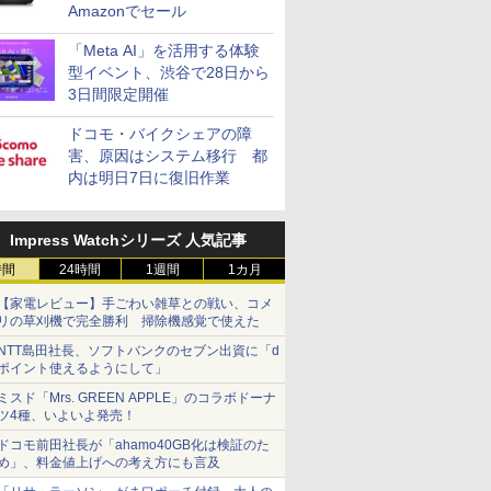
Amazonでセール
「Meta AI」を活用する体験
型イベント、渋谷で28日から
3日間限定開催
ドコモ・バイクシェアの障
害、原因はシステム移行 都
内は明日7日に復旧作業
Impress Watchシリーズ 人気記事
時間
24時間
1週間
1カ月
【家電レビュー】手ごわい雑草との戦い、コメ
リの草刈機で完全勝利 掃除機感覚で使えた
NTT島田社長、ソフトバンクのセブン出資に「d
ポイント使えるようにして」
ミスド「Mrs. GREEN APPLE」のコラボドーナ
ツ4種、いよいよ発売！
ドコモ前田社長が「ahamo40GB化は検証のた
め」、料金値上げへの考え方にも言及