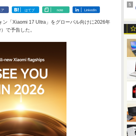
ェア
はてブ
note
LinkedIn
iaomi 17 Ultra」をグローバル向けに2026年
er）で予告した。