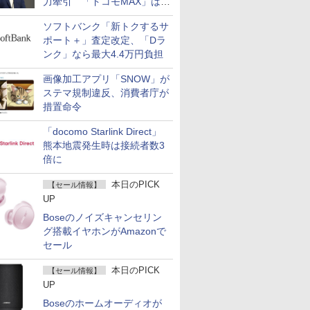
力牽引 「ドコモMAX」は
400万契約突破
ソフトバンク「新トクするサ
ポート＋」査定改定、「Dラ
ンク」なら最大4.4万円負担
画像加工アプリ「SNOW」が
ステマ規制違反、消費者庁が
措置命令
「docomo Starlink Direct」
熊本地震発生時は接続者数3
倍に
本日のPICK
【セール情報】
UP
Boseのノイズキャンセリン
グ搭載イヤホンがAmazonで
セール
本日のPICK
【セール情報】
UP
Boseのホームオーディオが