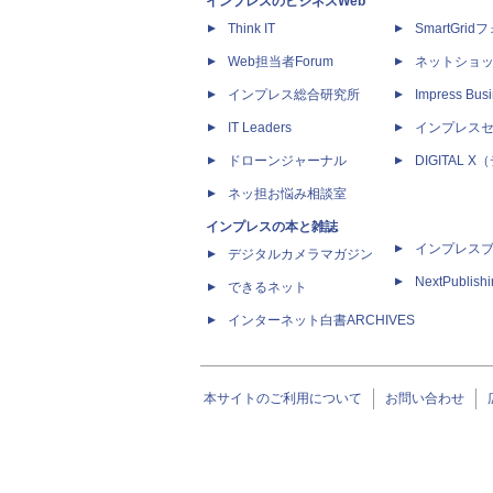
インプレスのビジネスWeb
Think IT
SmartGri
Web担当者Forum
ネットショ
インプレス総合研究所
Impress Busi
IT Leaders
インプレス
ドローンジャーナル
DIGITAL
ネッ担お悩み相談室
インプレスの本と雑誌
インプレス
デジタルカメラマガジン
NextPublish
できるネット
インターネット白書ARCHIVES
本サイトのご利用について
お問い合わせ