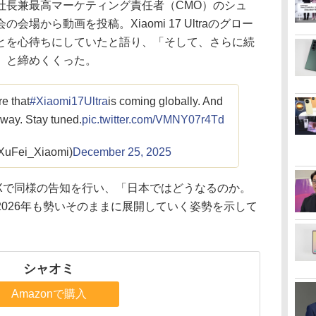
長兼最高マーケティング責任者（CMO）のシュ
場から動画を投稿。Xiaomi 17 Ultraのグロー
とを心待ちにしていたと語り、「そして、さらに続
」と締めくくった。
re that
#Xiaomi17Ultra
is coming globally. And
 way. Stay tuned.
pic.twitter.com/VMNY07r4Td
XuFei_Xiaomi)
December 25, 2025
で同様の告知を行い、「日本ではどうなるのか。
026年も勢いそのままに展開していく姿勢を示して
シャオミ
Amazonで購入