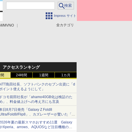
Impress サイト
全カテゴリ
M/MVNO
アクセスランキング
時間
24時間
1週間
1カ月
NTT島田社長、ソフトバンクのセブン出資に「d
ポイント使えるようにして」
ドコモ前田社長が「ahamo40GB化は検証のた
め」、料金値上げへの考え方にも言及
本日8月7日発売「Galaxy Z Fold8
Ultra/Fold8/Flip8」、カズレーザーが驚いた「そ
ば屋のメニュー並みの薄さ」
2026年夏の最新スマホおすすめ11選 Galaxy
やXperia、arrows、AQUOSなど注目機種の特
徴は