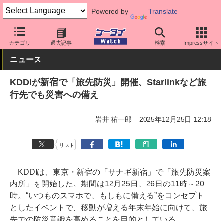
Powered by
Translate
ケータイ Watch
キャリア
au
アプリ・サービス
カテゴリ
過去記事
検索
Impressサイト
ニュース
KDDIが新宿で「旅先防災」開催、Starlinkなど旅
行先でも災害への備え
岩井 祐一郎
2025年12月25日 12:18
リスト
KDDIは、東京・新宿の「サナギ新宿」で「旅先防災案
内所」を開始した。期間は12月25日、26日の11時～20
時。“いつものスマホで、もしもに備える”をコンセプト
としたイベントで、移動が増える年末年始に向けて、旅
先での防災意識を高めることを目的としている。