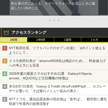
初心者の方におくる、スマートウォッチを選ぶときに確
認したい10のこと
●
●
●
アクセスランキング
1時間
24時間
1週間
1カ月
NTT島田社長、ソフトバンクのセブン出資に「dポイント使える
ようにして」
ドコモ前田社長が「ahamo40GB化は検証のため」、料金値上げ
への考え方にも言及
2026年夏の最新スマホおすすめ11選 GalaxyやXperia、
arrows、AQUOSなど注目機種の特徴は
本日8月7日発売「Galaxy Z Fold8 Ultra/Fold8/Flip8」、カズレー
ザーが驚いた「そば屋のメニュー並みの薄さ」
NTTドコモ、通信品質改善の現在地は「道半ば」 都市部に優先
投資で年度内の改善目指す