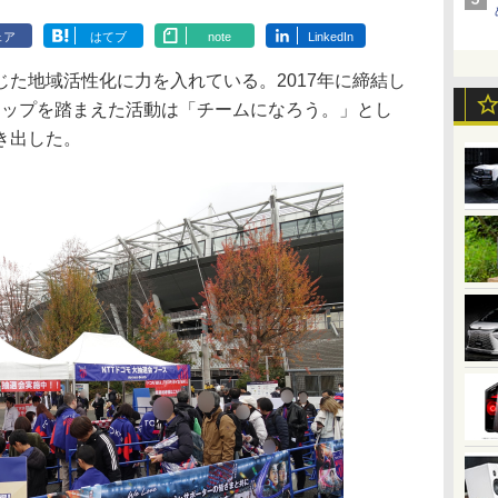
ェア
はてブ
note
LinkedIn
た地域活性化に力を入れている。2017年に締結し
シップを踏まえた活動は「チームになろう。」とし
き出した。