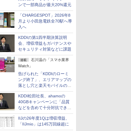
ンで一部商品が最大20%還元
「CHARGESPOT」2026年8
月より小田急電鉄全70駅へ導
入へ
KDDIの第1四半期決算説明
会、増収増益もガバナンスや
セキュリティ対策などに課題
石川温の「スマホ業界
連載
Watch」
告げられた「KDDIのローミ
ング終了」、エリアマップの
落とし穴と楽天モバイルの課
題
KDDI松田社長、ahamoの
40GBキャンペーンに「品質
などを含めて十分対抗でき
る」
IIJの26年度1Qは増収増益、
「IIJmio」は145万回線超に