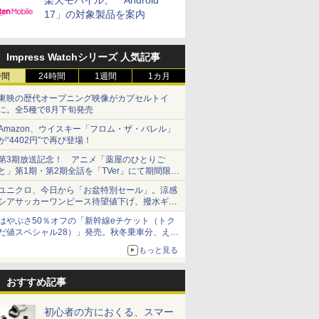
楽天モバイル、「Android
17」の対象製品を案内
Impress Watchシリーズ 人気記事
時間
24時間
1週間
1カ月
東映の歴代オープニング映像がカプセルトイ
に。全5種で8月下旬発売
Amazon、ウイスキー「フロム・ザ・バレル」
が“4402円”で再び登場！
第3期放送記念！ アニメ「薬屋のひとりご
と」第1期・第2期全話を「TVer」にて期間限定
で順次無料配信開始
ユニクロ、今日から「お盆特別セール」。涼感
シアサッカーワンピース待望値下げ、撥水ギア
ショーツは1990円に
はやぶさ50％オフの「新幹線eチケット（トク
だ値スペシャル28）」発売。秋冬乗車分、えき
ねっと限定
もっと見る
おすすめ記事
初心者の方におくる、スマー