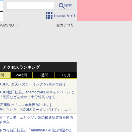
Impress サイト
全カテゴリ
M/MVNO
アクセスランキング
時間
24時間
1週間
1カ月
KDDI、楽天へのローミングを9月末で終了
KDDI松田社長、ahamoの40GBキャンペーンに
「品質などを含めて十分対抗できる」
[石川温の「スマホ業界 Watch」]
告げられた「KDDIのローミング終了」、エリア
マップの落とし穴と楽天モバイルの課題
NTTドコモ、エリクソン製の最新型装置を国内
初導入
ドコモ前田社長が「ahamo40GB化は検証のた