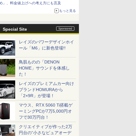
め」、料金値上げへの考え方にも言及
もっと見る
Special Site
レイズのパワーデザインホイ
ール「M6」に新色登場!!
鳥肌ものの「DENON
HOME」サウンドを体感し
た！
レイズのプレミアムカー向け
ブランドHOMURAから
「2×9R」が登場！
マウス、RTX 5060 Ti搭載ゲ
ーミングPCが7万5,000円オ
フで30万円台！
クリエイティブが作った2万
円台の“小さなピュアオーデ