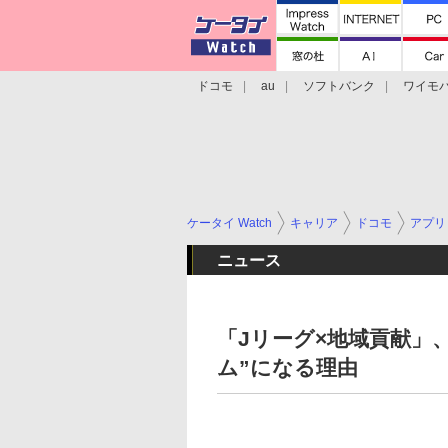
ドコモ
au
ソフトバンク
ワイモ
格安スマホ/SIMフリースマホ
周辺機器/
ケータイ Watch
キャリア
ドコモ
アプリ
ニュース
「Jリーグ×地域貢献」
ム”になる理由