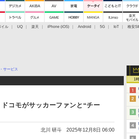
バイル
UQ
楽天
iPhone (iOS)
Android
5G
IoT
格安SI
アクセサリー
業界動向
法人向け
最新技術/その他
・サービス
1
、ドコモがサッカーファンと“チー
北川 研斗
2025年12月8日 06:00