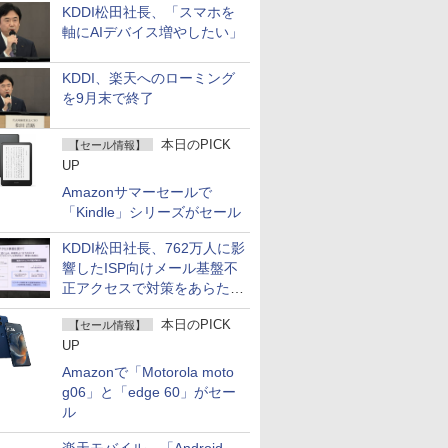
KDDI松田社長、「スマホを
軸にAIデバイス増やしたい」
KDDI、楽天へのローミング
を9月末で終了
本日のPICK
【セール情報】
UP
Amazonサマーセールで
「Kindle」シリーズがセール
KDDI松田社長、762万人に影
響したISP向けメール基盤不
正アクセスで対策をあらため
て説明
本日のPICK
【セール情報】
UP
Amazonで「Motorola moto
g06」と「edge 60」がセー
ル