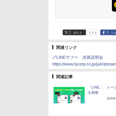
ポスト
リスト
シ
関連リンク
🔗LINEヤフー 決算説明会
https://www.lycorp.co.jp/ja/ir/prese
関連記事
「LINE」、トー
を刷新
2025