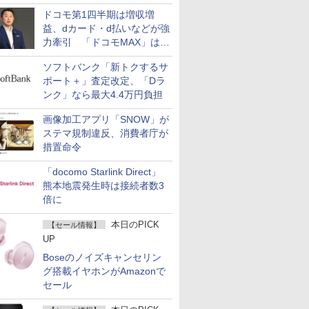
ドコモ第1四半期は増収増
益、dカード・d払いなどが強
力牽引 「ドコモMAX」は
400万契約突破
ソフトバンク「新トクするサ
ポート＋」査定改定、「Dラ
ンク」なら最大4.4万円負担
画像加工アプリ「SNOW」が
ステマ規制違反、消費者庁が
措置命令
「docomo Starlink Direct」
熊本地震発生時は接続者数3
倍に
本日のPICK
【セール情報】
UP
Boseのノイズキャンセリン
グ搭載イヤホンがAmazonで
セール