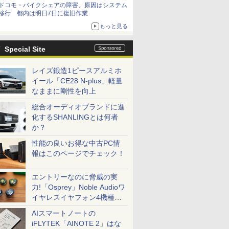
ドコモ・バイクシェアの障害、原因はシステム
移行 都内は明日7日に復旧作業
もっと見る
Special Site
レイズ鍛造1ピースアルミホ
イール「CE28 N-plus」軽量
なままに剛性を向上
総合オーディオブランドに進
化するSHANLINGとは何者
か？
性能の良いお得な中古PC情
報はこのページでチェック！
エントリーなのに脅威の実
力!「Osprey」Noble Audioワ
イヤレスイヤフォン4機種を
一気に聴く
AIスマートノートの
iFLYTEK「AINOTE 2」はな