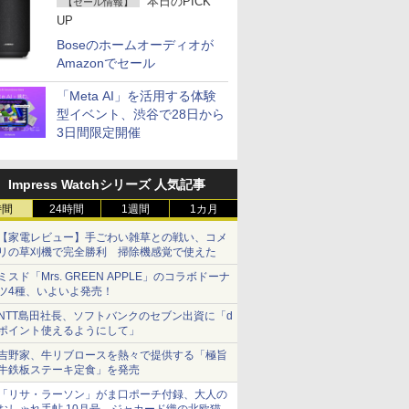
本日のPICK
【セール情報】
UP
Boseのホームオーディオが
Amazonでセール
「Meta AI」を活用する体験
型イベント、渋谷で28日から
3日間限定開催
Impress Watchシリーズ 人気記事
時間
24時間
1週間
1カ月
【家電レビュー】手ごわい雑草との戦い、コメ
リの草刈機で完全勝利 掃除機感覚で使えた
ミスド「Mrs. GREEN APPLE」のコラボドーナ
ツ4種、いよいよ発売！
NTT島田社長、ソフトバンクのセブン出資に「d
ポイント使えるようにして」
吉野家、牛リブロースを熱々で提供する「極旨
牛鉄板ステーキ定食」を発売
「リサ・ラーソン」がま口ポーチ付録、大人の