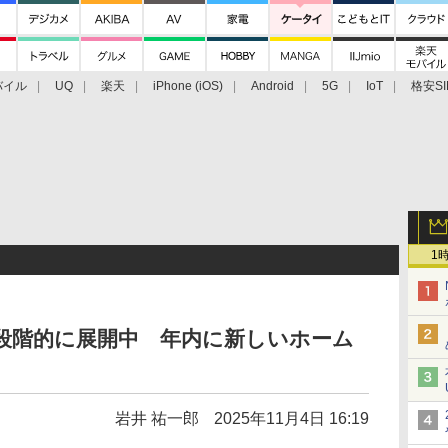
バイル
UQ
楽天
iPhone (iOS)
Android
5G
IoT
格安SI
アクセサリー
業界動向
法人向け
最新技術/その他
1
を段階的に展開中 年内に新しいホーム
岩井 祐一郎
2025年11月4日 16:19