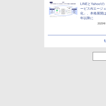
LINEとYahoo!
ービスAIエージ
化」、本格展開は2
年以降に
2025