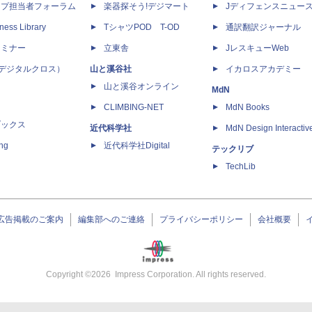
ップ担当者フォーラム
楽器探そう!デジマート
Jディフェンスニュー
ness Library
TシャツPOD T-OD
通訳翻訳ジャーナル
セミナー
立東舎
JレスキューWeb
 X（デジタルクロス）
山と溪谷社
イカロスアカデミー
山と溪谷オンライン
MdN
CLIMBING-NET
MdN Books
ブックス
近代科学社
MdN Design Interactiv
ing
近代科学社Digital
テックリブ
TechLib
広告掲載のご案内
編集部へのご連絡
プライバシーポリシー
会社概要
Copyright ©
2026
Impress Corporation. All rights reserved.