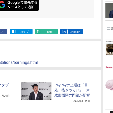
ェア
はてブ
note
LinkedIn
ntations/earnings.html
クタブ
PayPayの上場は「目
処、描きづらい」 米
政府機関の閉鎖が影響
年9月24日
2025年11月4日