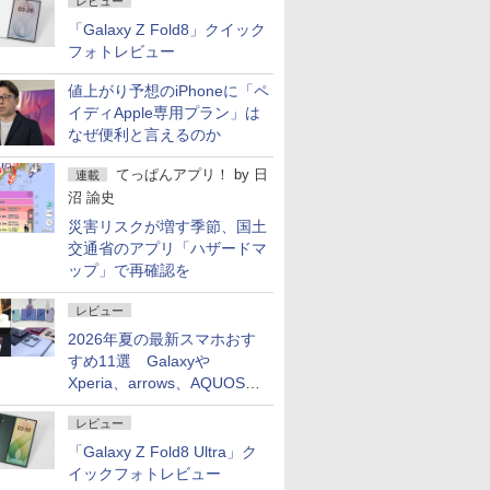
レビュー
「Galaxy Z Fold8」クイック
フォトレビュー
値上がり予想のiPhoneに「ペ
イディApple専用プラン」は
なぜ便利と言えるのか
てっぱんアプリ！
by
日
連載
沼 諭史
災害リスクが増す季節、国土
交通省のアプリ「ハザードマ
ップ」で再確認を
レビュー
2026年夏の最新スマホおす
すめ11選 Galaxyや
Xperia、arrows、AQUOSな
ど注目機種の特徴は
レビュー
「Galaxy Z Fold8 Ultra」ク
イックフォトレビュー