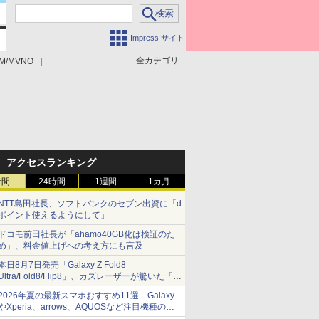
Impress サイト
全カテゴリ
M/MVNO
アクセスランキング
時間
24時間
1週間
1カ月
NTT島田社長、ソフトバンクのセブン出資に「d
ポイント使えるようにして」
ドコモ前田社長が「ahamo40GB化は検証のた
め」、料金値上げへの考え方にも言及
本日8月7日発売「Galaxy Z Fold8
Ultra/Fold8/Flip8」、カズレーザーが驚いた「そ
ば屋のメニュー並みの薄さ」
2026年夏の最新スマホおすすめ11選 Galaxy
やXperia、arrows、AQUOSなど注目機種の特
徴は