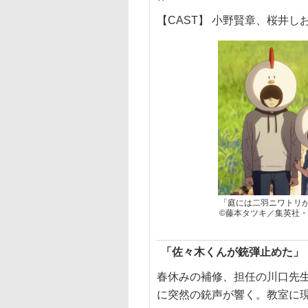
【CAST】 小野賢章、桜井
「庭には二羽ニワトリ
©藤本タツキ／集英社・「
「佐々木くんが銃弾止めた」
春休みの補修、担任の川口先
に突然の銃声が響く。教室に