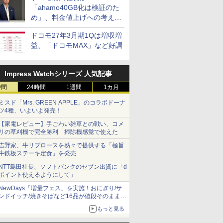
「ahamo40GB化は検証のた
め」、料金値上げへの考え方
にも言及
ドコモ27年3月期1Qは増収増
益、「ドコモMAX」など好調
Impress Watchシリーズ 人気記事
時間
24時間
1週間
1カ月
ミスド「Mrs. GREEN APPLE」のコラボドーナ
ツ4種、いよいよ発売！
【家電レビュー】手ごわい雑草との戦い、コメ
リの草刈機で完全勝利 掃除機感覚で使えた
吉野家、牛リブロースを熱々で提供する「極旨
牛鉄板ステーキ定食」を発売
NTT島田社長、ソフトバンクのセブン出資に「d
ポイント使えるようにして」
NewDays「増量フェス」を実施！おにぎり/サ
ンドイッチ/焼きそばなど16品が値段そのままで
ボリュームアップ
もっと見る