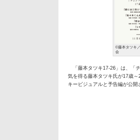
©藤本タツキ／
会
「藤本タツキ17-26」は、「
気を得る藤本タツキ氏が17歳～
キービジュアルと予告編が公開