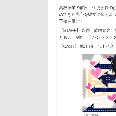
高校卒業の前日、生徒会長の
めてきた恋心を彼女に伝えよ
下校を阻む！
【STAFF】 監督：武内宣
ともこ 制作：ラパントラッ
【CAST】 堀江 瞬、若山
「恋は盲目」