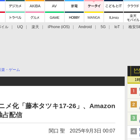
バイル
UQ
楽天
iPhone (iOS)
Android
5G
IoT
格安SI
アクセサリー
業界動向
法人向け
最新技術/その他
音楽・ゲーム
1
メ化「藤本タツキ17-26」、Amazon
独占配信
関口 聖
2025年9月3日 00:07