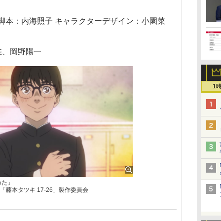
 脚本：内海照子 キャラクターデザイン：小園菜
佳、岡野陽一
1
めた」
藤本タツキ 17-26」製作委員会