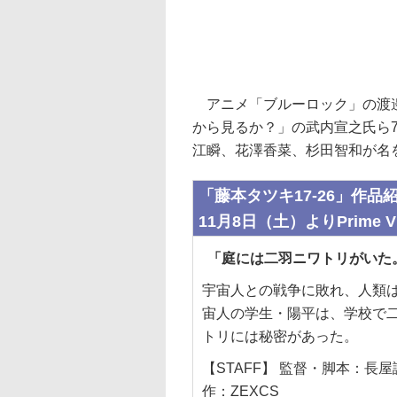
アニメ「ブルーロック」の渡邉
から見るか？」の武内宣之氏ら
江瞬、花澤香菜、杉田智和が名
「藤本タツキ17-26」作品
11月8日（土）よりPrime 
「庭には二羽ニワトリがいた
宇宙人との戦争に敗れ、人類
宙人の学生・陽平は、学校で
トリには秘密があった。
【STAFF】 監督・脚本：
作：ZEXCS