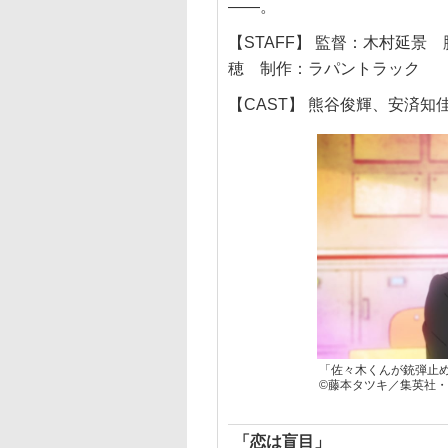
——。
【STAFF】 監督：木村延景
穂 制作：ラパントラック
【CAST】 熊谷俊輝、安済知
「佐々木くんが銃弾止
©藤本タツキ／集英社・「
「恋は盲目」