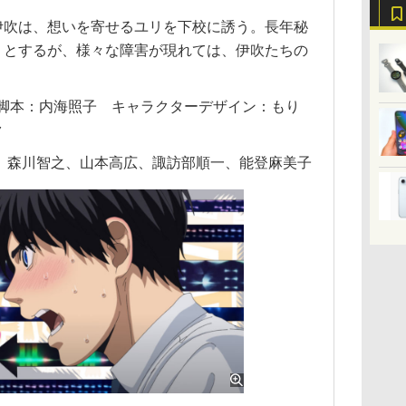
伊吹は、想いを寄せるユリを下校に誘う。長年秘
うとするが、様々な障害が現れては、伊吹たちの
之 脚本：内海照子 キャラクターデザイン：もり
ク
詩音、森川智之、山本高広、諏訪部順一、能登麻美子