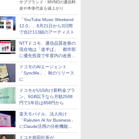
サブブランド・MVNOの通信料
金や本体代金も値上がり
「YouTube Music Weekend
12.0」、8月21日から3日間
で合計113組のアーティスト
NTTドコモ、通信品質改善の
現在地は「道半ば」 都市部
に優先投資で年度内の改善目
指す
ドコモのAIエージェント
「SyncMe」、秋のリリース
に
ドコモがU15向け新料金プラ
ン、5GB以下なら月額2508
円で1年目は858円から
楽天モバイル、法人向け
「Rakuten AI for Business」
にClaude活用の分析機能な
どを追加
ドコモ前田社長が