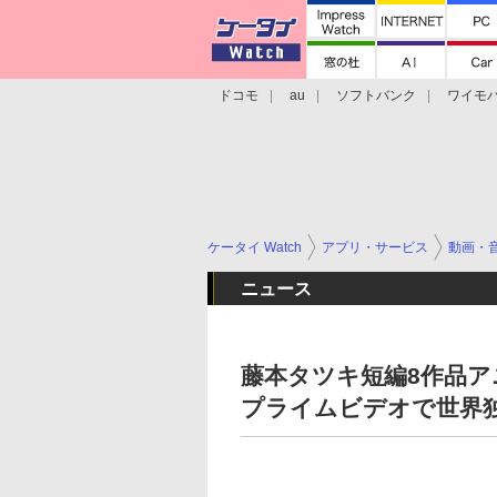
ドコモ
au
ソフトバンク
ワイモ
格安スマホ/SIMフリースマホ
周辺機器/
ケータイ Watch
アプリ・サービス
動画・
ニュース
藤本タツキ短編8作品アニ
プライムビデオで世界