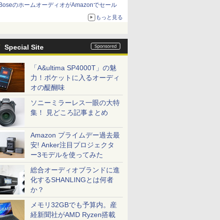
BoseのホームオーディオがAmazonでセール
もっと見る
Special Site
「A&ultima SP4000T」の魅
力！ポケットに入るオーディ
オの醍醐味
ソニーミラーレス一眼の大特
集！ 見どころ記事まとめ
Amazon プライムデー過去最
安! Anker注目プロジェクタ
ー3モデルを使ってみた
総合オーディオブランドに進
化するSHANLINGとは何者
か？
メモリ32GBでも予算内。産
経新聞社がAMD Ryzen搭載