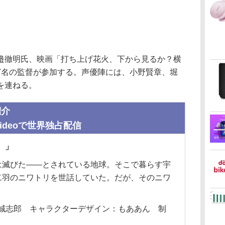
徹明氏、映画「打ち上げ花火、下から見るか？横
7名の監督が参加する。声優陣には、小野賢章、堀
を連ねる。
紹介
Videoで世界独占配信
。」
は滅びた——とされている地球。そこで暮らす宇
二羽のニワトリを世話していた。だが、そのニワ
長屋誠志郎 キャラクターデザイン：もああん 制