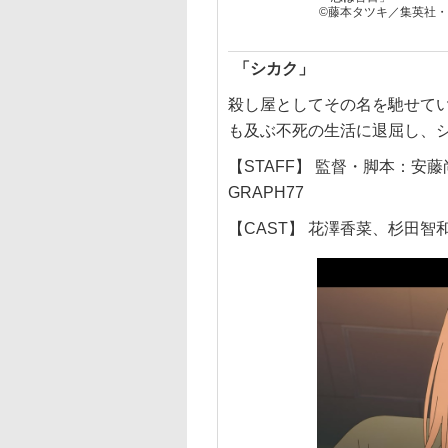
©藤本タツキ／集英社・「
「シカク」
殺し屋としてその名を馳せてい
も及ぶ不死の生活に退屈し、
【STAFF】 監督・脚本：安
GRAPH77
【CAST】 花澤香菜、杉田智