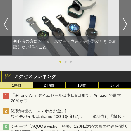
初心者の方におくる、スマートウォッチを選ぶときに確
認したい10のこと
●
●
●
アクセスランキング
1時間
24時間
1週間
1カ月
「iPhone Air」タイムセールは本日6日まで、Amazonで最大
26％オフ
[石野純也の「スマホとお金」]
ワイモバイルはahamo 40GBを追わない――単身向け「超おトク
割」の安さと1年限定の注意点
シャープ「AQUOS wish6」発表、120Hz対応大画面や迷惑電話