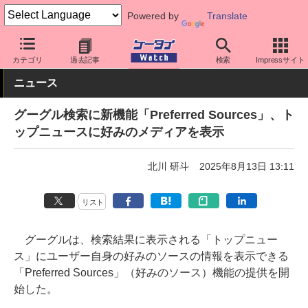
Powered by
Translate
ケータイ Watch
アプリ・サービス
その他
カテゴリ
過去記事
検索
Impressサイト
ニュース
グーグル検索に新機能「Preferred Sources」、ト
ップニュースに好みのメディアを表示
北川 研斗
2025年8月13日 13:11
リスト
グーグルは、検索結果に表示される「トップニュー
ス」にユーザー自身の好みのソースの情報を表示できる
「Preferred Sources」（好みのソース）機能の提供を開
始した。