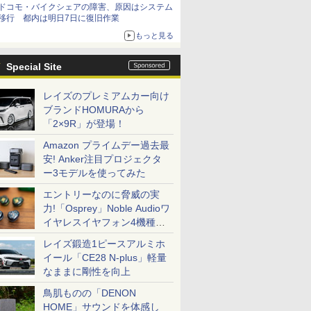
ドコモ・バイクシェアの障害、原因はシステム
移行 都内は明日7日に復旧作業
もっと見る
Special Site
レイズのプレミアムカー向け
ブランドHOMURAから
「2×9R」が登場！
Amazon プライムデー過去最
安! Anker注目プロジェクタ
ー3モデルを使ってみた
エントリーなのに脅威の実
力!「Osprey」Noble Audioワ
イヤレスイヤフォン4機種を
一気に聴く
レイズ鍛造1ピースアルミホ
イール「CE28 N-plus」軽量
なままに剛性を向上
鳥肌ものの「DENON
HOME」サウンドを体感し