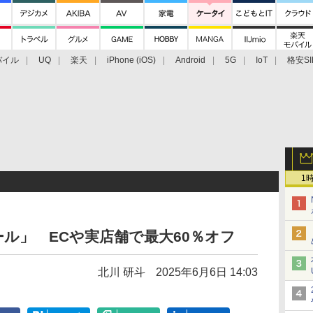
バイル
UQ
楽天
iPhone (iOS)
Android
5G
IoT
格安SI
アクセサリー
業界動向
法人向け
最新技術/その他
1
ル」 ECや実店舗で最大60％オフ
北川 研斗
2025年6月6日 14:03