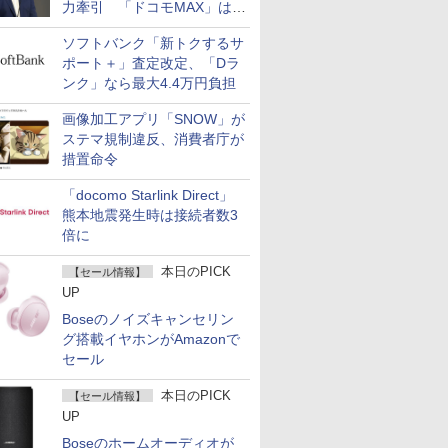
力牽引 「ドコモMAX」は
400万契約突破
ソフトバンク「新トクするサ
ポート＋」査定改定、「Dラ
ンク」なら最大4.4万円負担
画像加工アプリ「SNOW」が
ステマ規制違反、消費者庁が
措置命令
「docomo Starlink Direct」
熊本地震発生時は接続者数3
倍に
本日のPICK
【セール情報】
UP
Boseのノイズキャンセリン
グ搭載イヤホンがAmazonで
セール
本日のPICK
【セール情報】
UP
Boseのホームオーディオが